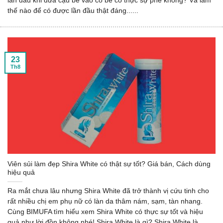
lần đầu khi đưa cậu bé vào cô bé có thực sự phê không? Và làm
thế nào để có được lần đầu thật đáng......
23
Th8
Viên sủi làm đẹp Shira White có thật sự tốt? Giá bán, Cách dùng
hiệu quả
Ra mắt chưa lâu nhưng Shira White đã trở thành vị cứu tinh cho
rất nhiều chị em phụ nữ có làn da thâm nám, sạm, tàn nhang.
Cùng BIMUFA tìm hiểu xem Shira White có thực sự tốt và hiệu
quả như lời đồn không nhé! Shira White là gì? Shira White là