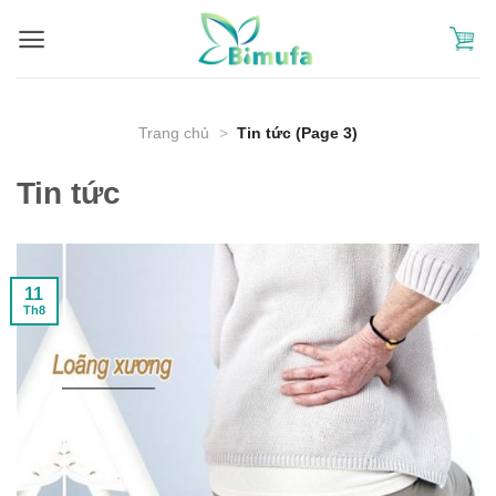
Skip
to
content
Trang chủ
>
Tin tức (Page 3)
Tin tức
11
Th8