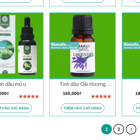
5 sao
5 sao
nh dầu mù u
Tinh dầu Oải Hương
(Lavender)
000
₫
160,000
₫
18
Được xếp
Được xếp
hạng
5.00
hạng
5.00
 VÀO GIỎ HÀNG
THÊM VÀO GIỎ HÀNG
T
5 sao
5 sao
1
2