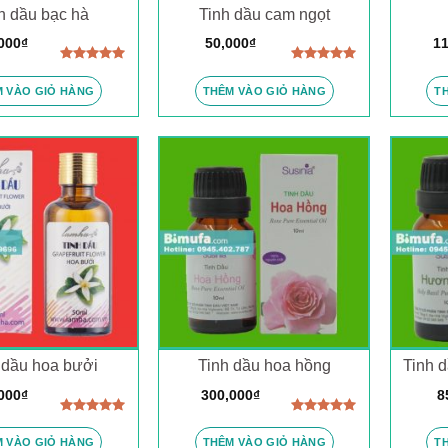
h dầu bạc hà
Tinh dầu cam ngọt
000
₫
50,000
₫
11
Được xếp
Được xếp
hạng
5.00
hạng
5.00
 VÀO GIỎ HÀNG
THÊM VÀO GIỎ HÀNG
T
5 sao
5 sao
 dầu hoa bưởi
Tinh dầu hoa hồng
Tinh 
000
₫
300,000
₫
8
Được xếp
Được xếp
hạng
5.00
hạng
5.00
 VÀO GIỎ HÀNG
THÊM VÀO GIỎ HÀNG
T