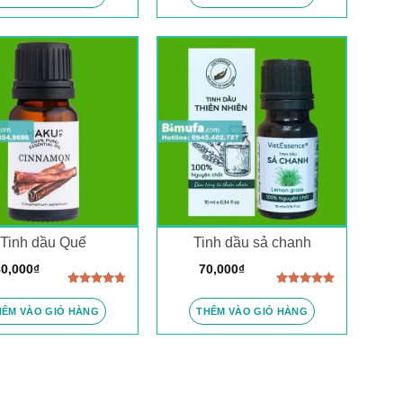
5 sao
5 sao
Tinh dầu Quế
Tinh dầu sả chanh
0,000
₫
70,000
₫
Được xếp
Được xếp
hạng
4.50
hạng
5.00
HÊM VÀO GIỎ HÀNG
THÊM VÀO GIỎ HÀNG
5 sao
5 sao