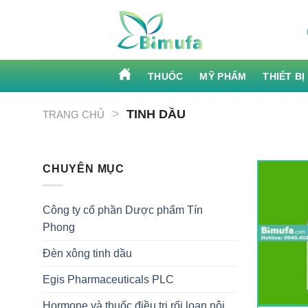
Skip
to
content
THUỐC
MỸ PHẨM
THIẾT BỊ
>
TINH DẦU
TRANG CHỦ
CHUYÊN MỤC
Công ty cổ phần Dược phẩm Tín
Phong
Đèn xông tinh dầu
Egis Pharmaceuticals PLC
Hormone và thuốc điều trị rối loạn nội