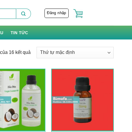
Đăng nhập
ỆU
TIN TỨC
 của 16 kết quả