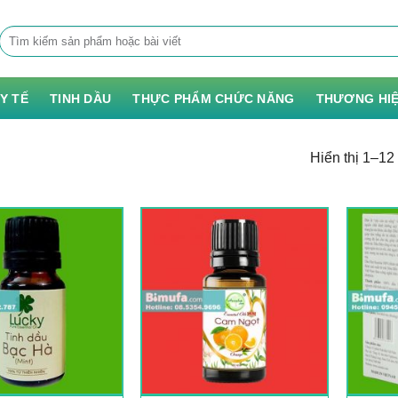
Tìm
kiếm:
 Y TẾ
TINH DẦU
THỰC PHẨM CHỨC NĂNG
THƯƠNG HI
Hiển thị 1–12