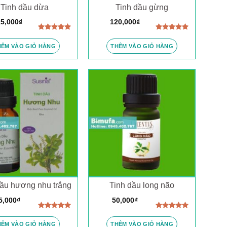
Tinh dầu dừa
Tinh dầu gừng
5,000
₫
120,000
₫
Được xếp
Được xếp
hạng
5.00
hạng
5.00
HÊM VÀO GIỎ HÀNG
THÊM VÀO GIỎ HÀNG
5 sao
5 sao
dầu hương nhu trắng
Tinh dầu long não
5,000
₫
50,000
₫
Được xếp
Được xếp
hạng
5.00
hạng
5.00
HÊM VÀO GIỎ HÀNG
THÊM VÀO GIỎ HÀNG