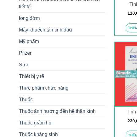
Tin
tiết tố
110,
long đờm
THÊM
Máy khuếch tán tinh dầu
Mỹ phẩm
Pfizer
Sữa
Thiết bị y tế
Thực phẩm chức năng
Thuốc
Thuốc ảnh hưởng đến hệ thần kinh
Tinh
230,
Thuốc giảm ho
Thuốc kháng sinh
THÊM