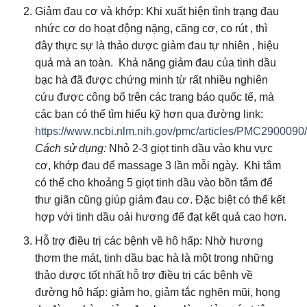
Giảm đau cơ và khớp: Khi xuất hiện tình trạng đau
nhức cơ do hoạt động nặng, căng cơ, co rút , thì
đây thực sự là thảo dược giảm đau tự nhiên , hiệu
quả mà an toàn. Khả năng giảm đau của tinh dầu
bạc hà đã được chứng minh từ rất nhiều nghiên
cứu được công bố trên các trang báo quốc tế, mà
các bạn có thể tìm hiểu kỹ hơn qua đường link:
https://www.ncbi.nlm.nih.gov/pmc/articles/PMC2900090
Cách sử dụng:
Nhỏ 2-3 giọt tinh dầu vào khu vực
cơ, khớp đau để massage 3 lần mỗi ngày. Khi tắm
có thể cho khoảng 5 giọt tinh dầu vào bồn tắm để
thư giãn cũng giúp giảm đau cơ. Đặc biệt có thể kết
hợp với tinh dầu oải hương để đạt kết quả cao hơn.
Hỗ trợ điều trị các bệnh về hô hấp: Nhờ hương
thơm the mát, tinh dầu bạc hà là một trong những
thảo dược tốt nhất hỗ trợ điều trị các bệnh về
đường hô hấp: giảm ho, giảm tắc nghẽn mũi, họng