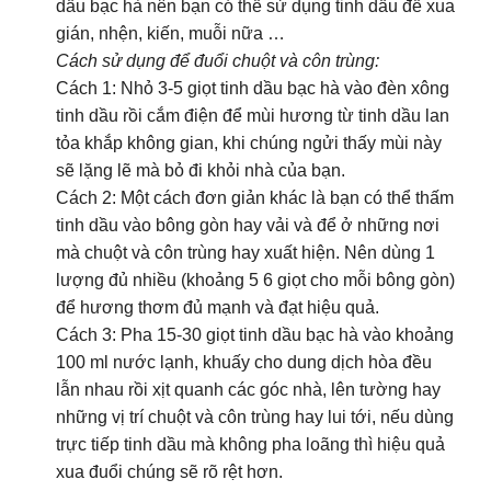
dầu bạc hà nên bạn có thể sử dụng tinh dầu để xua
gián, nhện, kiến, muỗi nữa …
Cách sử dụng để đuổi chuột và côn trùng:
Cách 1: Nhỏ 3-5 giọt tinh dầu bạc hà vào đèn xông
tinh dầu rồi cắm điện để mùi hương từ tinh dầu lan
tỏa khắp không gian, khi chúng ngửi thấy mùi này
sẽ lặng lẽ mà bỏ đi khỏi nhà của bạn.
Cách 2: Một cách đơn giản khác là bạn có thể thấm
tinh dầu vào bông gòn hay vải và để ở những nơi
mà chuột và côn trùng hay xuất hiện. Nên dùng 1
lượng đủ nhiều (khoảng 5 6 giọt cho mỗi bông gòn)
để hương thơm đủ mạnh và đạt hiệu quả.
Cách 3: Pha 15-30 giọt tinh dầu bạc hà vào khoảng
100 ml nước lạnh, khuấy cho dung dịch hòa đều
lẫn nhau rồi xịt quanh các góc nhà, lên tường hay
những vị trí chuột và côn trùng hay lui tới, nếu dùng
trực tiếp tinh dầu mà không pha loãng thì hiệu quả
xua đuổi chúng sẽ rõ rệt hơn.