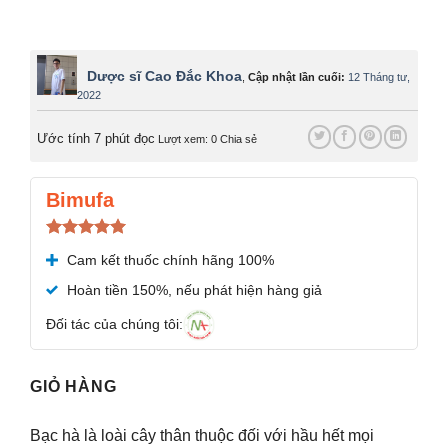
Dược sĩ Cao Đắc Khoa
,
Cập nhật lần cuối:
12 Tháng tư,
2022
Ước tính 7 phút đọc
Lượt xem: 0
Chia sẻ
Bimufa
Được xếp
Cam kết thuốc chính hãng 100%
hạng
5.00
5 sao
Hoàn tiền 150%, nếu phát hiện hàng giả
Đối tác của chúng tôi:
GIỎ HÀNG
Bạc hà là loài cây thân thuộc đối với hầu hết mọi