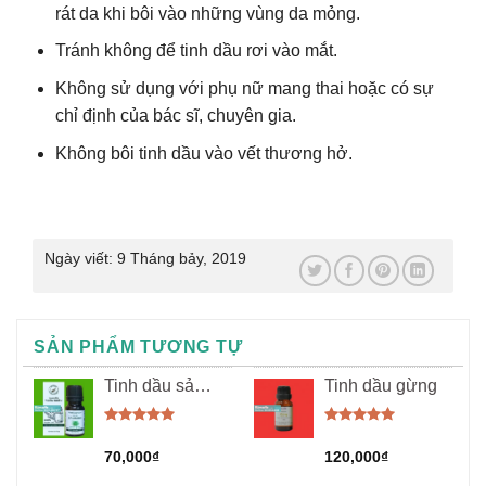
rát da khi bôi vào những vùng da mỏng.
Tránh không để tinh dầu rơi vào mắt.
Không sử dụng với phụ nữ mang thai hoặc có sự
chỉ định của bác sĩ, chuyên gia.
Không bôi tinh dầu vào vết thương hở.
Ngày viết:
9 Tháng bảy, 2019
SẢN PHẨM TƯƠNG TỰ
Tinh dầu sả
Tinh dầu gừng
chanh
Được xếp
Được xếp
hạng
5.00
hạng
5.00
70,000
₫
120,000
₫
5 sao
5 sao