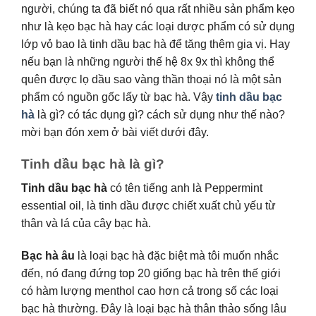
người, chúng ta đã biết nó qua rất nhiều sản phẩm kẹo
như là kẹo bạc hà hay các loại dược phẩm có sử dụng
lớp vỏ bao là tinh dầu bạc hà để tăng thêm gia vị. Hay
nếu bạn là những người thế hệ 8x 9x thì không thể
quên được lọ dầu sao vàng thần thoại nó là một sản
phẩm có nguồn gốc lấy từ bạc hà. Vậy
tinh dầu bạc
hà
là gì? có tác dụng gì? cách sử dụng như thế nào?
mời bạn đón xem ở bài viết dưới đây.
Tinh dầu bạc hà là gì?
Tinh dầu bạc hà
có tên tiếng anh là Peppermint
essential oil, là tinh dầu được chiết xuất chủ yếu từ
thân và lá của cây bạc hà.
Bạc hà âu
là loại bạc hà đặc biệt mà tôi muốn nhắc
đến, nó đang đứng top 20 giống bạc hà trên thế giới
có hàm lượng menthol cao hơn cả trong số các loại
bạc hà thường. Đây là loại bạc hà thân thảo sống lâu