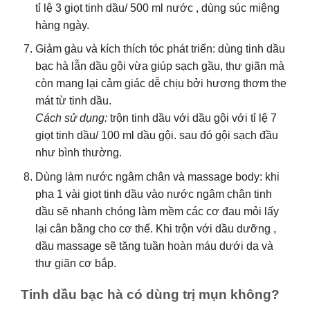
tỉ lệ 3 giọt tinh dầu/ 500 ml nước , dùng súc miệng
hàng ngày.
Giảm gàu và kích thích tóc phát triển: dùng tinh dầu
bạc hà lẫn dầu gội vừa giúp sạch gầu, thư giãn mà
còn mang lại cảm giác dễ chịu bởi hương thơm the
mát từ tinh dầu.
Cách sử dụng:
trộn tinh dầu với dầu gội với tỉ lệ 7
giọt tinh dầu/ 100 ml dầu gội. sau đó gội sạch đầu
như bình thường.
Dùng làm nước ngâm chân và massage body: khi
pha 1 vài giọt tinh dầu vào nước ngâm chân tinh
dầu sẽ nhanh chóng làm mềm các cơ đau mỏi lấy
lại cân bằng cho cơ thể. Khi trộn với dầu dưỡng ,
dầu massage sẽ tăng tuần hoàn máu dưới da và
thư giãn cơ bắp.
Tinh dầu bạc hà có dùng trị mụn không?