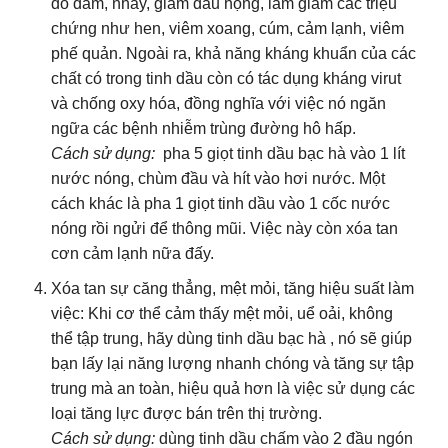
do đàm, nhày, giảm đau họng, làm giảm các triệu
chứng như hen, viêm xoang, cúm, cảm lạnh, viêm
phế quản. Ngoài ra, khả năng kháng khuẩn của các
chất có trong tinh dầu còn có tác dụng kháng virut
và chống oxy hóa, đồng nghĩa với việc nó ngăn
ngữa các bệnh nhiễm trùng đường hô hấp.
Cách sử dụng:
pha 5 giọt tinh dầu bạc hà vào 1 lít
nước nóng, chùm đầu và hít vào hơi nước. Một
cách khác là pha 1 giọt tinh dầu vào 1 cốc nước
nóng rồi ngửi để thông mũi. Việc này còn xóa tan
cơn cảm lạnh nữa đấy.
Xóa tan sự căng thẳng, mệt mỏi, tăng hiệu suất làm
việc: Khi cơ thể cảm thấy mệt mỏi, uể oải, không
thể tập trung, hãy dùng tinh dầu bạc hà , nó sẽ giúp
bạn lấy lại năng lượng nhanh chóng và tăng sự tập
trung mà an toàn, hiệu quả hơn là việc sử dụng các
loại tăng lực được bán trên thị trường.
Cách sử dụng:
dùng tinh dầu chấm vào 2 đầu ngón