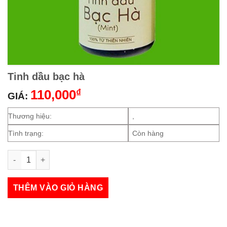
Tinh dầu bạc hà
110,000
₫
GIÁ:
Thương hiệu:
,
Tình trạng:
Còn hàng
Tinh dầu bạc hà số lượng
THÊM VÀO GIỎ HÀNG