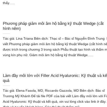
thấy......
Phương pháp giảm môi âm hộ bằng kỹ thuật Wedge (cắt
hình nêm)
Tác giả: Lina Triana Biên dịch: Thạc sĩ – Bác sĩ Nguyễn Đình Trung 
viết Phương pháp giảm môi âm hộ bằng kỹ thuật Wedge (cắt hình n
được trích trong chương 3 trong sách Phẫu thuật tạo hình và thẩm 
vùng kín phụ nữ. Giảm môi âm hộ bằng kỹ thuật Wedge......
Làm đầy môi lớn với Filler Acid Hyaluronic: Kỹ thuật và kế
quả
Tác giả: Elena Fasola, MD, Riccardo Gazzola, MD Biên dịch: Bác sĩ
Trương Mỹ Khánh Để tải file PDF của bài viết Làm đầy môi lớn với Fil
Acid Hyaluronic: Kỹ thuật và kết quả, xin vui lòng click vào link ở đây.
định và tư vấn khách hàng. Các thủ thuật thẩm mỹ......