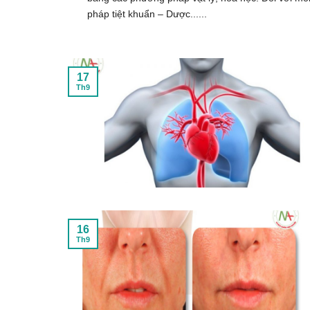
pháp tiệt khuẩn – Dược......
17
Th9
16
Th9