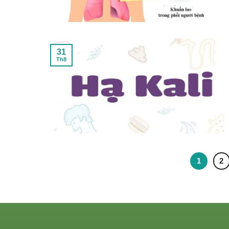
31
Th8
1
2