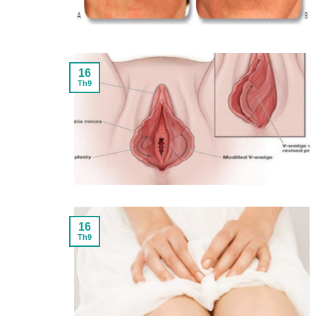
16
Th9
16
Th9