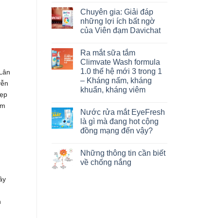
Chuyên gia: Giải đáp
những lợi ích bất ngờ
của Viên đạm Davichat
Ra mắt sữa tắm
Climvate Wash formula
1.0 thế hệ mới 3 trong 1
Lân
– Kháng nấm, kháng
yễn
khuẩn, kháng viêm
Hẹp
óm
Nước rửa mắt EyeFresh
là gì mà đang hot cộng
đồng mạng đến vậy?
Những thông tin cần biết
về chống nắng
ầy
n