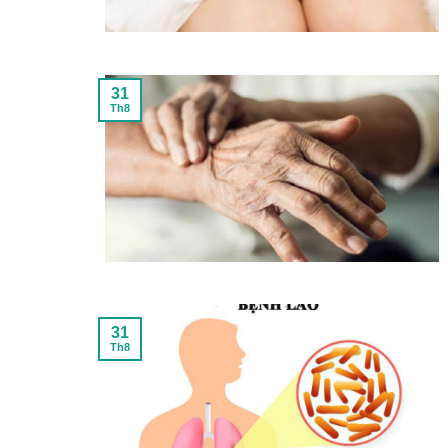
31
Th8
31
Th8