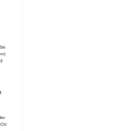
Bài
êm)
mỹ
t
ler
 Chỉ