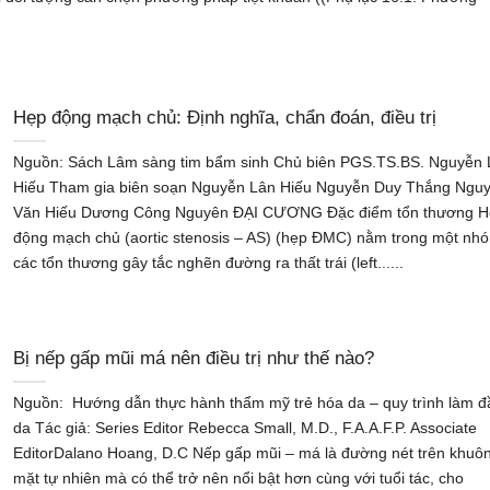
Hẹp động mạch chủ: Định nghĩa, chẩn đoán, điều trị
Nguồn: Sách Lâm sàng tim bẩm sinh Chủ biên PGS.TS.BS. Nguyễn 
Hiếu Tham gia biên soạn Nguyễn Lân Hiếu Nguyễn Duy Thắng Ngu
Văn Hiếu Dương Công Nguyên ĐẠI CƯƠNG Đặc điểm tổn thương 
động mạch chủ (aortic stenosis – AS) (hẹp ĐMC) nằm trong một nh
các tổn thương gây tắc nghẽn đường ra thất trái (left......
Bị nếp gấp mũi má nên điều trị như thế nào?
Nguồn: Hướng dẫn thực hành thẩm mỹ trẻ hóa da – quy trình làm đ
da Tác giả: Series Editor Rebecca Small, M.D., F.A.A.F.P. Associate
EditorDalano Hoang, D.C Nếp gấp mũi – má là đường nét trên khuô
mặt tự nhiên mà có thể trở nên nổi bật hơn cùng với tuổi tác, cho