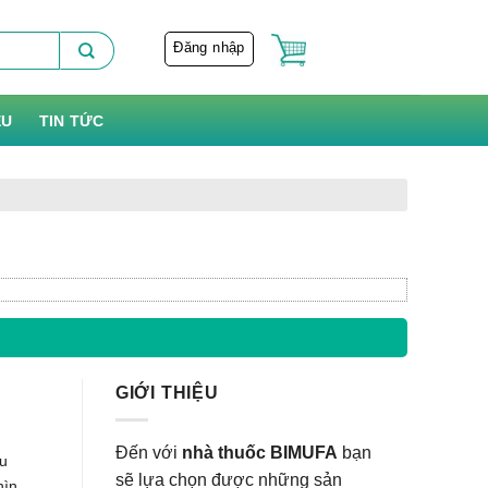
Đăng nhập
ỆU
TIN TỨC
GIỚI THIỆU
Đến với
nhà thuốc BIMUFA
bạn
ều
sẽ lựa chọn được những sản
hìn