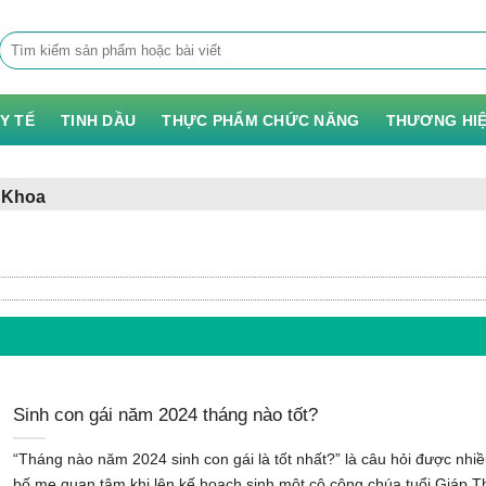
Tìm
kiếm:
 Y TẾ
TINH DẦU
THỰC PHẨM CHỨC NĂNG
THƯƠNG HI
 Khoa
Sinh con gái năm 2024 tháng nào tốt?
“Tháng nào năm 2024 sinh con gái là tốt nhất?” là câu hỏi được nhi
bố mẹ quan tâm khi lên kế hoạch sinh một cô công chúa tuổi Giáp T