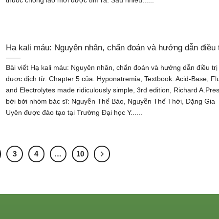
thuốc chống lao mới được tìm ra. Sau nhiều......
Hạ kali máu: Nguyên nhân, chẩn đoán và hướng dẫn điều t
Bài viết Hạ kali máu: Nguyên nhân, chẩn đoán và hướng dẫn điều trị
được dịch từ: Chapter 5 của. Hyponatremia, Textbook: Acid-Base, Fl
and Electrolytes made ridiculously simple, 3rd edition, Richard A.Pre
bởi bởi nhóm bác sĩ: Nguyễn Thế Bảo, Nguyễn Thế Thời, Đặng Gia
Uyên được đào tạo tại Trường Đại học Y......
3
4
…
10