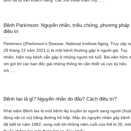
Bệnh Parkinson: Nguyên nhân, triệu chứng, phương pháp
điều trị
Parkinson ((Parkinson’s Disease, National Institute Aging. Truy cập 
29 tháng 12 năm 2021.)) là một bệnh thường gặp ở người già. Tuy
nhiên, hiện nay bệnh vẫn gặp ở những người trẻ tuổi. Bài viện hôm 
xin gửi tới các bạn độc giả những thông tin cần thiết và cực kỳ hữu
ích......
Bệnh lao là gì? Nguyên nhân do đâu? Cách điều trị?
Khái niệm Bệnh lao là một bệnh lây truyền từ người sang người (hoặ
động vật có vú) bằng đường hô hấp. Mặc dù nguyên nhân gây bệnh 
đã biết từ năm 1882, song mãi tới những năm cuối của thế kỉ 20, mộ