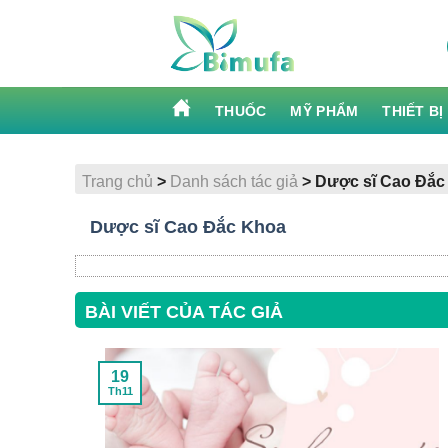
Skip
to
content
THUỐC
MỸ PHẨM
THIẾT BỊ
Trang chủ
>
Danh sách tác giả
>
Dược sĩ Cao Đắc
Dược sĩ Cao Đắc Khoa
BÀI VIẾT CỦA TÁC GIẢ
19
Th11