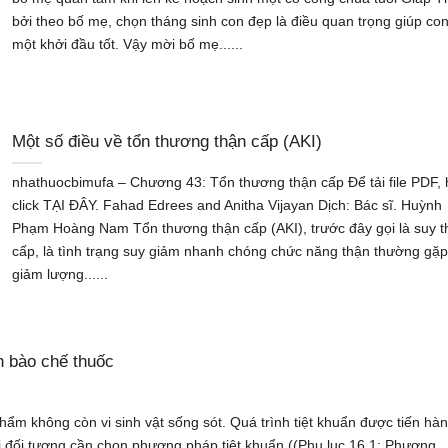
bởi theo bố mẹ, chọn tháng sinh con đẹp là điều quan trọng giúp co
một khởi đầu tốt. Vậy mời bố mẹ......
Một số điều về tổn thương thận cấp (AKI)
nhathuocbimufa – Chương 43: Tổn thương thận cấp Để tải file PDF,
click TẠI ĐÂY. Fahad Edrees and Anitha Vijayan Dịch: Bác sĩ. Huỳnh
Phạm Hoàng Nam Tổn thương thận cấp (AKI), trước đây gọi là suy t
cấp, là tình trạng suy giảm nhanh chóng chức năng thận thường gặp
giảm lượng......
h bào chế thuốc
hẩm không còn vi sinh vật sống sót. Quá trình tiệt khuẩn được tiến hà
i đối tượng cần chọn phương pháp tiệt khuẩn ((Phụ lục 16.1: Phương