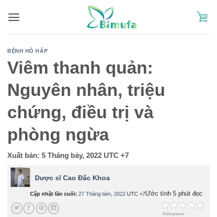
Skip
to
content
BỆNH HÔ HẤP
Viêm thanh quản:
Nguyên nhân, triệu
chứng, điều trị và
phòng ngừa
Xuất bản:
5 Tháng bảy, 2022
UTC +7
Dược sĩ Cao Đắc Khoa
Ước tính 5 phút đọc
Cập nhật lần cuối:
27 Tháng tám, 2022
UTC +7
Đánh giá post