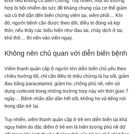
khỏi nếu không có biến chứng. Tuy nhiên, một số trường
hợp bị bội nhiễm do sức đề kháng chung của cơ thể giảm
sút có thể dẫn đến biến chứng viêm tai, viêm phổi… Khi
đó, người bệnh cần được theo dõi, điều trị đúng và kịp
thời, nếu thấy các biểu hiện như đau tai, chảy dịch ở tai,
khó thở… thì nên vào viện ngay.
Không nên chủ quan với diễn biến bệnh
Viêm thanh quản cấp ở người lớn diễn biến chủ yếu theo
chiều hướng tốt, chỉ cần điều trị triệu chứng là hạ sốt, giảm
đau bằng paracetamol, giảm ho, chống phù nề, nên sử
dụng corticoid trong những trường hợp này với thời gian 7
ngày… Bệnh nhân dần dần hết sốt, không ho và tiếng nói
trong dần trở lại.
Tuy nhiên, viêm thanh quản cấp ở trẻ em diễn biến lại khá
nguy hiểm do đặc điểm ở trẻ em là hiện tượng phù nề dữ