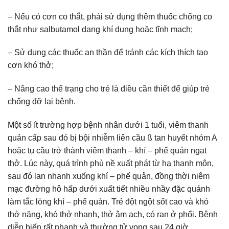
– Nếu có cơn co thắt, phải sử dụng thêm thuốc chống co
thắt như salbutamol dạng khí dung hoặc tĩnh mạch;
– Sử dụng các thuốc an thần để tránh các kích thích tạo
cơn khó thở;
– Nâng cao thể trạng cho trẻ là điều cần thiết để giúp trẻ
chống đỡ lại bệnh.
Một số ít trường hợp bệnh nhân dưới 1 tuổi, viêm thanh
quản cấp sau đó bị bội nhiễm liên cầu ß tan huyết nhóm A
hoặc tụ cầu trở thành viêm thanh – khí – phế quản ngạt
thở. Lúc này, quá trình phù nề xuất phát từ hạ thanh môn,
sau đó lan nhanh xuống khí – phế quản, đồng thời niêm
mạc đường hô hấp dưới xuất tiết nhiều nhầy đặc quánh
làm tắc lòng khí – phế quản. Trẻ đột ngột sốt cao và khó
thở nặng, khó thở nhanh, thở ậm ạch, có ran ở phổi. Bệnh
diễn biến rất nhanh và thường tử vong sau 24 giờ.