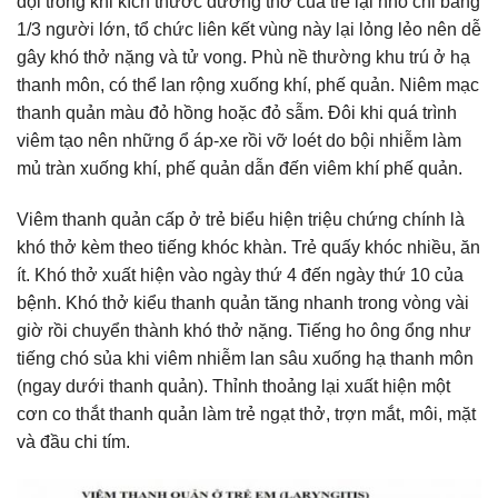
dội trong khi kích thước đường thở của trẻ lại nhỏ chỉ bằng
1/3 người lớn, tổ chức liên kết vùng này lại lỏng lẻo nên dễ
gây khó thở nặng và tử vong. Phù nề thường khu trú ở hạ
thanh môn, có thể lan rộng xuống khí, phế quản. Niêm mạc
thanh quản màu đỏ hồng hoặc đỏ sẫm. Đôi khi quá trình
viêm tạo nên những ổ áp-xe rồi vỡ loét do bội nhiễm làm
mủ tràn xuống khí, phế quản dẫn đến viêm khí phế quản.
Viêm thanh quản cấp ở trẻ biểu hiện triệu chứng chính là
khó thở kèm theo tiếng khóc khàn. Trẻ quấy khóc nhiều, ăn
ít. Khó thở xuất hiện vào ngày thứ 4 đến ngày thứ 10 của
bệnh. Khó thở kiểu thanh quản tăng nhanh trong vòng vài
giờ rồi chuyển thành khó thở nặng. Tiếng ho ông ổng như
tiếng chó sủa khi viêm nhiễm lan sâu xuống hạ thanh môn
(ngay dưới thanh quản). Thỉnh thoảng lại xuất hiện một
cơn co thắt thanh quản làm trẻ ngạt thở, trợn mắt, môi, mặt
và đầu chi tím.