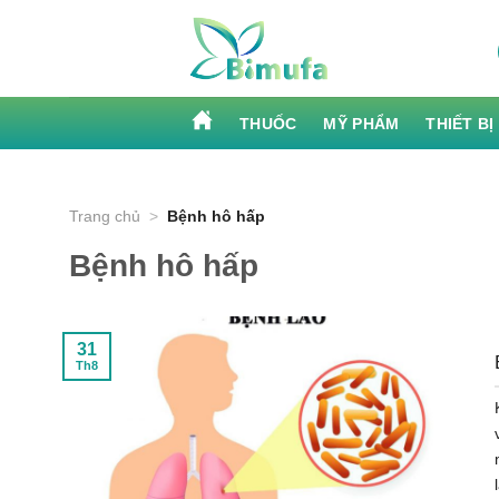
Skip
to
content
THUỐC
MỸ PHẨM
THIẾT BỊ
Trang chủ
>
Bệnh hô hấp
Bệnh hô hấp
31
Th8