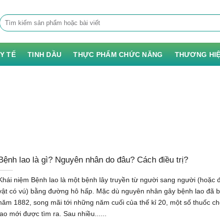
Tìm
kiếm:
 Y TẾ
TINH DẦU
THỰC PHẨM CHỨC NĂNG
THƯƠNG HI
Bệnh lao là gì? Nguyên nhân do đâu? Cách điều trị?
Khái niệm Bệnh lao là một bệnh lây truyền từ người sang người (hoặc 
vật có vú) bằng đường hô hấp. Mặc dù nguyên nhân gây bệnh lao đã bi
năm 1882, song mãi tới những năm cuối của thế kỉ 20, một số thuốc c
lao mới được tìm ra. Sau nhiều......