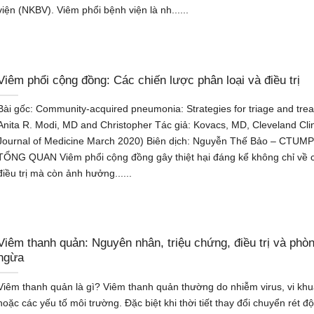
viện (NKBV). Viêm phổi bệnh viện là nh......
Viêm phổi cộng đồng: Các chiến lược phân loại và điều trị
Bài gốc: Community-acquired pneumonia: Strategies for triage and tre
Anita R. Modi, MD and Christopher Tác giả: Kovacs, MD, Cleveland Clin
Journal of Medicine March 2020) Biên dịch: Nguyễn Thế Bảo – CTUMP
TỔNG QUAN Viêm phổi cộng đồng gây thiệt hại đáng kể không chỉ về c
điều trị mà còn ảnh hưởng......
Viêm thanh quản: Nguyên nhân, triệu chứng, điều trị và phò
ngừa
Viêm thanh quản là gì? Viêm thanh quản thường do nhiễm virus, vi kh
hoặc các yếu tố môi trường. Đặc biệt khi thời tiết thay đổi chuyển rét độ