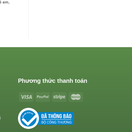
rẻ em,
Phương thức thanh toán
ả