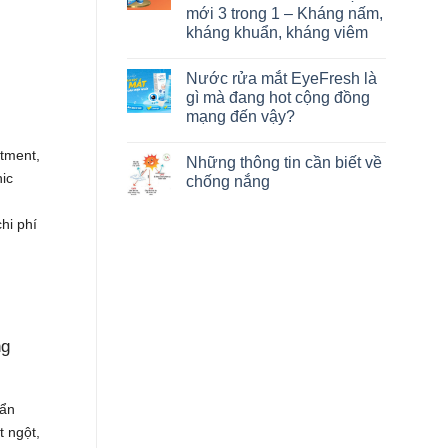
mới 3 trong 1 – Kháng nấm,
kháng khuẩn, kháng viêm
Nước rửa mắt EyeFresh là
gì mà đang hot cộng đồng
mạng đến vậy?
atment,
Những thông tin cần biết về
ic
chống nắng
hi phí
ng
uẩn
t ngột,