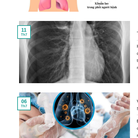
11
Th7
06
Th7