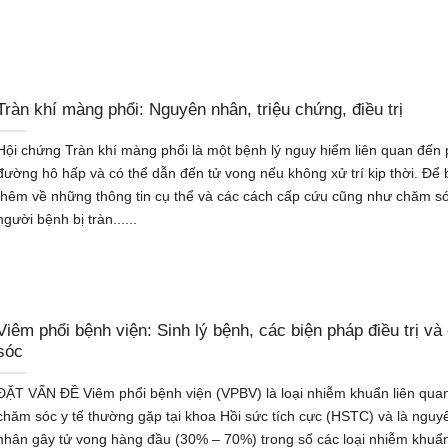
Tràn khí màng phổi: Nguyên nhân, triệu chứng, điều trị
Hội chứng Tràn khí màng phổi là một bệnh lý nguy hiểm liên quan đến 
đường hô hấp và có thể dẫn đến tử vong nếu không xử trí kịp thời. Để b
thêm về những thông tin cụ thể và các cách cấp cứu cũng như chăm s
người bệnh bị tràn......
Viêm phổi bệnh viện: Sinh lý bệnh, các biện pháp điều trị v
sóc
ĐẶT VẤN ĐỀ Viêm phổi bệnh viện (VPBV) là loại nhiễm khuẩn liên qua
chăm sóc y tế thường gặp tại khoa Hồi sức tích cực (HSTC) và là nguy
nhân gây tử vong hàng đầu (30% – 70%) trong số các loại nhiễm khuẩ