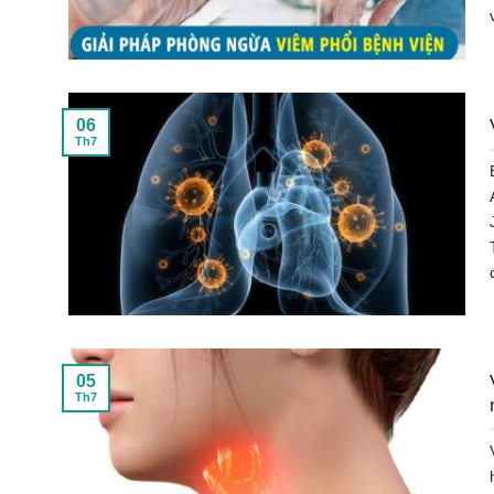
06
Th7
05
Th7