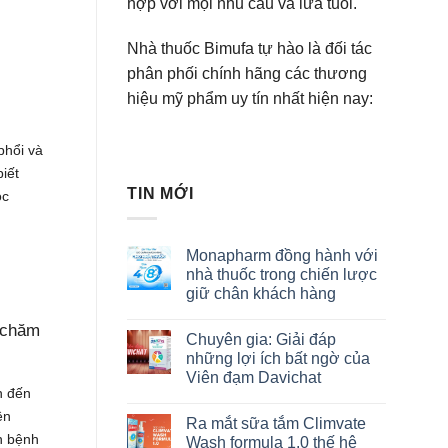
hợp với mọi nhu cầu và lứa tuổi.
Nhà thuốc Bimufa tự hào là đối tác
phân phối chính hãng các thương
hiệu mỹ phẩm uy tín nhất hiện nay:
phổi và
iết
TIN MỚI
óc
Monapharm đồng hành với
nhà thuốc trong chiến lược
giữ chân khách hàng
à chăm
Chuyên gia: Giải đáp
những lợi ích bất ngờ của
Viên đạm Davichat
n đến
ên
Ra mắt sữa tắm Climvate
n bệnh
Wash formula 1.0 thế hệ