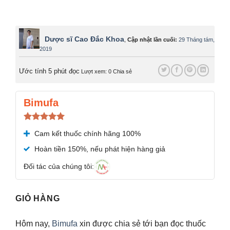
Dược sĩ Cao Đắc Khoa
,
Cập nhật lần cuối:
29 Tháng tám,
2019
Ước tính 5 phút đọc
Lượt xem: 0
Chia sẻ
Bimufa
Được xếp
Cam kết thuốc chính hãng 100%
hạng
5.00
5 sao
Hoàn tiền 150%, nếu phát hiện hàng giả
Đối tác của chúng tôi:
GIỎ HÀNG
Hôm nay,
Bimufa
xin được chia sẻ tới bạn đọc thuốc