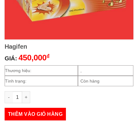
Hagifen
450,000
₫
GIÁ:
Thương hiệu:
,
Tình trạng:
Còn hàng
Hagifen số lượng
THÊM VÀO GIỎ HÀNG