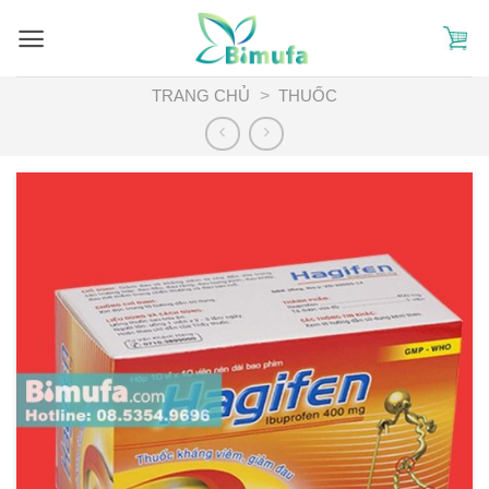
Skip
to
content
TRANG CHỦ
>
THUỐC