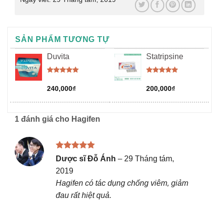
SẢN PHẨM TƯƠNG TỰ
Duvita
Statripsine
Được xếp
Được xếp
hạng
5.00
hạng
5.00
240,000
₫
200,000
₫
5 sao
5 sao
1 đánh giá cho
Hagifen
Được xếp
Dược sĩ Đỗ Ánh
–
29 Tháng tám,
hạng
5
5
2019
sao
Hagifen có tác dụng chống viêm, giảm
đau rất hiệt quả.