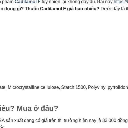
ản phẩm
Caditamol F
tuy nhiên lại không đầy đủ. Bài này
https:/
tác dụng gì? Thuốc Caditamol F giá bao nhiêu?
Dưới đây là th
Microcrystalline cellulose, Starch 1500, Polyvinyl pyrrolidon, 
hiêu? Mua ở đâu?
n xuất đang có giá trên thị trường hiện nay là 33.000 đồng/ Hộ
ốc.