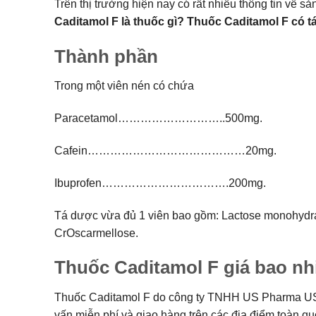
Trên thị trường hiện nay có rất nhiều thông tin về s
Caditamol F là thuốc gì? Thuốc Caditamol F có 
Thành phần
Trong một viên nén có chứa
Paracetamol………………………..500mg.
Cafein……………………………………20mg.
Ibuprofen…………………………….200mg.
Tá dược vừa đủ 1 viên bao gồm: Lactose monohydrate, 
CrOscarmellose.
Thuốc Caditamol F giá bao n
Thuốc Caditamol F do công ty TNHH US Pharma USA sả
vấn miễn phí và giao hàng trên các địa điểm toàn qu