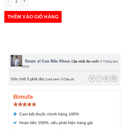
Bidivon số lượng
THÊM VÀO GIỎ HÀNG
Dược sĩ Cao Đắc Khoa
,
Cập nhật lần cuối:
5 Tháng tám,
2019
Ước tính 5 phút đọc
Lượt xem: 0
Chia sẻ
Bimufa
Được xếp
Cam kết thuốc chính hãng 100%
hạng
5.00
5 sao
Hoàn tiền 150%, nếu phát hiện hàng giả