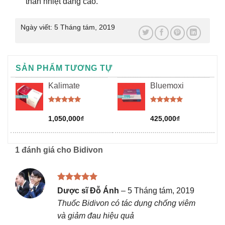
thân nhiệt đang cao.
Ngày viết:
5 Tháng tám, 2019
SẢN PHẨM TƯƠNG TỰ
Kalimate
Bluemoxi
Được xếp
Được xếp
hạng
5.00
hạng
5.00
1,050,000
₫
425,000
₫
5 sao
5 sao
1 đánh giá cho
Bidivon
Được xếp
Dược sĩ Đỗ Ánh
–
5 Tháng tám, 2019
hạng
5
5
Thuốc Bidivon có tác dụng chống viêm
sao
và giảm đau hiệu quả