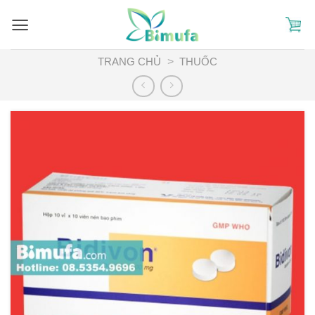
Skip
to
content
TRANG CHỦ
>
THUỐC