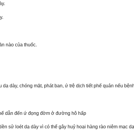
ày.
y.
ần nào của thuốc.
 dạ dày, chóng mặt, phát ban, ứ trệ dịch tiết phế quản nếu b
ó thể dẫn đến ứ đọng đờm ở đường hô hấp
tiền sử loét dạ dày vì có thể gây huỷ hoại hàng rào niêm mạc d