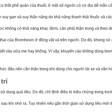
 co thắt phế quản của thuốc ở một số người có cơ địa dễ mẫn 
ân suy gan và suy thận nặng do khả năng thanh thải thuốc và c
ợc không có khả năng khạc đờm, cần phải thận trọng và theo dõ
 thai của Bromhexin ở động vật và trên người. Do đó, khong s
iết vào sữa mẹ hay không. Vì vậy, khuyến cáo không dùng brom
nhức đầu nên cần thận trọng khi dùng cho người lái xe và vân
trí
sử dụng quá liều. Do đó, chỉ định điều trị triệu chứng trong tr
sau khi nhớ ra. Tuy nhiên nếu gần thời gian sử dụng liều mới t