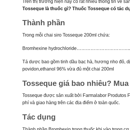
Trên thị trường hiện nay có rất nhiều thông tin về s
Tosseque là thuốc gì? Thuốc Tosseque có tác d
Thành phần
Trong mỗi chai siro Tosseque 200ml chứa:
Bromhexine hydrochloride……………………………..0
Tá dược bao gồm tinh dầu bạc hà, hương nho đỏ, dịch 
povidon,ethanol 96% vừa đủ một chai 200ml
Tosseque giá bao nhiêu? Mua
Tosseque được sản xuất bởi Farmalabor Produtos Far
phí và giao hàng trên các địa điểm ở toàn quốc.
Tác dụng
Thành phần Bromhexin trong thuốc khi vào trong cơ t