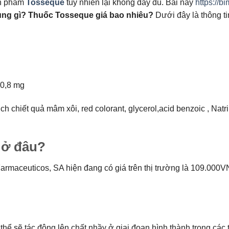
ản phẩm
Tosseque
tuy nhiên lại không đầy đủ. Bài này
https://b
ụng gì? Thuốc Tosseque giá bao nhiêu?
Dưới đây là thông tin 
,8 mg
chiết quả mâm xôi, red colorant, glycerol,acid benzoic , Natri 
 ở đâu?
maceuticos, SA hiện đang có giá trên thị trường là 109.000VNĐ
hể sẽ tác động lên chất nhầy ở giai đoạn hình thành trong các 