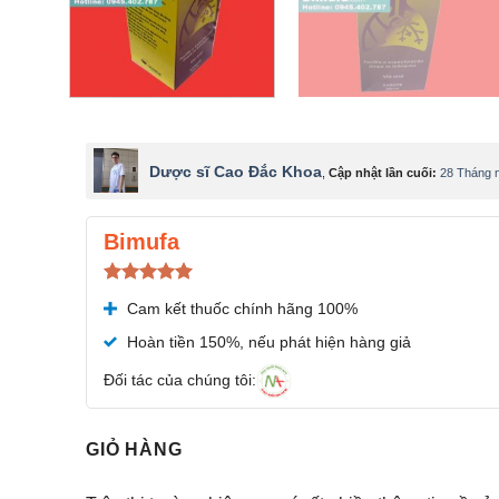
Dược sĩ Cao Đắc Khoa
,
Cập nhật lần cuối:
28 Tháng 
Bimufa
Được xếp
Cam kết thuốc chính hãng 100%
hạng
5.00
5 sao
Hoàn tiền 150%, nếu phát hiện hàng giả
Đối tác của chúng tôi:
GIỎ HÀNG