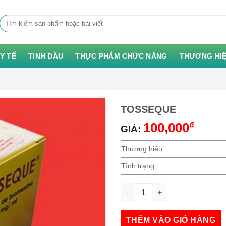
Tìm
kiếm:
 Y TẾ
TINH DẦU
THỰC PHẨM CHỨC NĂNG
THƯƠNG HI
TOSSEQUE
100,000
₫
GIÁ:
Thương hiệu:
Tình trạng:
TOSSEQUE số lượng
THÊM VÀO GIỎ HÀNG