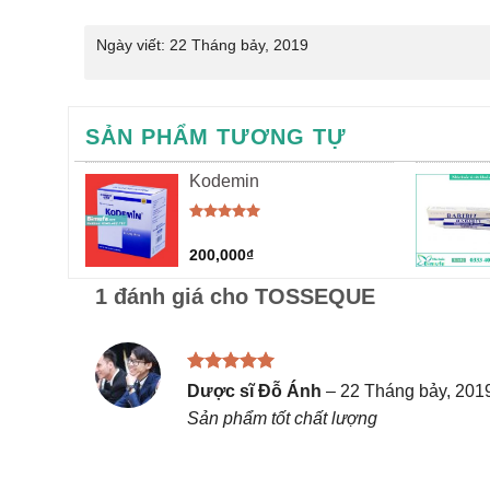
Ngày viết:
22 Tháng bảy, 2019
SẢN PHẨM TƯƠNG TỰ
Kodemin
Được xếp
hạng
5.00
200,000
₫
5 sao
1 đánh giá cho
TOSSEQUE
Được xếp
Dược sĩ Đỗ Ánh
–
22 Tháng bảy, 201
hạng
5
5
Sản phẩm tốt chất lượng
sao