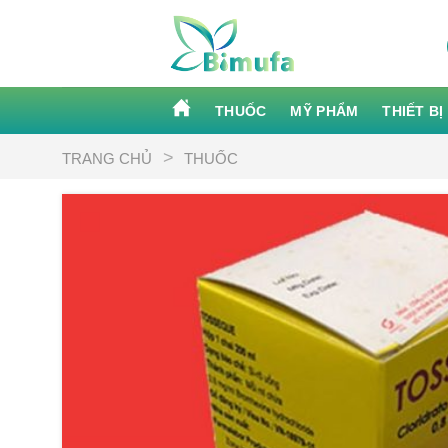
Skip
to
content
THUỐC
MỸ PHẨM
THIẾT BỊ
>
TRANG CHỦ
THUỐC