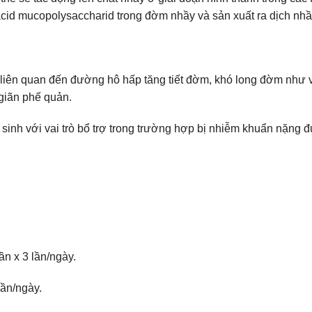
cid mucopolysaccharid trong đờm nhầy và sản xuất ra dịch nhầy
liên quan đến đường hô hấp tăng tiết đờm, khó long đờm như v
 giãn phế quản.
inh với vai trò bổ trợ trong trường hợp bị nhiễm khuẩn nặng 
ần x 3 lần/ngày.
lần/ngày.