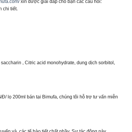
imufa.com/
xin được giải đáp cho bạn các câu hỏi:
chi tiết.
saccharin , Citric acid monohydrate, dung dịch sorbitol,
/ lọ 200ml bán tại Bimufa, chúng tôi hỗ trợ tư vấn miễn
tuyến và các tế bào tiết chất nhầy. Sự tác động này