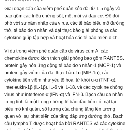
Giai đoạn cấp của viêm phế quản kéo dài từ 1-5 ngày và
bao gồm các triệu chứng sốt, mệt mỏi và đau cơ. Để đối
phó với sự xâm nhập của virus, các tế bào biểu mô đường
thở, tế bào đơn nhân và đại thực bào giải phóng ra các
cytokine giúp tập hợp và hoạt hóa các tế bào miễn dịch.
Ví dụ trong viêm phế quản cấp do virus cúm A, các
chemokine được kích thích giải phóng bao gồm RANTES,
protein gây hóa ứng động tế bào đơn nhân-1 (MCP-1) và
protein gây viêm của đại thực bào-1α (MIP-1α), các
cytokine tiền viêm như yếu tố hoại tử khối u-α (TNF-α),
interleukin-1β (IL-1β), IL-6 và IL-18, và các cytokine chống
virus như interferon-α (IFN-α) và IFN-β. Bạch cầu đa nhân
trung tính là một trong những tế bào đầu tiên có mặt tại
biểu mô khí quản, số lượng của chúng tăng lên tương
quan với sự phát triển của tăng đáp ứng đường thở. Bạch
cầu lympho T được hoạt hóa bởi RANTES và các cytokine