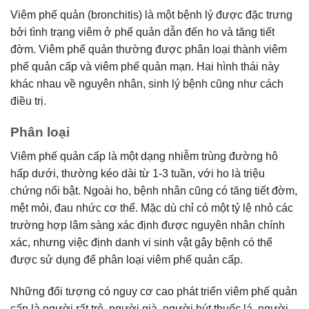
Viêm phế quản (bronchitis) là một bệnh lý được đặc trưng
bởi tình trạng viêm ở phế quản dẫn đến ho và tăng tiết
đờm. Viêm phế quản thường được phân loại thành viêm
phế quản cấp và viêm phế quản mạn. Hai hình thái này
khác nhau về nguyên nhân, sinh lý bệnh cũng như cách
điều trị.
Phân loại
Viêm phế quản cấp là một dạng nhiễm trùng đường hô
hấp dưới, thường kéo dài từ 1-3 tuần, với ho là triệu
chứng nổi bật. Ngoài ho, bệnh nhân cũng có tăng tiết đờm,
mệt mỏi, đau nhức cơ thể. Mặc dù chỉ có một tỷ lệ nhỏ các
trường hợp lâm sàng xác định được nguyên nhân chính
xác, nhưng việc định danh vi sinh vật gây bệnh có thể
được sử dụng để phân loại viêm phế quản cấp.
Những đối tượng có nguy cơ cao phát triển viêm phế quản
cấp là người rất trẻ, người già, người hút thuốc lá, người