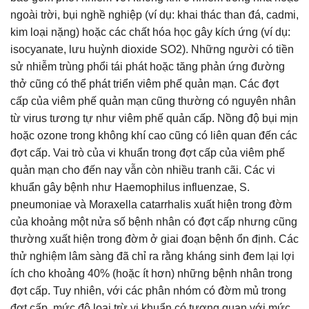
ngoài trời, bụi nghề nghiệp (ví dụ: khai thác than đá, cadmi,
kim loại nặng) hoặc các chất hóa học gây kích ứng (ví dụ:
isocyanate, lưu huỳnh dioxide SO2). Những người có tiền
sử nhiễm trùng phổi tái phát hoặc tăng phản ứng đường
thở cũng có thể phát triển viêm phế quản mạn. Các đợt
cấp của viêm phế quản mạn cũng thường có nguyên nhân
từ virus tương tự như viêm phế quản cấp. Nồng độ bụi mịn
hoặc ozone trong không khí cao cũng có liên quan đến các
đợt cấp. Vai trò của vi khuẩn trong đợt cấp của viêm phế
quản mạn cho đến nay vẫn còn nhiều tranh cãi. Các vi
khuẩn gây bệnh như Haemophilus influenzae, S.
pneumoniae và Moraxella catarrhalis xuất hiện trong đờm
của khoảng một nửa số bệnh nhân có đợt cấp nhưng cũng
thường xuất hiện trong đờm ở giai đoạn bệnh ổn định. Các
thử nghiệm lâm sàng đã chỉ ra rằng kháng sinh đem lại lợi
ích cho khoảng 40% (hoặc ít hơn) những bệnh nhân trong
đợt cấp. Tuy nhiên, với các phân nhóm có đờm mủ trong
đợt cấp, mức độ loại trừ vi khuẩn có tương quan với mức