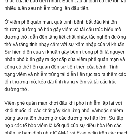
khác của tế bào đơn nhân. Bạch cầu ái toan có thể tồn tại
nhiều tuần sau nhiễm trùng lần đầu tiên.
Ở viêm phế quản mạn, quá trình bệnh bắt đầu khi tổn
thương đường hô hấp gây viêm và tái cấu trúc biểu mô
đường thở, dẫn đến tăng tiết chất nhầy, tắc nghẽn đường
thở và tăng tính nhạy cảm với sự xâm nhập của vi khuẩn.
Sự hiện diện của vi khuẩn gây bệnh trong phổi là nguyên
nhân phổ biến gây ra đợt cấp của viêm phế quản mạn và
cũng có thể liên quan đến sự tiến triển của bệnh. Tình
trạng viêm và nhiễm trùng tái diễn liên tục tạo ra thêm các
tổn thương mô, kéo dài tình trạng viêm và tái cấu trúc
đường thở.
Viêm phế quản mạn khởi đầu khi phơi nhiễm lặp lại với
khói thuốc lá, các chất gây kích ứng phổi và/hoặc nhiễm
trùng tạo ra tổn thương ở các đường hô hấp lớn. Sự tập
hợp các tế bào viêm là kết quả của sự điều hòa lên các
phân tử bám dính như ICAM-1 và E-selectin trên các mạch