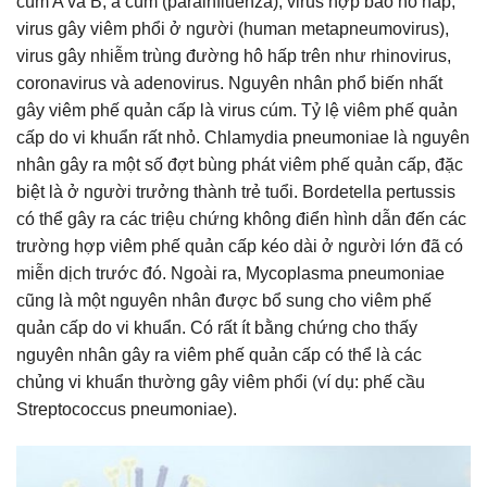
cúm A và B, á cúm (parainfluenza), virus hợp bào hô hấp,
virus gây viêm phổi ở người (human metapneumovirus),
virus gây nhiễm trùng đường hô hấp trên như rhinovirus,
coronavirus và adenovirus. Nguyên nhân phổ biến nhất
gây viêm phế quản cấp là virus cúm. Tỷ lệ viêm phế quản
cấp do vi khuẩn rất nhỏ. Chlamydia pneumoniae là nguyên
nhân gây ra một số đợt bùng phát viêm phế quản cấp, đặc
biệt là ở người trưởng thành trẻ tuổi. Bordetella pertussis
có thể gây ra các triệu chứng không điển hình dẫn đến các
trường hợp viêm phế quản cấp kéo dài ở người lớn đã có
miễn dịch trước đó. Ngoài ra, Mycoplasma pneumoniae
cũng là một nguyên nhân được bổ sung cho viêm phế
quản cấp do vi khuẩn. Có rất ít bằng chứng cho thấy
nguyên nhân gây ra viêm phế quản cấp có thể là các
chủng vi khuẩn thường gây viêm phổi (ví dụ: phế cầu
Streptococcus pneumoniae).