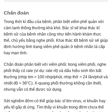
Chẩn đoán
Trong thời kì đầu của bệnh, phân biệt viêm phế quản với
cảm lạnh thông thường khá khó. Bác sĩ sẽ khai thác kĩ
bệnh sử của bệnh nhân cũng như tiến hành khám thực
thể, chủ yếu bằng nghe phổi. Khai thác tốt bệnh sử sẽ giúp
định hướng tình trạng viêm phế quản ở bệnh nhân là cấp
hay mạn tính.
Chẩn đoán phân biệt với viêm phổi: trong viêm phổi, nghe
phổi thấy có rale (ví dụ: rale rít) và dấu hiệu sinh tồn bất
thường (nhịp tim > 100 nhịp/phút, nhịp thở > 24 lần/phút và
nhiệt độ > 38°C). X-quang phổi thường không cần thiết,
nhưng vẫn có thể được sử dụng.
Xét nghiệm đờm có thể giúp bác sĩ tìm virus, vi khuẩn hay
yếu tố gây dị ứng. Tìm thấy vi khuẩn trong đờm chưa thể