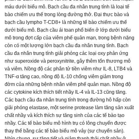
máu dưới biểu mô. Bạch cầu đa nhân trung tính là loại tế
bào chiếm ưu thế trong lòng đường thở. Đại thực bào và
bạch cầu lympho T-CD8+ là những tế bào chiếm ưu thế
dưới biểu mô. Bạch cầu ái toan phổ biến ở lớp dưới biểu
mô trong đợt cấp của viêm phế quản mạn, trong bệnh nặng
còn có một lượng lớn bạch cầu đa nhân trung tính. Bạch
cầu đa nhân trung tính giải phóng các loại oxy phản ứng
như superoxide và peroxynitrite, gây thêm tổn thương mô
và viêm. Nồng độ các phân tử tiền viêm như IL-8, LTB4 và
TNF-α tăng cao, nồng độ IL-10 chống viêm giảm trong
đờm của những bệnh nhân viêm phế quản mạn. Nồng độ
các cytokine kích thích tiết nhầy IL-4 và IL-13 cũng tăng.
Các bạch cầu đa nhân trung tính trong đường hô hấp còn
giải phóng elastase, một serine protease làm tăng sản xuất
chất nhầy và kích thích sự tăng sinh của các tế bào tạo
nhầy. Các tế bào biểu mô hình trụ có lông chuyển được
thay thế bằng các tế bào biểu mô vảy (sự chuyển sản).
Nhìn chung, sự tăng tiết và giảm thanh thải chất nhầy ở