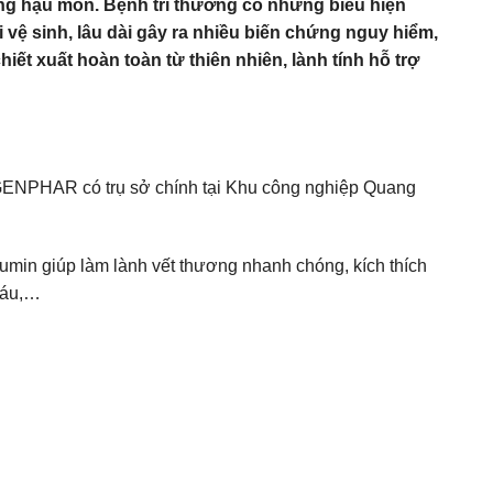
i ống hậu môn. Bệnh trĩ thường có những biểu hiện
 vệ sinh, lâu dài gây ra nhiều biến chứng nguy hiểm,
t xuất hoàn toàn từ thiên nhiên, lành tính hỗ trợ
GENPHAR có trụ sở chính tại Khu công nghiệp Quang
umin giúp làm lành vết thương nhanh chóng, kích thích
 máu,…