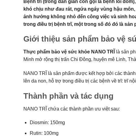
Bệnh trĩ (trong dân gian còn gọi là bệnh lòi dom
khó chịu như đau rát, ngứa ngáy vùng hậu môn, c
ảnh hưởng không nhỏ đến công việc và sinh hoạt 
trong điều trị bệnh trĩ, một trong số đó đó là sả
Giới thiệu sản phẩm bảo vệ 
Thực phẩm bảo vệ sức khỏe NANO TRĨ
là sản ph
Minh mở rộng thị trấn Chi Đông, huyện mê Linh, Th
NANO TRĨ là sản phẩm được kết hợp bởi các thành p
lên da non, hỗ trợ trong điều trị các bệnh về trĩ: trĩ 
Thành phần và tác dụng
NANO TRĨ chứa các thành phần ưu việt sau:
Diosmin: 150mg
Rutin: 100mg