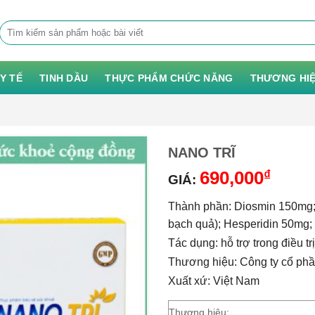
Tìm
kiếm:
 Y TẾ
TINH DẦU
THỰC PHẨM CHỨC NĂNG
THƯƠNG HI
NANO TRĨ
690,000
₫
GIÁ:
Thành phần:
Diosmin 150mg
bạch quả);
Hesperidin 50mg;
Tác dụng: hỗ trợ trong điều trị
Thương hiệu: Công ty cổ ph
Xuất xứ: Việt Nam
Thương hiệu: