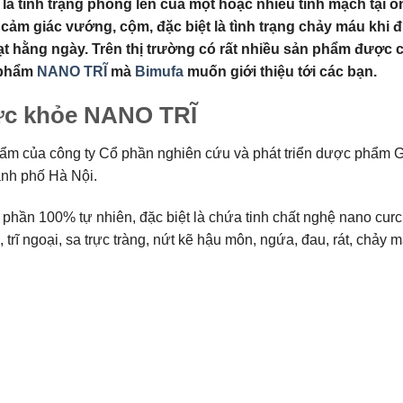
), là tình trạng phồng lên của một hoặc nhiều tĩnh mạch tạ
ảm giác vướng, cộm, đặc biệt là tình trạng chảy máu khi đi
hằng ngày. Trên thị trường có rất nhiều sản phẩm được chiế
n phẩm
NANO TRĨ
mà
Bimufa
muốn giới thiệu tới các bạn.
sức khỏe NANO TRĨ
ẩm của công ty Cổ phần nghiên cứu và phát triển dược phẩm 
ành phố Hà Nội.
hần 100% tự nhiên, đặc biệt là chứa tinh chất nghệ nano curc
nội, trĩ ngoại, sa trực tràng, nứt kẽ hậu môn, ngứa, đau, rát, chảy