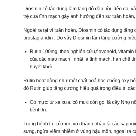
Diosmin có tác dụng làm tăng độ đàn hồi, dẻo dai v
trệ của tĩnh mạch gây ảnh hưởng đến sự tuần hoàn,
Ngoài ra tại vi tuần hoàn, Diosmin có tác dụng tăng 
prostaglandin . Do vậy Diosmin làm tăng cường hiệu 
Rutin 100mg: theo nghiên cứu,flavonoid, vitamin 
của các mao mạch , nhất là tĩnh mạch, hạn chế tì
huyết khối…
Rutin hoạt động như một chất hoá học chống oxy h
đó Rutin giúp tăng cường hiệu quả trong điều trị các 
Cỏ mực: từ xa xưa, cỏ mực còn gọi là cây Nhọ nồi đ
bệnh trĩ.
Trong bệnh trĩ, cỏ mực với thành phần là các sapon
sưng, ngừa viêm nhiễm ở vùng hậu môn, ngoài ra còn 