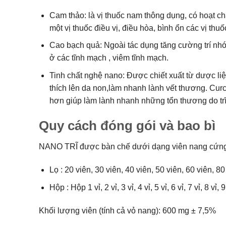
Cam thảo: là vị thuốc nam thông dụng, có hoạt ch
một vị thuốc điều vị, điều hòa, bình ổn các vị thuố
Cao bạch quả: Ngoài tác dụng tăng cường trí nhớ,
ở các tĩnh mạch , viêm tĩnh mạch.
Tinh chất nghệ nano: Được chiết xuất từ dược liệ
thích lên da non,làm nhanh lành vết thương. Cu
hơn giúp làm lành nhanh những tổn thương do trĩ
Quy cách đóng gói và bao bì
NANO TRĨ được bàn chế dưới dạng viên nang cứng,đ
Lọ : 20 viên, 30 viên, 40 viên, 50 viên, 60 viên, 8
Hộp : Hộp 1 vỉ, 2 vỉ, 3 vỉ, 4 vỉ, 5 vỉ, 6 vỉ, 7 vỉ, 8 vỉ,
Khối lượng viên (tính cả vỏ nang): 600 mg ± 7,5%