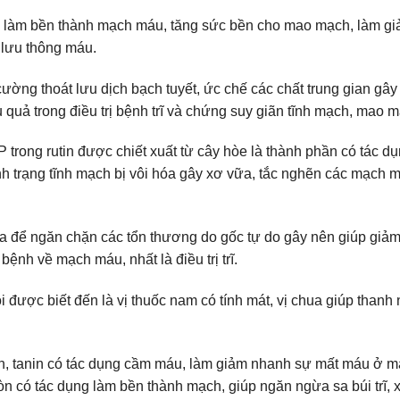
à làm bền thành mạch máu, tăng sức bền cho mao mạch, làm giả
 lưu thông máu.
cường thoát lưu dịch bạch tuyết, ức chế các chất trung gian gâ
quả trong điều trị bệnh trĩ và chứng suy giãn tĩnh mạch, mao 
P trong rutin được chiết xuất từ cây hòe là thành phần có tác 
nh trạng tĩnh mạch bị vôi hóa gây xơ vữa, tắc nghẽn các mạch m
óa để ngăn chặn các tổn thương do gốc tự do gây nên giúp gi
bệnh về mạch máu, nhất là điều trị trĩ.
ược biết đến là vị thuốc nam có tính mát, vị chua giúp thanh nhi
in, tanin có tác dụng cầm máu, làm giảm nhanh sự mất máu ở ma
có tác dụng làm bền thành mạch, giúp ngăn ngừa sa búi trĩ, xuấ