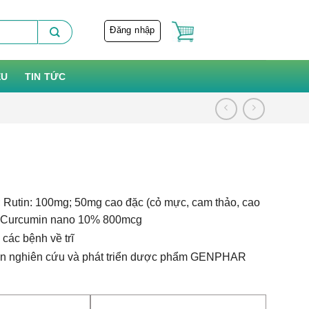
Đăng nhập
ỆU
TIN TỨC
;
Rutin: 100mg;
50mg cao đặc (cỏ mực, c
am thảo, c
ao
Curcumin nano 10% 800mcg
 các bệnh về trĩ
ần nghiên cứu và phát triển dược phẩm GENPHAR
,