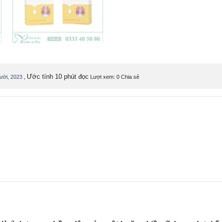
Ước tính 10 phút đọc
ười, 2023
,
Lượt xem: 0
Chia sẻ