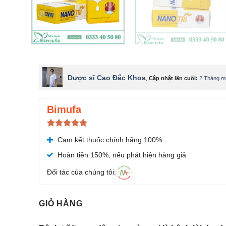
Dược sĩ Cao Đắc Khoa
,
Cập nhật lần cuối:
2 Tháng m
Bimufa
Được xếp
Cam kết thuốc chính hãng 100%
hạng
5.00
5 sao
Hoàn tiền 150%, nếu phát hiện hàng giả
Đối tác của chúng tôi:
GIỎ HÀNG