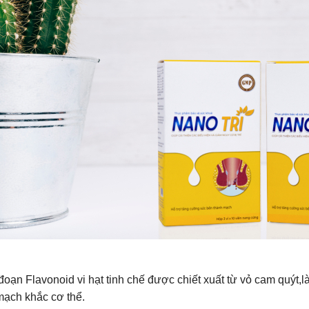
oạn Flavonoid vi hạt tinh chế được chiết xuất từ vỏ cam quýt
mạch khắc cơ thể.