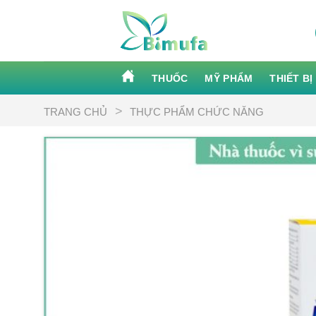
Skip
to
content
THUỐC
MỸ PHẨM
THIẾT BỊ
>
TRANG CHỦ
THỰC PHẨM CHỨC NĂNG