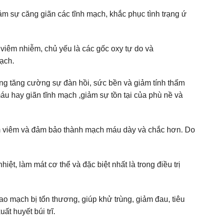
m sự căng giãn các tĩnh mạch, khắc phục tình trạng ứ
y viêm nhiễm, chủ yếu là các gốc oxy tự do và
mạch.
dụng tăng cường sự đàn hồi, sức bền và giảm tính thấm
áu hay giãn tĩnh mạch ,giảm sự tồn tại của phù nề và
ảm viêm và đảm bảo thành mạch máu dày và chắc hơn. Do
ệt, làm mát cơ thể và đặc biệt nhất là trong điều trị
o mạch bị tổn thương, giúp khử trùng, giảm đau, tiêu
t huyết búi trĩ.