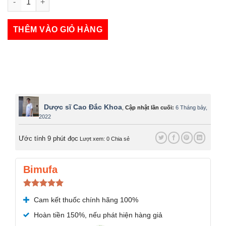
Hyra Gan số lượng
THÊM VÀO GIỎ HÀNG
Dược sĩ Cao Đắc Khoa
,
Cập nhật lần cuối:
6 Tháng bảy,
2022
Ước tính 9 phút đọc
Lượt xem: 0
Chia sẻ
Bimufa
Được xếp
Cam kết thuốc chính hãng 100%
hạng
5.00
5 sao
Hoàn tiền 150%, nếu phát hiện hàng giả