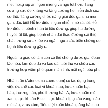
mệt mỏi,g iúp ăn ngon miệng và ngủ tốt hơn; Tăng
cường sức đề kháng và tăng cường hệ miễn dịch của
cơ thể; Tăng cường chức năng giải độc gan, hạ men
gan, đặc biệt Hỗ trợ điều trị gan nhiễm mỡ rất tốt; Hỗ
trợ điều trị bệnh nhân bị tiểu đường, giúp hạ đường
huyết rất tốt, giúp bệnh nhân đái tháo đường cải thiện
chất lượng sức khỏe và ngăn ngừa các biến chứng do
bệnh tiểu đường gây ra.
Ngoài ra giảo cổ làm còn có thể chống được giai đoạn
lão hóa, làm đẹp da và kéo dài tuổi thọ và chữa các
trường hợp viêm phế quản mãn tính, mất ngủ, béo phì.
Nhân trần (Adenosma caeruleum) có tác dụng trong
việc ức chế các loại vi khuẩn lao, trực khuẩn bạch
hầu, thương hàn, phó thương hàn A, trực khuẩn mủ
xanh, trực khuẩn E.coli, trực khuẩn lị, tụ cầu vàng, não
mô cầu, virus cúm; Tiêu diệt xoắn khuẩn, tăng hấp thu