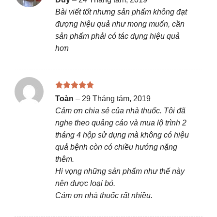
hạng
5
5
Bài viết tốt nhưng sản phẩm không đạt
sao
đượng hiệu quả như mong muốn, cần
sản phẩm phải có tác dụng hiệu quả
hơn
Được xếp
Toàn
–
29 Tháng tám, 2019
hạng
5
5
Cảm ơn chia sẻ của nhà thuốc. Tôi đã
sao
nghe theo quảng cáo và mua lộ trình 2
tháng 4 hộp sử dụng mà không có hiệu
quả bệnh còn có chiều hướng nặng
thêm.
Hi vọng những sản phẩm như thế này
nên được loại bỏ.
Cảm ơn nhà thuốc rất nhiều.