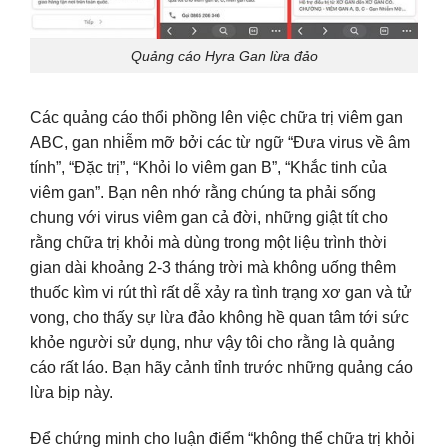
Quảng cáo Hyra Gan lừa đảo
Các quảng cáo thổi phồng lên việc chữa trị viêm gan
ABC, gan nhiễm mỡ bởi các từ ngữ “Đưa virus về âm
tính”, “Đặc trị”, “Khỏi lo viêm gan B”, “Khắc tinh của
viêm gan”. Bạn nên nhớ rằng chúng ta phải sống
chung với virus viêm gan cả đời, những giật tít cho
rằng chữa trị khỏi mà dùng trong một liệu trình thời
gian dài khoảng 2-3 tháng trời mà không uống thêm
thuốc kìm vi rút thì rất dễ xảy ra tình trạng xơ gan và tử
vong, cho thấy sự lừa đảo không hề quan tâm tới sức
khỏe người sử dụng, như vậy tôi cho rằng là quảng
cáo rất láo. Bạn hãy cảnh tỉnh trước những quảng cáo
lừa bịp này.
Để chứng minh cho luận điểm “không thể chữa trị khỏi