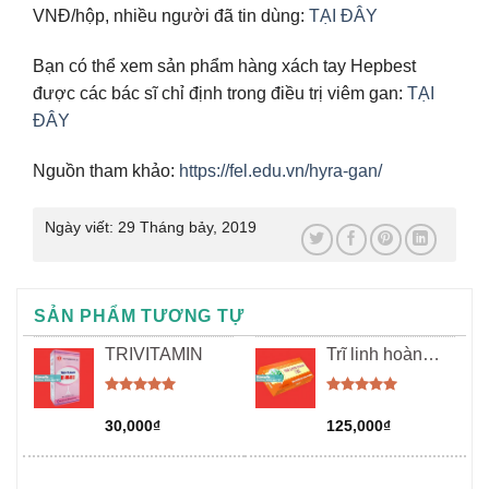
VNĐ/hộp, nhiều người đã tin dùng:
TẠI ĐÂY
Bạn có thể xem sản phẩm hàng xách tay Hepbest
được các bác sĩ chỉ định trong điều trị viêm gan:
TẠI
ĐÂY
Nguồn tham khảo:
https://fel.edu.vn/hyra-gan/
Ngày viết:
29 Tháng bảy, 2019
SẢN PHẨM TƯƠNG TỰ
TRIVITAMIN
Trĩ linh hoàn
P/h
Được xếp
Được xếp
hạng
5.00
hạng
5.00
30,000
₫
125,000
₫
5 sao
5 sao