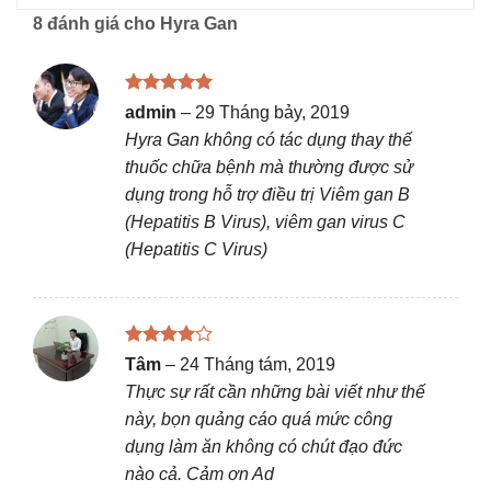
8 đánh giá cho
Hyra Gan
Được xếp
admin
–
29 Tháng bảy, 2019
hạng
5
5
Hyra Gan không có tác dụng thay thế
sao
thuốc chữa bệnh mà thường được sử
dụng trong hỗ trợ điều trị Viêm gan B
(Hepatitis B Virus), viêm gan virus C
(Hepatitis C Virus)
Được
Tâm
–
24 Tháng tám, 2019
xếp hạng
Thực sự rất cần những bài viết như thế
4
5 sao
này, bọn quảng cáo quá mức công
dụng làm ăn không có chút đạo đức
nào cả. Cảm ơn Ad