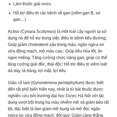
Làm thuốc giải rượu
Hỗ trợ điều trị các bệnh về gan (viêm gan B, xơ
gan…)
Actiso (Cynara Scolymus) là một loài cây người ta sử
dụng nó để hỗ trợ trong việc điều trị bệnh tiểu đường;
Giúp giảm cholesterol xấu trong máu, ngăn ngừa xơ
vữa động mạch, mỡ máu cao.; Giúp tiêu hóa tốt, ăn
ngon miệng; Tăng cường chức năng gan, giúp cơ thể
tăng cường giải độc, thải độc; Hỗ trợ điều trị viêm loét
dạ dày, tá tràng, lợi mật, lợi tiểu
Giảo cổ lam (Gynostemma pentaphyllum) được biết
đến rất phổ biến hiện nay, nhất là từ bài thuốc được
nghiên cứu bởi trường đại học Dược Hà Nội với tác
dụng vượt trội trong hạ máu nhiễm mỡ và giảm béo rất
tốt, đặc biệt là làm giảm mỡ bụng và mỡ đùi; ngăn
ngừa xơ vữa động mạch, đột quỵ; Giảm căng thẳng