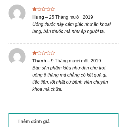
Được
Hung
–
25 Tháng mười, 2019
xếp
Uống thuốc này cảm giác như ăn khoai
hạng
1
lang, bán thuốc mà như ép người ta.
5
sao
Được
Thanh
–
9 Tháng mười một, 2019
xếp
Bán sản phẩm kiểu như dân chợ trời,
hạng
1
uống 6 tháng mà chẳng có kết quả gì,
5
tiếc tiền, tốt nhất cứ bệnh viện chuyên
sao
khoa mà chữa,
Thêm đánh giá