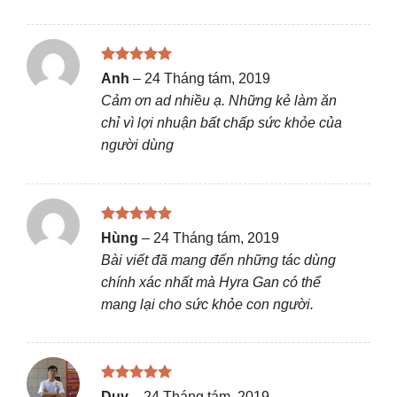
Được xếp
Anh
–
24 Tháng tám, 2019
hạng
5
5
Cảm ơn ad nhiều ạ. Những kẻ làm ăn
sao
chỉ vì lợi nhuận bất chấp sức khỏe của
người dùng
Được xếp
Hùng
–
24 Tháng tám, 2019
hạng
5
5
Bài viết đã mang đến những tác dùng
sao
chính xác nhất mà Hyra Gan có thể
mang lại cho sức khỏe con người.
Được xếp
Duy
–
24 Tháng tám, 2019