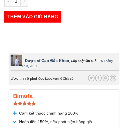
Thảo đường khang số lượng
THÊM VÀO GIỎ HÀNG
Dược sĩ Cao Đắc Khoa
,
Cập nhật lần cuối:
25 Tháng
chín, 2019
Ước tính 6 phút đọc
Lượt xem: 0
Chia sẻ
Bimufa
Được xếp
Cam kết thuốc chính hãng 100%
hạng
5.00
5 sao
Hoàn tiền 150%, nếu phát hiện hàng giả