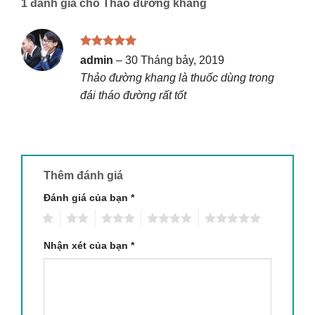
1 đánh giá cho
Thảo đường khang
Được xếp
admin
–
30 Tháng bảy, 2019
hạng
5
5
Thảo đường khang là thuốc dùng trong
sao
đái tháo đường rất tốt
Thêm đánh giá
Đánh giá của bạn
*
1
2
3
4
5
Nhận xét của bạn
*