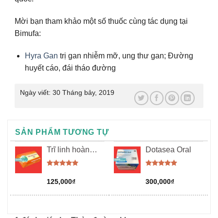
Mời bạn tham khảo một số thuốc cùng tác dụng tại
Bimufa:
Hyra Gan
trị gan nhiễm mỡ, ung thư gan; Đường
huyết cáo, đái tháo đường
Ngày viết:
30 Tháng bảy, 2019
SẢN PHẨM TƯƠNG TỰ
Trĩ linh hoàn
Dotasea Oral
P/h
G
Được xếp
Được xếp
hạng
5.00
hạng
5.00
125,000
₫
300,000
₫
5 sao
5 sao