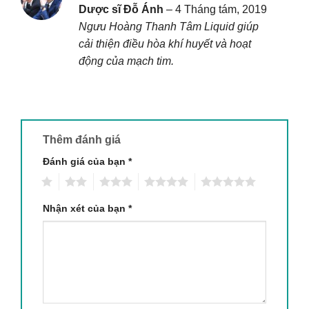
Được xếp
Dược sĩ Đỗ Ánh
–
4 Tháng tám, 2019
hạng
5
5
Ngưu Hoàng Thanh Tâm Liquid giúp
sao
cải thiện điều hòa khí huyết và hoạt
động của mạch tim.
Thêm đánh giá
Đánh giá của bạn
*
1
2
3
4
5
Nhận xét của bạn
*