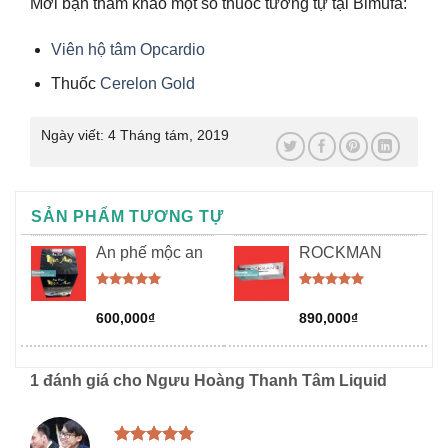
Mời bạn tham khảo một số thuốc tương tự tại Bimufa:
Viên hộ tâm Opcardio
Thuốc
Cerelon Gold
Ngày viết:
4 Tháng tám, 2019
SẢN PHẨM TƯƠNG TỰ
An phế mộc an
ROCKMAN
Được xếp
Được xếp
hạng
5.00
hạng
5.00
600,000
₫
890,000
₫
5 sao
5 sao
1 đánh giá cho
Ngưu Hoàng Thanh Tâm Liquid