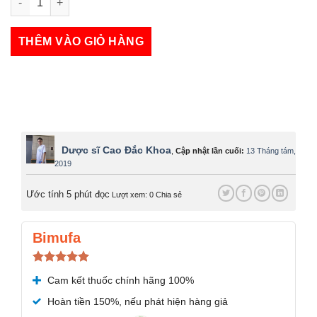
Ngưu Hoàng Thanh Tâm Liquid số lượng
THÊM VÀO GIỎ HÀNG
Dược sĩ Cao Đắc Khoa
,
Cập nhật lần cuối:
13 Tháng tám,
2019
Ước tính 5 phút đọc
Lượt xem: 0
Chia sẻ
Bimufa
Được xếp
Cam kết thuốc chính hãng 100%
hạng
5.00
5 sao
Hoàn tiền 150%, nếu phát hiện hàng giả