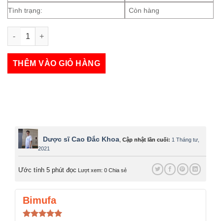
Tình trạng:
Còn hàng
Eucozyme số lượng
THÊM VÀO GIỎ HÀNG
Dược sĩ Cao Đắc Khoa
,
Cập nhật lần cuối:
1 Tháng tư,
2021
Ước tính 5 phút đọc
Lượt xem: 0
Chia sẻ
Bimufa