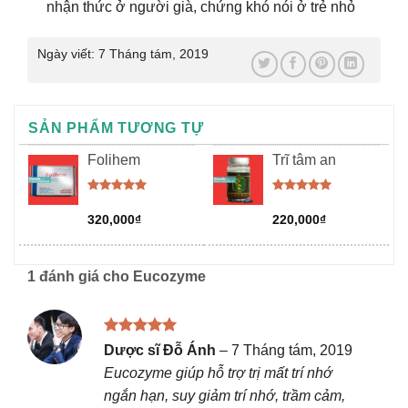
nhận thức ở người già, chứng khó nói ở trẻ nhỏ
Ngày viết:
7 Tháng tám, 2019
SẢN PHẨM TƯƠNG TỰ
Folihem
Trĩ tâm an
Được xếp
Được xếp
hạng
5.00
hạng
5.00
320,000
₫
220,000
₫
5 sao
5 sao
1 đánh giá cho
Eucozyme
Được xếp
Dược sĩ Đỗ Ánh
–
7 Tháng tám, 2019
hạng
5
5
Eucozyme giúp hỗ trợ trị mất trí nhớ
sao
ngắn hạn, suy giảm trí nhớ, trầm cảm,