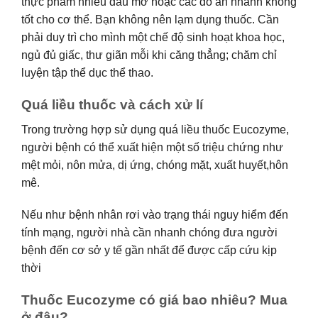
thực phẩm nhiều dầu mỡ hoặc các đồ ăn nhanh không
tốt cho cơ thể. Bạn không nên lạm dụng thuốc. Cần
phải duy trì cho mình một chế độ sinh hoạt khoa học,
ngủ đủ giấc, thư giãn mỗi khi căng thẳng; chăm chỉ
luyện tập thể dục thể thao.
Quá liều thuốc và cách xử lí
Trong trường hợp sử dụng quá liều thuốc Eucozyme,
người bệnh có thể xuất hiện một số triệu chứng như
mệt mỏi, nôn mửa, dị ứng, chóng mặt, xuất huyết,hôn
mê.
Nếu như bệnh nhân rơi vào trạng thái nguy hiểm đến
tính mạng, người nhà cần nhanh chóng đưa người
bệnh đến cơ sở y tế gần nhất để được cấp cứu kịp
thời
Thuốc Eucozyme có giá bao nhiêu? Mua
ở đâu?