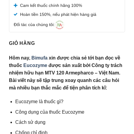
Được xếp
Cam kết thuốc chính hãng 100%
hạng
5.00
5 sao
Hoàn tiền 150%, nếu phát hiện hàng giả
Đối tác của chúng tôi:
GIỎ HÀNG
Hôm nay,
Bimufa
xin được chia sẻ tới bạn đọc về
thuốc
Eucozyme
được sản xuất bởi Công ty trách
nhiệm hữu hạn MTV 120 Armepharco – Việt Nam.
Bài viết này sẽ tập trung xoay quanh các câu hỏi
mà nhiều bạn thắc mắc để tiện phân tích kĩ:
Eucozyme là thuốc gì?
Công dụng của thuốc Eucozyme
Cách sử dụng
Chống chỉ định