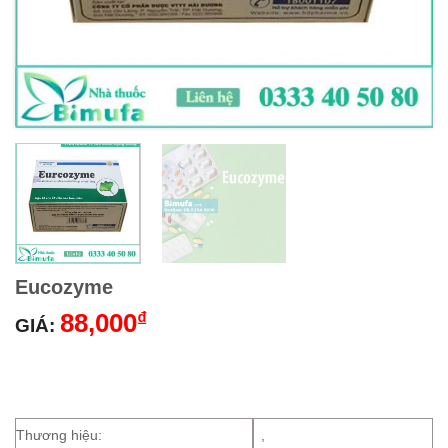
Eucozyme
88,000
₫
GIÁ:
Thương hiệu:
,