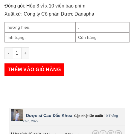
Đóng gói: Hộp 3 vỉ x 10 viên bao phim
Xuất xứ: Công ty Cổ phần Dược Danapha
Thương hiệu:
,
Tình trạng:
Còn hàng
Dưỡng Tâm An Thần Danapha số lượng
THÊM VÀO GIỎ HÀNG
Dược sĩ Cao Đắc Khoa
,
Cập nhật lần cuối:
10 Tháng
chín, 2022