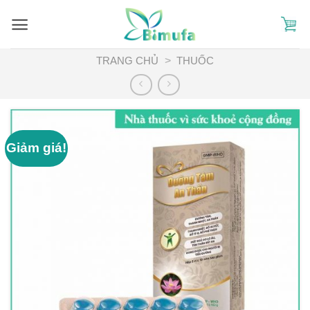
Skip
to
content
TRANG CHỦ
>
THUỐC
Giảm giá!