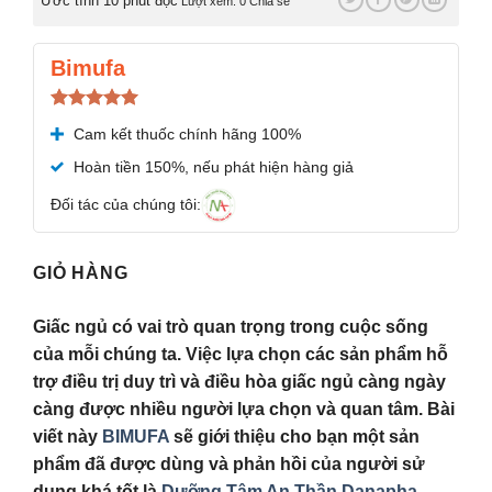
Ước tính 10 phút đọc
Lượt xem: 0
Chia sẻ
Bimufa
Được xếp
Cam kết thuốc chính hãng 100%
hạng
5.00
5 sao
Hoàn tiền 150%, nếu phát hiện hàng giả
Đối tác của chúng tôi:
GIỎ HÀNG
Giấc ngủ có vai trò quan trọng trong cuộc sống
của mỗi chúng ta. Việc lựa chọn các sản phẩm hỗ
trợ điều trị duy trì và điều hòa giấc ngủ càng ngày
càng được nhiều người lựa chọn và quan tâm. Bài
viết này
BIMUFA
sẽ giới thiệu cho bạn một sản
phẩm đã được dùng và phản hồi của người sử
dụng khá tốt là
Dưỡng Tâm An Thần Danapha
.