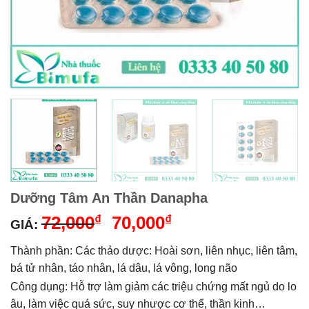
Dưỡng Tâm An Thần Danapha
Giá
Giá
72,000
₫
70,000
₫
GIÁ:
gốc
hiện
Thành phần: Các thảo dược: Hoài sơn, liên nhục, liên tâm,
là:
tại
72,000₫.
là:
bá tử nhân, táo nhân, lá dâu, lá vông, long não
70,000₫.
Công dụng: Hỗ trợ làm giảm các triệu chứng mất ngủ do lo
âu, làm việc quá sức, suy nhược cơ thể, thần kinh…