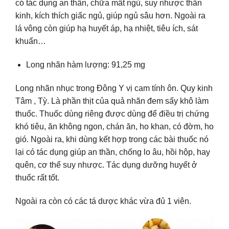
có tác dụng an thần, chữa mất ngủ, suy nhược thần
kinh, kích thích giấc ngủ, giúp ngủ sâu hơn. Ngoài ra
lá vông còn giúp hạ huyết áp, hạ nhiệt, tiêu ích, sát
khuẩn…
Long nhãn hàm lượng: 91,25 mg
Long nhãn nhục trong Đông Y vị cam tính ôn. Quy kinh
Tâm , Tỳ. Là phần thịt của quả nhãn đem sấy khô làm
thuốc. Thuốc dùng riêng được dùng để điều trị chứng
khó tiêu, ăn không ngon, chán ăn, ho khan, có đờm, ho
gió. Ngoài ra, khi dùng kết hợp trong các bài thuốc nó
lại có tác dụng giúp an thần, chống lo âu, hồi hộp, hay
quên, cơ thể suy nhược. Tác dụng dưỡng huyết ở
thuốc rất tốt.
Ngoài ra còn có các tá dược khác vừa đủ 1 viên.