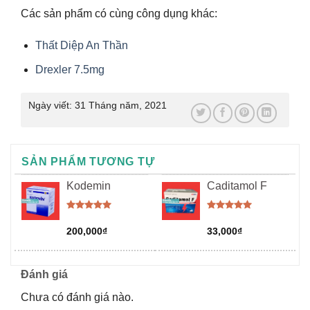
Các sản phẩm có cùng công dụng khác:
Thất Diệp An Thần
Drexler 7.5mg
Ngày viết:
31 Tháng năm, 2021
SẢN PHẨM TƯƠNG TỰ
Kodemin
Caditamol F
Được xếp
Được xếp
hạng
5.00
hạng
5.00
200,000
₫
33,000
₫
5 sao
5 sao
Đánh giá
Chưa có đánh giá nào.