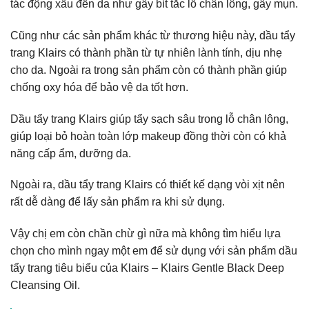
tác động xấu đến da như gây bít tắc lỗ chân lông, gây mụn.
Cũng như các sản phẩm khác từ thương hiệu này, dầu tẩy
trang Klairs có thành phần từ tự nhiên lành tính, dịu nhẹ
cho da. Ngoài ra trong sản phẩm còn có thành phần giúp
chống oxy hóa để bảo vệ da tốt hơn.
Dầu tẩy trang Klairs giúp tẩy sạch sâu trong lỗ chân lông,
giúp loại bỏ hoàn toàn lớp makeup đồng thời còn có khả
năng cấp ẩm, dưỡng da.
Ngoài ra, dầu tẩy trang Klairs có thiết kế dạng vòi xịt nên
rất dễ dàng để lấy sản phẩm ra khi sử dụng.
Vậy chị em còn chần chừ gì nữa mà không tìm hiểu lựa
chọn cho mình ngay một em để sử dụng với sản phẩm dầu
tẩy trang tiêu biểu của Klairs – Klairs Gentle Black Deep
Cleansing Oil.