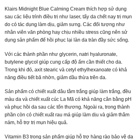
Klairs Midnight Blue Calming Cream thích hợp sử dụng
sau các liệu trình điều trị như laser, tẩy da chết nay trị mụn
do có tác dụng làm dịu, giảm sưng. Các đối tượng như
nhân viên văn phòng hay chịu nhiều stress cũng nên sử
dụng sản phẩm để hồi phục lại làn da tràn đầy sức sống.
Với các thành phần như glycerin, natri hyaluronate,
butylene glycol giúp cung cấp độ ẩm cần thiết cho da.
Trong khi đó, axit stearic và cetyl ethylhexanoate có khả
năng điều tiết bã nhờn, giảm dầu thừa trên da.
Sản phẩm có chiết xuất dâu tằm trắng giúp làm trắng, đều
màu da và chiết xuất cúc La Mã có khả năng cân bằng pH
và phục hồi da sau các tổn thương. Ngoài ra, trong thành
phần còn có chiết xuất rau má giúp làm dịu và giảm thâm
nám, hỗ trợ trị mụn hiệu quả.
Vitamin B3 trong sản phẩm giúp hỗ trợ hàng rào bảo vệ da