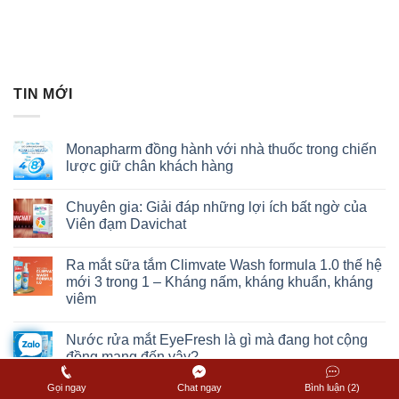
TIN MỚI
Monapharm đồng hành với nhà thuốc trong chiến
lược giữ chân khách hàng
Chuyên gia: Giải đáp những lợi ích bất ngờ của
Viên đạm Davichat
Ra mắt sữa tắm Climvate Wash formula 1.0 thế hệ
mới 3 trong 1 – Kháng nấm, kháng khuẩn, kháng
viêm
Nước rửa mắt EyeFresh là gì mà đang hot cộng
đồng mạng đến vậy?
Gọi ngay
Chat ngay
Bình luận (2)
Những thông tin cần biết về chống nắng