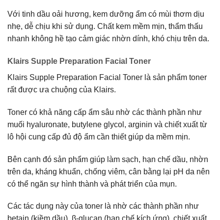
Với tinh dầu oải hương, kem dưỡng ẩm có mùi thơm dịu
nhẹ, dễ chịu khi sử dụng. Chất kem mềm mịn, thẩm thấu
nhanh không hề tạo cảm giác nhờn dính, khó chịu trên da.
Klairs Supple Preparation Facial Toner
Klairs Supple Preparation Facial Toner là sản phẩm toner
rất được ưa chuộng của Klairs.
Toner có khả năng cấp ẩm sâu nhờ các thành phần như
muối hyaluronate, butylene glycol, arginin và chiết xuất từ
lô hội cung cấp đủ độ ẩm cần thiết giúp da mềm mịn.
Bên cạnh đó sản phẩm giúp làm sạch, hạn chế dầu, nhờn
trên da, kháng khuẩn, chống viêm, cân bằng lại pH da nên
có thể ngăn sự hình thành và phát triển của mụn.
Các tác dụng này của toner là nhờ các thành phần như
betain (kiềm dầu), β-glucan (hạn chế kích ứng), chiết xuất