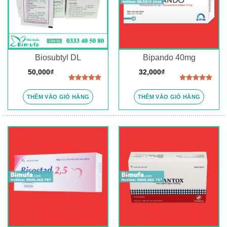
Biosubtyl DL
Bipando 40mg
50,000
₫
32,000
₫
Được xếp
Được xếp
hạng
5.00
hạng
5.00
THÊM VÀO GIỎ HÀNG
THÊM VÀO GIỎ HÀNG
5 sao
5 sao