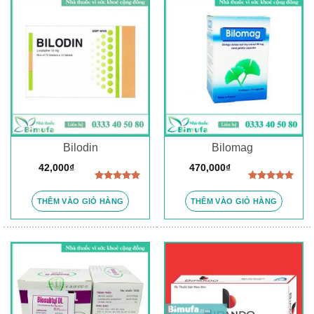
Bilodin
Bilomag
42,000
₫
470,000
₫
Được xếp
Được xếp
hạng
5.00
hạng
5.00
THÊM VÀO GIỎ HÀNG
THÊM VÀO GIỎ HÀNG
5 sao
5 sao