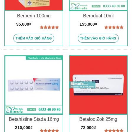
Berberin 100mg
Berodual 10ml
95,000
₫
155,000
₫
Được xếp
Được xếp
hạng
5.00
hạng
5.00
THÊM VÀO GIỎ HÀNG
THÊM VÀO GIỎ HÀNG
5 sao
5 sao
Betahistine Stada 16mg
Betaloc Zok 25mg
210,000
₫
72,000
₫