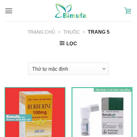
Skip
to
content
TRANG CHỦ
>
THUỐC
>
TRANG 5
LỌC