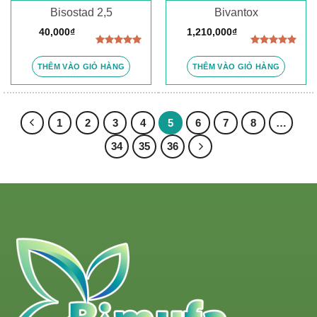
Bisostad 2,5
Bivantox
40,000
₫
1,210,000
₫
Được xếp
Được xếp
hạng
5.00
hạng
5.00
THÊM VÀO GIỎ HÀNG
THÊM VÀO GIỎ HÀNG
5 sao
5 sao
1
2
3
4
5
6
7
8
…
34
35
36