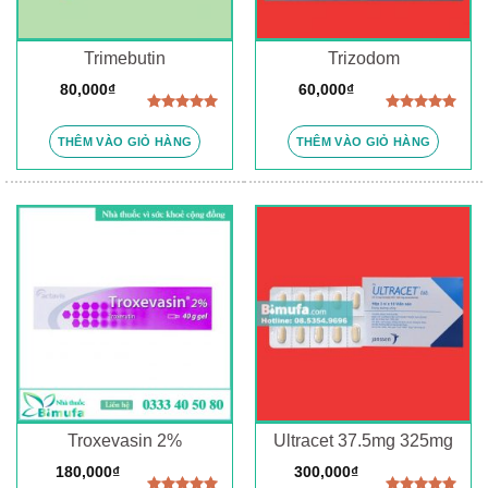
Trimebutin
Trizodom
80,000
₫
60,000
₫
Được xếp
Được xếp
hạng
5.00
hạng
5.00
THÊM VÀO GIỎ HÀNG
THÊM VÀO GIỎ HÀNG
5 sao
5 sao
Troxevasin 2%
Ultracet 37.5mg 325mg
180,000
₫
300,000
₫