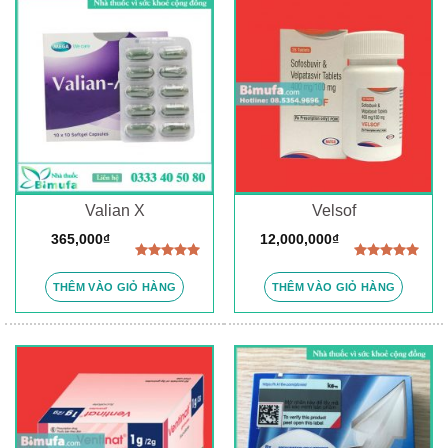
Valian X
Velsof
365,000
₫
12,000,000
₫
Được xếp
Được xếp
hạng
5.00
hạng
5.00
THÊM VÀO GIỎ HÀNG
THÊM VÀO GIỎ HÀNG
5 sao
5 sao