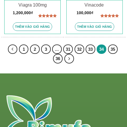
Viagra 100mg
Vinacode
1,200,000
₫
100,000
₫
Được xếp
Được xếp
hạng
5.00
hạng
5.00
THÊM VÀO GIỎ HÀNG
THÊM VÀO GIỎ HÀNG
5 sao
5 sao
1
2
3
…
31
32
33
34
35
36