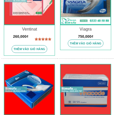
Ventinat
Viagra
260,000
₫
750,000
₫
THÊM VÀO GIỎ HÀNG
Được xếp
hạng
5.00
THÊM VÀO GIỎ HÀNG
5 sao