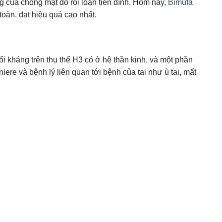
ng của chóng mặt do rối loạn tiền đình. Hôm nay,
Bimufa
oàn, đạt hiệu quả cao nhất.
ối kháng trên thụ thể H3 có ở hệ thần kinh, và một phần
ere và bệnh lý liên quan tới bệnh của tai như ù tai, mất