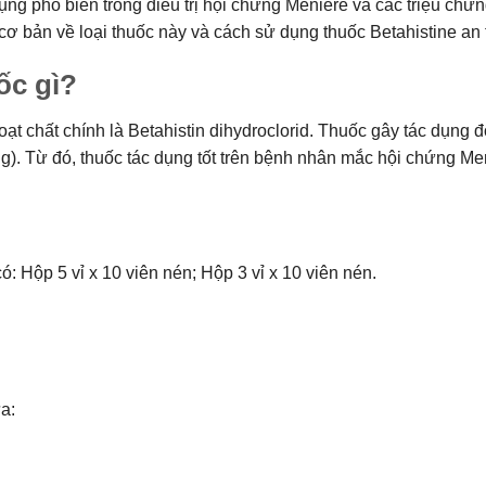
ụng phổ biến trong điều trị hội chứng Meniere và các triệu chứ
ơ bản về loại thuốc này và cách sử dụng thuốc Betahistine an t
ốc gì?
ạt chất chính là Betahistin dihydroclorid. Thuốc gây tác dụng đ
g). Từ đó, thuốc tác dụng tốt trên bệnh nhân mắc hội chứng Meni
ó: Hộp 5 vỉ x 10 viên nén; Hộp 3 vỉ x 10 viên nén.
a: