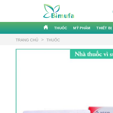
Skip
to
content
THUỐC
MỸ PHẨM
THIẾT BỊ
>
TRANG CHỦ
THUỐC