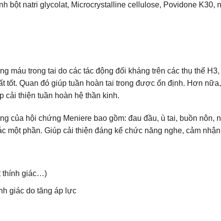
 bột natri glycolat, Microcrystalline cellulose, Povidone K30, 
g máu trong tai do các tác động đối kháng trên các thụ thể H3, 
 tốt. Quan đó giúp tuần hoàn tai trong được ổn định. Hơn nữa, 
p cải thiện tuần hoàn hệ thần kinh.
ng của hội chứng Meniere bao gồm: đau đầu, ù tai, buồn nôn, nô
giác một phần. Giúp cải thiện đáng kể chức năng nghe, cảm nhậ
 thính giác…)
nh giác do tăng áp lực