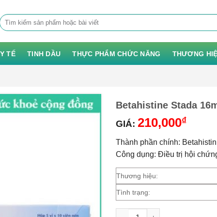
Tìm
kiếm:
 Y TẾ
TINH DẦU
THỰC PHẨM CHỨC NĂNG
THƯƠNG HI
Betahistine Stada 16
210,000
₫
GIÁ:
Thành phần chính: Betahistin
Công dụng: Điều trị hội chứng
Thương hiệu:
Tình trạng: