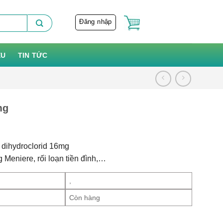
Đăng nhập
ỆU
TIN TỨC
mg
 dihydroclorid 16mg
 Meniere, rối loạn tiền đình,…
,
Còn hàng