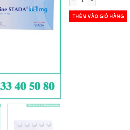
Betahistine Stada 16mg số lư
THÊM VÀO GIỎ HÀNG