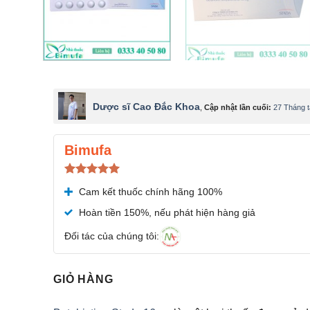
Dược sĩ Cao Đắc Khoa
,
Cập nhật lần cuối:
27 Tháng 
Bimufa
Được xếp
Cam kết thuốc chính hãng 100%
hạng
5.00
5 sao
Hoàn tiền 150%, nếu phát hiện hàng giả
Đối tác của chúng tôi:
GIỎ HÀNG