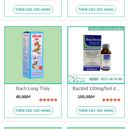
Được xếp
Được xếp
hạng
5.00
hạng
5.00
THÊM VÀO GIỎ HÀNG
THÊM VÀO GIỎ HÀNG
5 sao
5 sao
Bạch Long Thủy
Bactirid 100mg/5ml dry
suspension
40,000
₫
105,000
₫
Được xếp
Được xếp
hạng
5.00
hạng
5.00
THÊM VÀO GIỎ HÀNG
THÊM VÀO GIỎ HÀNG
5 sao
5 sao