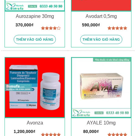
Aurozapine 30mg
Avodart 0,5mg
370,000
₫
590,000
₫
Được
Được xếp
xếp hạng
hạng
5.00
THÊM VÀO GIỎ HÀNG
THÊM VÀO GIỎ HÀNG
4.00
5
5 sao
sao
Avonza
AYALE 10mg
1,200,000
₫
80,000
₫