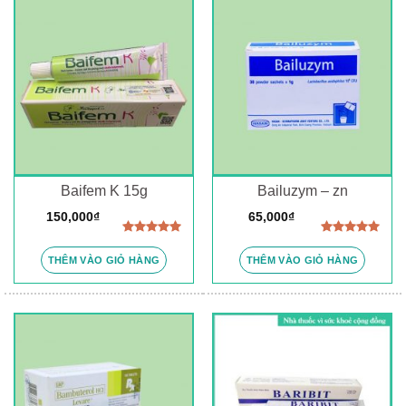
Baifem K 15g
Bailuzym – zn
150,000
₫
65,000
₫
Được xếp
Được xếp
hạng
5.00
hạng
5.00
THÊM VÀO GIỎ HÀNG
THÊM VÀO GIỎ HÀNG
5 sao
5 sao