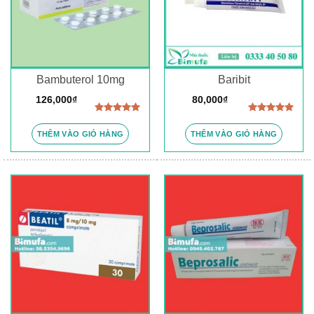
Bambuterol 10mg
Baribit
126,000
₫
80,000
₫
Được xếp
Được xếp
hạng
5.00
hạng
5.00
THÊM VÀO GIỎ HÀNG
THÊM VÀO GIỎ HÀNG
5 sao
5 sao