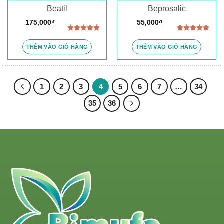
Beatil
Beprosalic
175,000
₫
55,000
₫
Được xếp
Được xếp
hạng
5.00
hạng
5.00
THÊM VÀO GIỎ HÀNG
THÊM VÀO GIỎ HÀNG
5 sao
5 sao
1
2
3
4
5
6
7
…
34
35
36