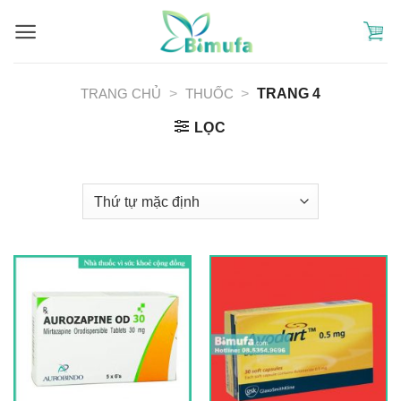
Skip
to
content
TRANG CHỦ
>
THUỐC
>
TRANG 4
LỌC