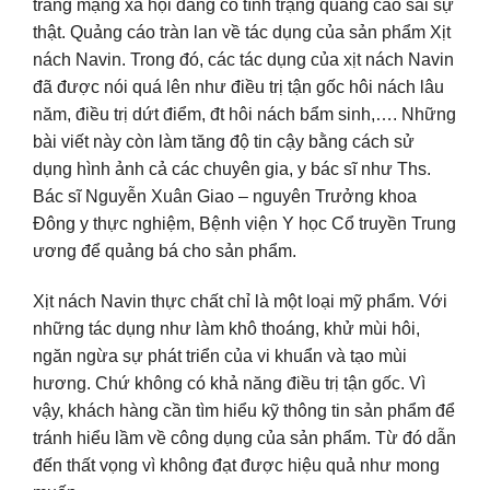
trang mạng xã hội đang có tình trạng quảng cáo sai sự
thật. Quảng cáo tràn lan về tác dụng của sản phẩm Xịt
nách Navin. Trong đó, các tác dụng của xịt nách Navin
đã được nói quá lên như điều trị tận gốc hôi nách lâu
năm, điều trị dứt điểm, đt hôi nách bẩm sinh,…. Những
bài viết này còn làm tăng độ tin cậy bằng cách sử
dụng hình ảnh cả các chuyên gia, y bác sĩ như Ths.
Bác sĩ Nguyễn Xuân Giao – nguyên Trưởng khoa
Đông y thực nghiệm, Bệnh viện Y học Cổ truyền Trung
ương để quảng bá cho sản phẩm.
Xịt nách Navin thực chất chỉ là một loại mỹ phẩm. Với
những tác dụng như làm khô thoáng, khử mùi hôi,
ngăn ngừa sự phát triển của vi khuẩn và tạo mùi
hương. Chứ không có khả năng điều trị tận gốc. Vì
vậy, khách hàng cần tìm hiểu kỹ thông tin sản phẩm để
tránh hiểu lầm về công dụng của sản phẩm. Từ đó dẫn
đến thất vọng vì không đạt được hiệu quả như mong