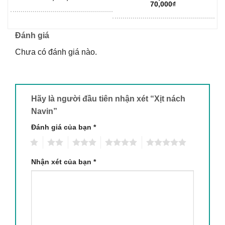
5 sao
5 sao
70,000
₫
Sản
phẩm
này
Đánh giá
có
Chưa có đánh giá nào.
nhiều
biến
thể.
Các
tùy
Hãy là người đầu tiên nhận xét “Xịt nách
chọn
Navin”
có
Đánh giá của bạn
*
thể
được
1
2
3
4
5
chọn
trên
Nhận xét của bạn
*
trang
sản
phẩm