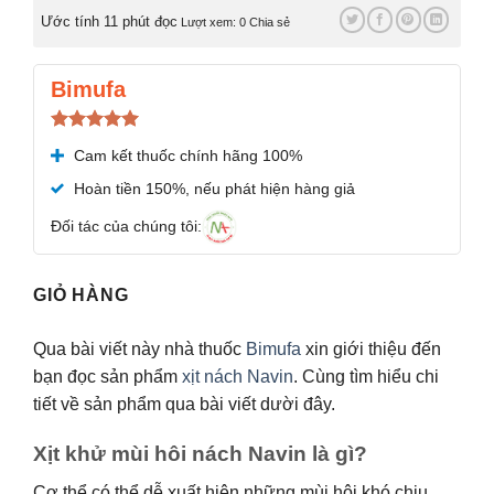
Ước tính 11 phút đọc
Lượt xem: 0
Chia sẻ
Bimufa
Được xếp
Cam kết thuốc chính hãng 100%
hạng
5.00
5 sao
Hoàn tiền 150%, nếu phát hiện hàng giả
Đối tác của chúng tôi:
GIỎ HÀNG
Qua bài viết này nhà thuốc
Bimufa
xin giới thiệu đến
bạn đọc sản phẩm
xịt nách Navin
. Cùng tìm hiểu chi
tiết về sản phẩm qua bài viết dười đây.
Xịt khử mùi hôi nách Navin là gì?
Cơ thể có thể dễ xuất hiện những mùi hôi khó chịu