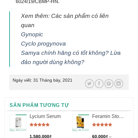
6024/19/CBMP-HN.
Xem thêm: Các sản phẩm có liên
quan
Gynopic
Cyclo progynova
Samya chính hãng có tốt không? Lừa
đảo người dùng không?
Ngày viết:
31 Tháng bảy, 2021
SẢN PHẨM TƯƠNG TỰ
Lycium Serum
Feramin Stop-
Itching fast
Được xếp
Được xếp
hạng
5.00
hạng
5.00
1,580,000
₫
60,000
₫
–