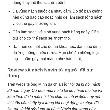
dụng thay thế thuốc chữa bệnh.
Da vùng nách thuộc da nhạy cảm. Do đó bạn không
nên dùng dao cạo hoặc nhíp để làm sạch lông nách
vì có thể gây thương tổn.
Cần làm sạch, vệ sinh vùng nách hàng ngày. Cần
giữ cho cơ thể sạch sẽ, thơm tho.
Bạn nên có một chế độ ăn khoa học, đảm bảo dinh
dưỡng, uống nhiều nước. Hạn chế ăn những loại
thực phẩm gây mùi mạnh như hành, tỏi,…
Review xịt nách Navin từ người đã sử
dụng
Trên website ông Minh đã chia sẻ:
“Tôi đã bị hôi nách
20 năm ngay. Cứ đến mùa hè là tôi đổ nhiều mồ hôi và
kèm theo đó là mùi hôi khó chịu. chính vì điều này mà
tôi luôn cảm thấy tự ti trong khi hoạt động và chọn đồ.
Nhưng từ khi sử dụng xịt nách Navin tình trạng này