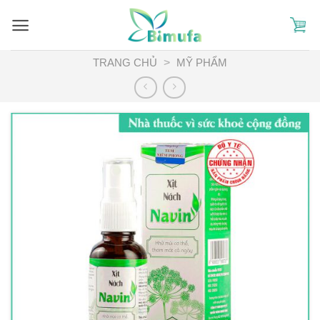
Skip
to
content
TRANG CHỦ
>
MỸ PHẨM