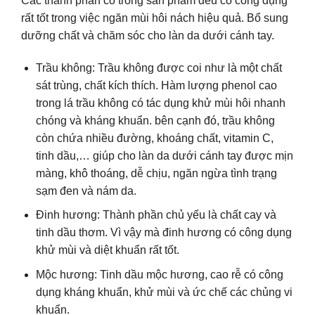
Các thành phần có trong sản phẩm đều có công dụng
rất tốt trong việc ngăn mùi hôi nách hiệu quả. Bổ sung
dưỡng chất và chăm sóc cho làn da dưới cánh tay.
Trầu không: Trầu không được coi như là một chất
sát trùng, chất kích thích. Hàm lượng phenol cao
trong lá trầu không có tác dụng khử mùi hôi nhanh
chóng và kháng khuẩn. bên cạnh đó, trầu không
còn chứa nhiều đường, khoáng chất, vitamin C,
tinh dầu,… giúp cho làn da dưới cánh tay được mịn
màng, khô thoáng, dễ chịu, ngăn ngừa tình trạng
sạm đen và nám da.
Đinh hương: Thành phần chủ yếu là chất cay và
tinh dầu thơm. Vì vậy mà đinh hương có công dụng
khử mùi và diệt khuẩn rất tốt.
Mộc hương: Tinh dầu mộc hương, cao rễ có công
dụng kháng khuẩn, khử mùi và ức chế các chủng vi
khuẩn.