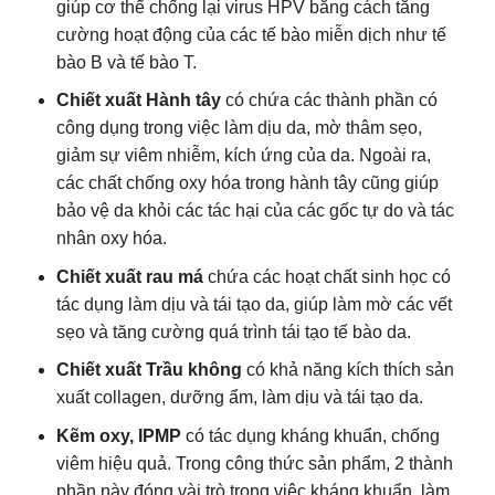
giúp cơ thể chống lại virus HPV bằng cách tăng
cường hoạt động của các tế bào miễn dịch như tế
bào B và tế bào T.
Chiết xuất Hành tây
có chứa các thành phần có
công dụng trong việc làm dịu da, mờ thâm sẹo,
giảm sự viêm nhiễm, kích ứng của da. Ngoài ra,
các chất chống oxy hóa trong hành tây cũng giúp
bảo vệ da khỏi các tác hại của các gốc tự do và tác
nhân oxy hóa.
Chiết xuất rau má
chứa các hoạt chất sinh học có
tác dụng làm dịu và tái tạo da, giúp làm mờ các vết
sẹo và tăng cường quá trình tái tạo tế bào da.
Chiết xuất Trầu không
có khả năng kích thích sản
xuất collagen, dưỡng ẩm, làm dịu và tái tạo da.
Kẽm oxy, IPMP
có tác dụng kháng khuẩn, chống
viêm hiệu quả. Trong công thức sản phẩm, 2 thành
phần này đóng vài trò trong việc kháng khuẩn, làm