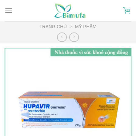
Skip
to
content
TRANG CHỦ
>
MỸ PHẨM