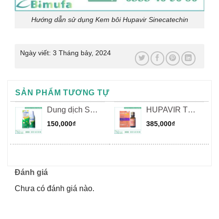
Hướng dẫn sử dụng Kem bôi Hupavir Sinecatechin
Ngày viết:
3 Tháng bảy, 2024
SẢN PHẨM TƯƠNG TỰ
Dung dịch Súc
HUPAVIR TCA
họng – Súc
80
150,000
₫
385,000
₫
miệng Hupavir
Sinecatechin
Đánh giá
Chưa có đánh giá nào.