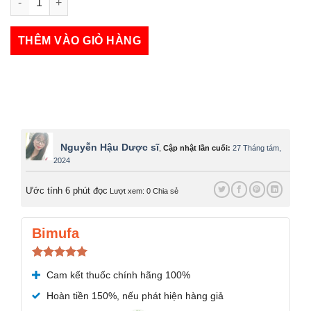
Kem bôi Hupavir Sinecatechin số lượng
THÊM VÀO GIỎ HÀNG
Nguyễn Hậu Dược sĩ
,
Cập nhật lần cuối:
27 Tháng tám,
2024
Ước tính 6 phút đọc
Lượt xem: 0
Chia sẻ
Bimufa
Được xếp
Cam kết thuốc chính hãng 100%
hạng
5.00
5 sao
Hoàn tiền 150%, nếu phát hiện hàng giả