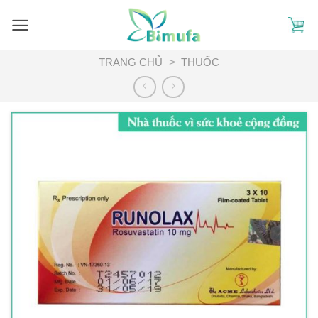
Skip
to
content
TRANG CHỦ
>
THUỐC