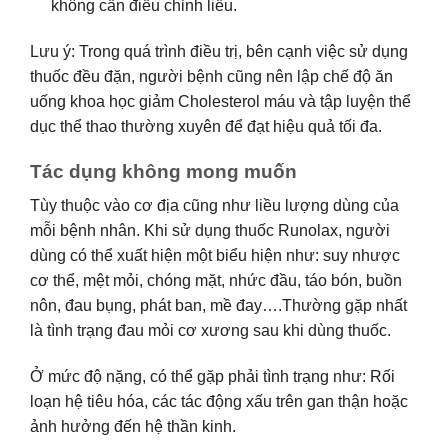
không cần điều chỉnh liều.
Lưu ý: Trong quá trình điều trị, bên cạnh việc sử dụng
thuốc đều đặn, người bệnh cũng nên lập chế độ ăn
uống khoa học giảm Cholesterol máu và tập luyện thể
dục thể thao thường xuyên để đạt hiệu quả tối đa.
Tác dụng không mong muốn
Tùy thuộc vào cơ địa cũng như liều lượng dùng của
mỗi bệnh nhân. Khi sử dụng thuốc Runolax, người
dùng có thể xuất hiện một biểu hiện như: suy nhược
cơ thể, mệt mỏi, chóng mặt, nhức đầu, táo bón, buồn
nôn, đau bụng, phát ban, mề đay….Thường gặp nhất
là tình trạng đau mỏi cơ xương sau khi dùng thuốc.
Ở mức độ nặng, có thể gặp phải tình trạng như: Rối
loạn hệ tiêu hóa, các tác động xấu trên gan thận hoặc
ảnh hưởng đến hệ thần kinh.