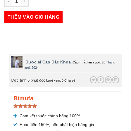
Runolax số lượng
THÊM VÀO GIỎ HÀNG
Dược sĩ Cao Đắc Khoa
,
Cập nhật lần cuối:
26 Tháng
mười, 2024
Ước tính 6 phút đọc
Lượt xem: 0
Chia sẻ
Bimufa
Được xếp
Cam kết thuốc chính hãng 100%
hạng
5.00
5 sao
Hoàn tiền 150%, nếu phát hiện hàng giả