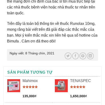
thể mang đơn chỉ định của bác sĩ tới mua trực tiếp tại
các nhà thuốc bệnh viện hoặc nhà thuốc tư nhân trên
toàn quốc.
Trên đây là toàn bộ thông tin về thuốc Runolax 10mg,
mong rằng bài viết trên đã giải đáp các thắc mắc của
bạn. Mọi ý kiến thắc mắc xin liên hệ qua số hotline của
Bimufa . Cảm ơn đã theo dõi!
Ngày viết:
8 Tháng chín, 2021
SẢN PHẨM TƯƠNG TỰ
Mahimox
TENASPEC
Được xếp
Được xếp
hạng
5.00
hạng
5.00
135,000
₫
1,650,000
₫
5 sao
5 sao