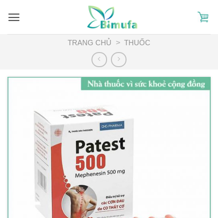
Skip
to
content
TRANG CHỦ
>
THUỐC