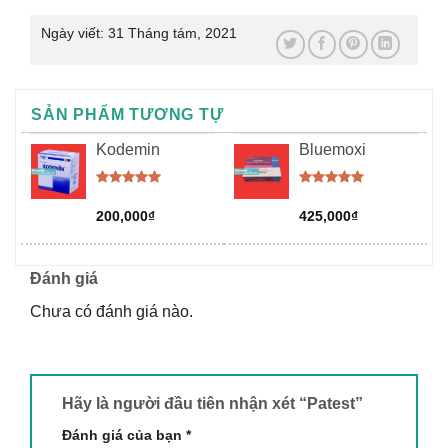
Ngày viết:
31 Tháng tám, 2021
SẢN PHẨM TƯƠNG TỰ
Kodemin
Bluemoxi
Được xếp
Được xếp
hạng
5.00
hạng
5.00
200,000
₫
425,000
₫
5 sao
5 sao
Đánh giá
Chưa có đánh giá nào.
Hãy là người đầu tiên nhận xét “Patest”
Đánh giá của bạn
*