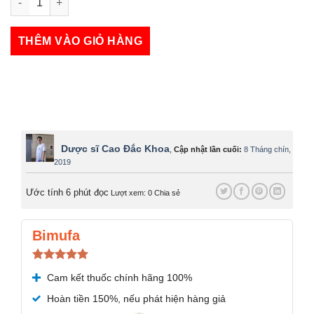
Menison 4mg số lượng
THÊM VÀO GIỎ HÀNG
Dược sĩ Cao Đắc Khoa
,
Cập nhật lần cuối:
8 Tháng chín,
2019
Ước tính 6 phút đọc
Lượt xem: 0
Chia sẻ
Bimufa
Được xếp
Cam kết thuốc chính hãng 100%
hạng
5.00
5 sao
Hoàn tiền 150%, nếu phát hiện hàng giả