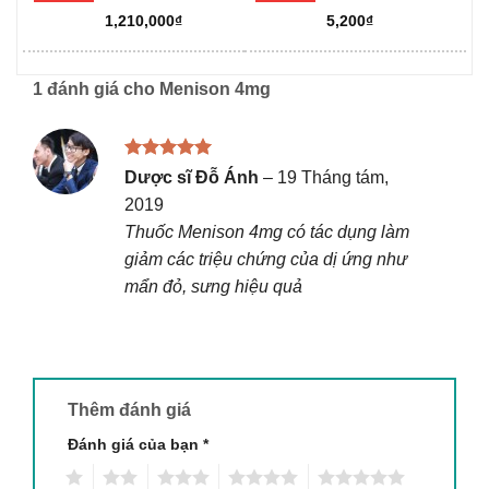
hạng
5.00
hạng
5.00
1,210,000
₫
5,200
₫
5 sao
5 sao
1 đánh giá cho
Menison 4mg
Được xếp
Dược sĩ Đỗ Ánh
–
19 Tháng tám,
hạng
5
5
2019
sao
Thuốc Menison 4mg có tác dụng làm
giảm các triệu chứng của dị ứng như
mẩn đỏ, sưng hiệu quả
Thêm đánh giá
Đánh giá của bạn
*
1
2
3
4
5