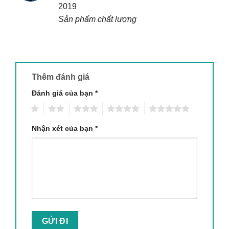
2019
sao
Sản phẩm chất lượng
Thêm đánh giá
Đánh giá của bạn
*
1
2
3
4
5
Nhận xét của bạn
*