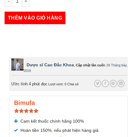
Lorabay số lượng
THÊM VÀO GIỎ HÀNG
Dược sĩ Cao Đắc Khoa
,
Cập nhật lần cuối:
26 Tháng bảy,
2019
Ước tính 4 phút đọc
Lượt xem: 0
Chia sẻ
Bimufa
Được xếp
Cam kết thuốc chính hãng 100%
hạng
5.00
5 sao
Hoàn tiền 150%, nếu phát hiện hàng giả