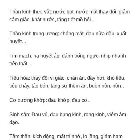
Thần kinh thực vật: nước bọt, nước mắt thay đổi, giảm
cảm giác, khát nước, tăng tiết mồ hôi…
Thần kinh trung ương: chóng mặt, đau nửa đầu, xuất
huyết…
Tim mạch: hạ huyết áp, đánh trống ngực, nhịp nhanh
trên thất…
Tiêu hóa: thay đổi vị giác, chán ăn, đầy hơi, khó tiêu,
tiêu chảy, táo bón, tăng sự thèm ăn, buồn nôn, nôn…
Cơ xương khớp: đau khớp, đau cơ.
Sinh sản: Đau vú, đau bụng kinh, rong kinh, viêm âm
đạo.
Tâm thần: kích động, mất trí nhớ, lo lắng, giảm ham