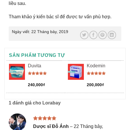
liều sau.
Tham khảo ý kiến bác sĩ để được tư vấn phù hợp.
Ngày viết:
22 Tháng bảy, 2019
SẢN PHẨM TƯƠNG TỰ
Duvita
Kodemin
Được xếp
Được xếp
hạng
5.00
hạng
5.00
240,000
₫
200,000
₫
5 sao
5 sao
1 đánh giá cho
Lorabay
Được xếp
Dược sĩ Đỗ Ánh
–
22 Tháng bảy,
hạng
5
5