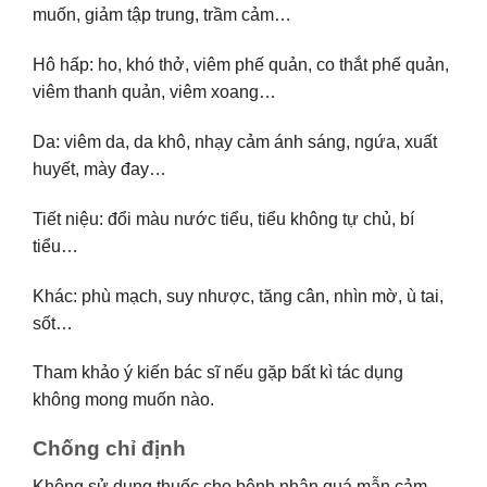
muốn, giảm tập trung, trầm cảm…
Hô hấp: ho, khó thở, viêm phế quản, co thắt phế quản,
viêm thanh quản, viêm xoang…
Da: viêm da, da khô, nhạy cảm ánh sáng, ngứa, xuất
huyết, mày đay…
Tiết niệu: đổi màu nước tiểu, tiểu không tự chủ, bí
tiểu…
Khác: phù mạch, suy nhược, tăng cân, nhìn mờ, ù tai,
sốt…
Tham khảo ý kiến bác sĩ nếu gặp bất kì tác dụng
không mong muốn nào.
Chống chỉ định
Không sử dụng thuốc cho bệnh nhân quá mẫn cảm