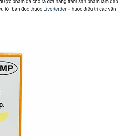
ất dược phẩm đã cho ra đời hàng trăm sản phẩm làm đẹp
iệu tới bạn đọc thuốc
Liverterder
–
huốc điều trị các vấn