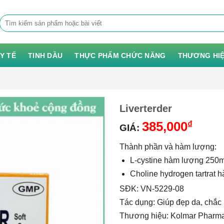
Tìm
kiếm:
 Y TẾ
TINH DẦU
THỰC PHẨM CHỨC NĂNG
THƯƠNG HI
Liverterder
385,000
₫
GIÁ:
Thành phần và hàm lượng:
L-cystine hàm lượng 250
Choline hydrogen tartrat 
SĐK:
VN-5229-08
Tác dụng: G
iúp đẹp da, chắc
Thương hiệu:
Kolmar Pharma