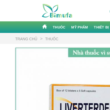
Skip
to
content
THUỐC
MỸ PHẨM
THIẾT BỊ
>
TRANG CHỦ
THUỐC