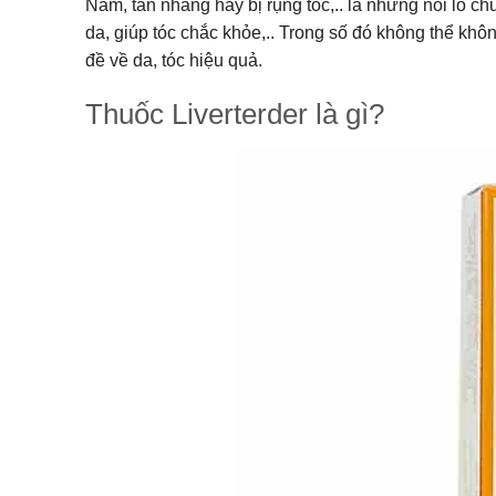
Nám, tàn nhang hay bị rụng tóc,.. là những nỗi lo
da, giúp tóc chắc khỏe,.. Trong số đó không thể khô
đề về da, tóc hiệu quả.
Thuốc Liverterder là gì?