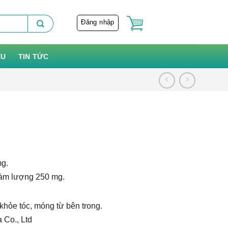
Đăng nhập
ỆU
TIN TỨC
mg.
hàm lượng 250 mg.
 khỏe tóc, móng từ bên trong.
 Co., Ltd