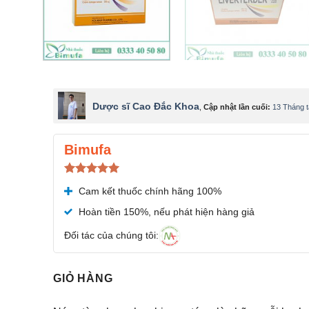
Dược sĩ Cao Đắc Khoa
,
Cập nhật lần cuối:
13 Tháng 
Bimufa
Được xếp
Cam kết thuốc chính hãng 100%
hạng
5.00
5 sao
Hoàn tiền 150%, nếu phát hiện hàng giả
Đối tác của chúng tôi:
GIỎ HÀNG