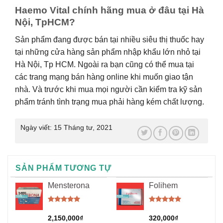
Haemo Vital chính hãng mua ở đâu tại Hà
Nội, TpHCM?
Sản phẩm đang được bán tại nhiều siêu thị thuốc hay
tại những cửa hàng sản phẩm nhập khẩu lớn nhỏ tại
Hà Nội, Tp HCM. Ngoài ra bạn cũng có thể mua tại
các trang mạng bán hàng online khi muốn giao tận
nhà. Và trước khi mua mọi người cần kiểm tra kỹ sản
phẩm tránh tình trạng mua phải hàng kém chất lượng.
Ngày viết:
15 Tháng tư, 2021
SẢN PHẨM TƯƠNG TỰ
Mensterona
Folihem
Được xếp
Được xếp
hạng
5.00
hạng
5.00
2,150,000
₫
320,000
₫
5 sao
5 sao