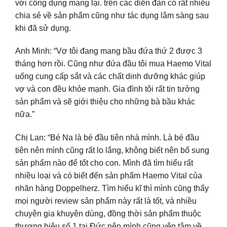
với công dụng mang lại. trên các diễn đàn có rất nhiều
chia sẻ về sản phẩm cũng như tác dụng lâm sàng sau
khi đã sử dụng.
Anh Minh: “Vợ tôi đang mang bầu đứa thứ 2 được 3
tháng hơn rồi. Cũng như đứa đầu tôi mua Haemo Vital
uống cung cấp sắt và các chất dinh dưỡng khác giúp
vợ và con đều khỏe mạnh. Gia đình tôi rất tin tưởng
sản phẩm và sẽ giới thiệu cho những bà bầu khác
nữa.”
Chị Lan: “Bé Na là bé đầu tiên nhà mình. Là bé đầu
tiên nên mình cũng rất lo lắng, không biết nên bổ sung
sản phẩm nào để tốt cho con. Mình đã tìm hiểu rất
nhiều loại và có biết đến sản phẩm Haemo Vital của
nhãn hàng Doppelherz. Tìm hiểu kĩ thì mình cũng thấy
mọi người review sản phẩm này rất là tốt, và nhiều
chuyên gia khuyên dùng, đồng thời sản phẩm thuộc
thương hiệu số 1 tại Đức nên mình cũng yên tâm về