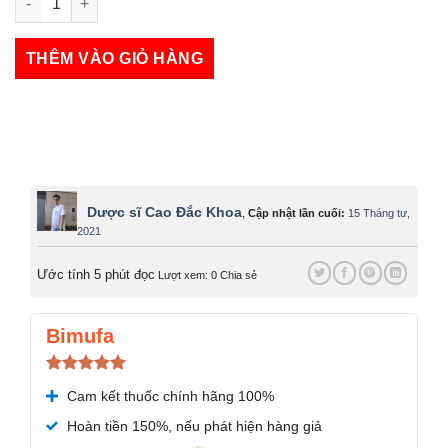
Haemo Vital số lượng
THÊM VÀO GIỎ HÀNG
Dược sĩ Cao Đắc Khoa
,
Cập nhật lần cuối:
15 Tháng tư,
2021
Ước tính 5 phút đọc
Lượt xem: 0
Chia sẻ
Bimufa
Được xếp
Cam kết thuốc chính hãng 100%
hạng
5.00
5 sao
Hoàn tiền 150%, nếu phát hiện hàng giả