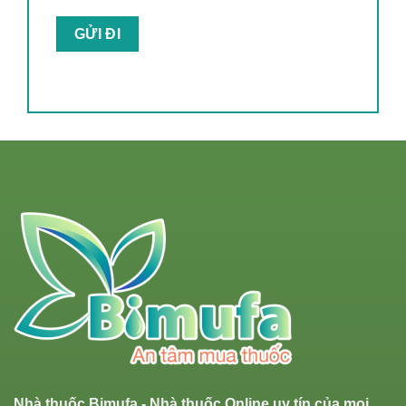
Nhà thuốc Bimufa - Nhà thuốc Online uy tín của mọi