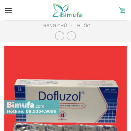
Skip
to
content
TRANG CHỦ
>
THUỐC