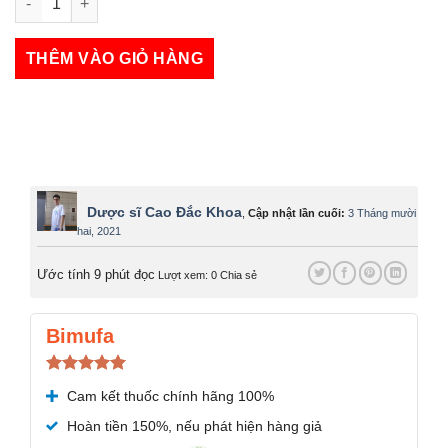
Dofluzol 5mg số lượng
THÊM VÀO GIỎ HÀNG
Dược sĩ Cao Đắc Khoa
,
Cập nhật lần cuối:
3 Tháng mười
hai, 2021
Ước tính 9 phút đọc
Lượt xem: 0
Chia sẻ
Bimufa
Được xếp
Cam kết thuốc chính hãng 100%
hạng
5.00
5 sao
Hoàn tiền 150%, nếu phát hiện hàng giả