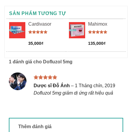
SẢN PHẨM TƯƠNG TỰ
Cardivasor
Mahimox
Được xếp
Được xếp
hạng
5.00
hạng
5.00
35,000
₫
135,000
₫
5 sao
5 sao
1 đánh giá cho
Dofluzol 5mg
Được xếp
Dược sĩ Đỗ Ánh
–
1 Tháng chín, 2019
hạng
5
5
Dofluzol 5mg giảm dị ứng rất hiệu quả
sao
Thêm đánh giá