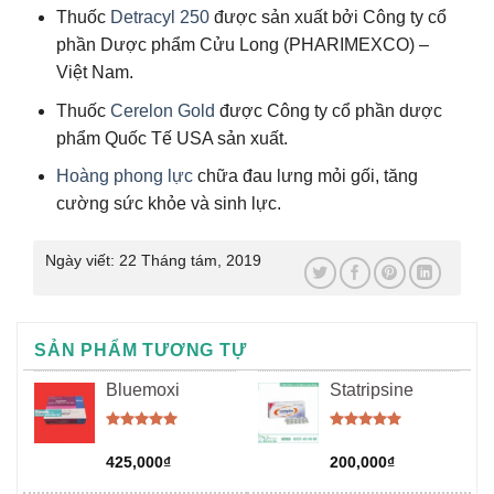
Thuốc
Detracyl 250
được sản xuất bởi Công ty cổ
phần Dược phẩm Cửu Long (PHARIMEXCO) –
Việt Nam.
Thuốc
Cerelon Gold
được Công ty cổ phần dược
phẩm Quốc Tế USA sản xuất.
Hoàng phong lực
chữa đau lưng mỏi gối, tăng
cường sức khỏe và sinh lực.
Ngày viết:
22 Tháng tám, 2019
SẢN PHẨM TƯƠNG TỰ
Bluemoxi
Statripsine
Được xếp
Được xếp
hạng
5.00
hạng
5.00
425,000
₫
200,000
₫
5 sao
5 sao