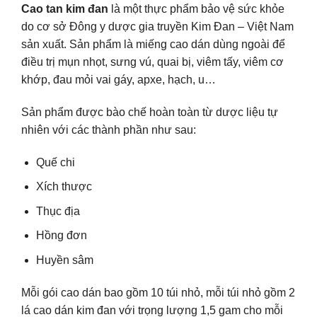
Cao tan kim đan
là một thực phẩm bảo vệ sức khỏe
do cơ sở Đông y dược gia truyền Kim Đan – Việt Nam
sản xuất. Sản phẩm là miếng cao dán dùng ngoài để
điều trị mụn nhọt, sưng vú, quai bị, viêm tấy, viêm cơ
khớp, đau mỏi vai gáy, apxe, hạch, u…
Sản phẩm được bào chế hoàn toàn từ dược liệu tự
nhiên với các thành phần như sau:
Quế chi
Xích thược
Thục địa
Hồng đơn
Huyền sâm
Mỗi gói cao dán bao gồm 10 túi nhỏ, mỗi túi nhỏ gồm 2
lá cao dán kim đan với trọng lượng 1,5 gam cho mỗi