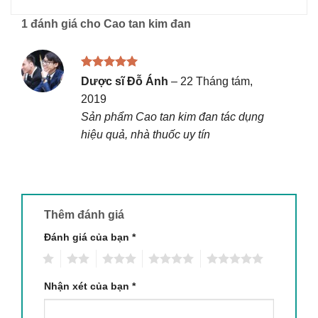
1 đánh giá cho
Cao tan kim đan
Được xếp
Dược sĩ Đỗ Ánh
–
22 Tháng tám,
hạng
5
5
2019
sao
Sản phẩm Cao tan kim đan tác dụng
hiệu quả, nhà thuốc uy tín
Thêm đánh giá
Đánh giá của bạn
*
1
2
3
4
5
Nhận xét của bạn
*