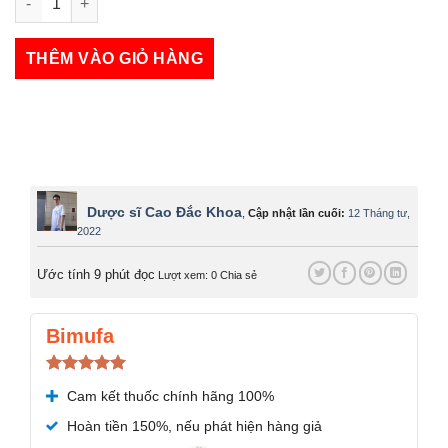
Cao tan kim đan số lượng
THÊM VÀO GIỎ HÀNG
Dược sĩ Cao Đắc Khoa
,
Cập nhật lần cuối:
12 Tháng tư,
2022
Ước tính 9 phút đọc
Lượt xem: 0
Chia sẻ
Bimufa
Được xếp
Cam kết thuốc chính hãng 100%
hạng
5.00
5 sao
Hoàn tiền 150%, nếu phát hiện hàng giả