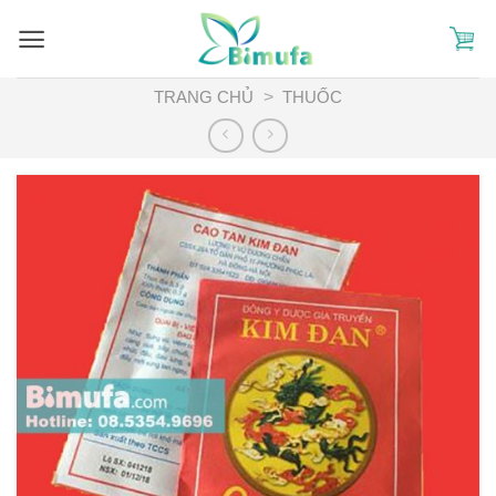
Skip
to
content
TRANG CHỦ
>
THUỐC