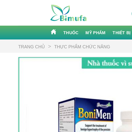
Skip
to
content
THUỐC
MỸ PHẨM
THIẾT BỊ
>
TRANG CHỦ
THỰC PHẨM CHỨC NĂNG