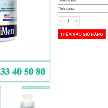
Thương hiệu:
Tình trạng:
Bonimen số lượng
THÊM VÀO GIỎ HÀNG