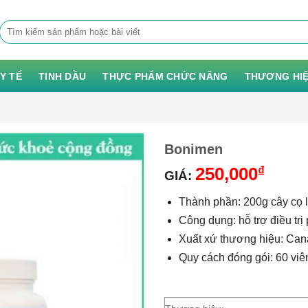
Tìm
kiếm:
 Y TẾ
TINH DẦU
THỰC PHẨM CHỨC NĂNG
THƯƠNG HI
Bonimen
250,000
₫
GIÁ:
Thành phần: 200g cây cọ lù
Công dụng: hỗ trợ điều trị p
Xuất xứ thương hiệu: Ca
Quy cách đóng gói: 60 viê