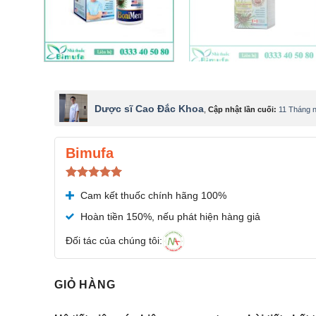
Dược sĩ Cao Đắc Khoa
,
Cập nhật lần cuối:
11 Tháng 
Bimufa
Được xếp
Cam kết thuốc chính hãng 100%
hạng
5.00
5 sao
Hoàn tiền 150%, nếu phát hiện hàng giả
Đối tác của chúng tôi:
GIỎ HÀNG