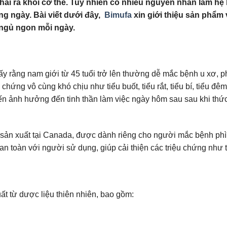
 thải ra khỏi cơ thể. Tuy nhiên có nhiều nguyên nhân làm hệ
g ngày. Bài viết dưới đây,
Bimufa
xin giới thiệu sản phẩm v
c ngủ ngon mỗi ngày.
 rằng nam giới từ 45 tuổi trở lên thường dễ mắc bệnh u xơ, ph
chứng vô cùng khó chịu như tiểu buốt, tiểu rắt, tiểu bí, tiểu đ
ến ảnh hưởng đến tinh thần làm việc ngày hôm sau sau khi thứ
n xuất tại Canada, được dành riêng cho người mắc bệnh phì đại
an toàn với người sử dụng, giúp cải thiện các triệu chứng như ti
t từ dược liệu thiên nhiên, bao gồm: