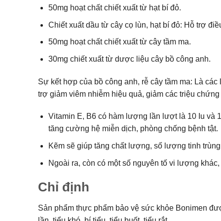
50mg hoạt chất chiết xuất từ hạt bí đỏ.
Chiết xuất dầu từ cây cọ lùn, hạt bí đỏ: Hỗ trợ đi
50mg hoạt chất chiết xuất từ cây tầm ma.
30mg chiết xuất từ dược liệu cây bồ công anh.
Sự kết hợp của bồ công anh, rễ cây tầm ma: Là các l
trợ giảm viêm nhiễm hiệu quả, giảm các triệu chứng nh
Vitamin E, B6 có hàm lượng lần lượt là 10 Iu và 
tăng cường hệ miễn dịch, phòng chống bệnh tật.
Kẽm sẽ giúp tăng chất lượng, số lượng tinh trùn
Ngoài ra, còn có một số nguyên tố vi lượng khác,
Chỉ định
Sản phẩm thực phẩm bảo vệ sức khỏe Bonimen được sử
lần, tiểu khó, bí tiểu, tiểu buốt, tiểu rắt.