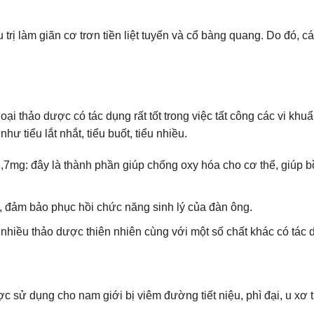
ều trị làm giãn cơ trơn tiền liệt tuyến và cổ bàng quang. Do đó, c
oại thảo dược có tác dụng rất tốt trong việc tất công các vi k
ư tiểu lắt nhắt, tiểu buốt, tiểu nhiều.
1,7mg: đây là thành phần giúp chống oxy hóa cho cơ thể, giúp 
g, đảm bảo phục hồi chức năng sinh lý của đàn ông.
 nhiều thảo dược thiên nhiên cùng với một số chất khác có tác 
 dụng cho nam giới bị viêm đường tiết niệu, phì đại, u xơ tuy