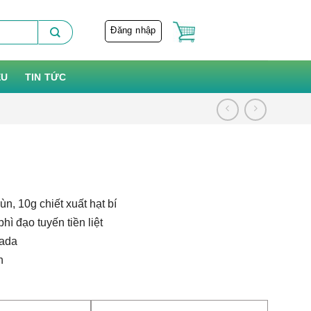
Đăng nhập
ỆU
TIN TỨC
n, 10g chiết xuất hạt bí
hì đạo tuyến tiền liệt
nada
n