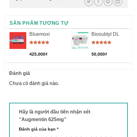
SẢN PHẨM TƯƠNG TỰ
Bluemoxi
Biosubtyl DL
Được xếp
Được xếp
hạng
5.00
hạng
5.00
425,000
₫
50,000
₫
5 sao
5 sao
Đánh giá
Chưa có đánh giá nào.
Hãy là người đầu tiên nhận xét
“Augmentin 625mg”
Đánh giá của bạn
*