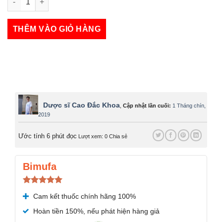
3B-MEDI số lượng
THÊM VÀO GIỎ HÀNG
Dược sĩ Cao Đắc Khoa
,
Cập nhật lần cuối:
1 Tháng chín,
2019
Ước tính 6 phút đọc
Lượt xem: 0
Chia sẻ
Bimufa
Được xếp
Cam kết thuốc chính hãng 100%
hạng
5.00
5 sao
Hoàn tiền 150%, nếu phát hiện hàng giả