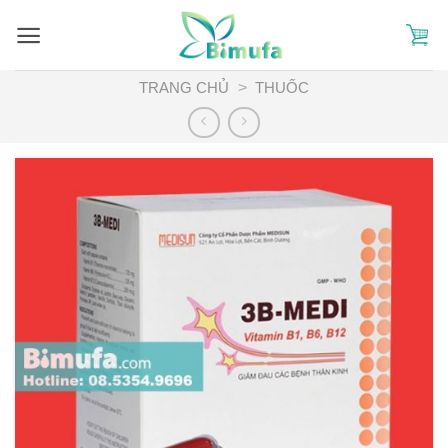
Skip
to
content
TRANG CHỦ
>
THUỐC