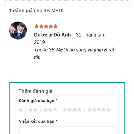
1 đánh giá cho
3B-MEDI
Được xếp
Dược sĩ Đỗ Ánh
–
31 Tháng tám,
hạng
5
5
2019
sao
Thuốc 3B-MEDI bổ sung vitamin B rất
tốt.
Thêm đánh giá
Đánh giá của bạn
*
1
2
3
4
5
Nhận xét của bạn
*