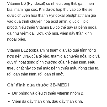
Vitamin B6 (Pyridoxal) có nhiều trong thịt, gan, men
bia, mầm ngũ cốc. Khi được hấp thu vào cơ thể sẽ
được chuyển hóa thành Pyridoxal photphat tham gia
vào quá trình chuyển hóa acid amin, glucid, lipid,
protid. Nếu thiếu Vitamin B6 có thể gây ra bệnh ngoài
da như viêm da, lưỡi, khô môi, viêm dây thần kinh
ngoại biên.
Vitamin B12 (cobalamin) tham gia vào quá trình tổng
hợp nên DNA của tế bào, tham gia chuyển hóa lipid và
duy trì hoạt động bình thường của hệ thần kinh. Nếu
thiếu chất này có thể mắc bệnh thiếu máu hồng cầu to,
rối loạn thần kinh, rối loạn trí nhớ.
Chỉ định của thuốc 3B-MEDI
Dự phòng và điều trị thiếu vitamin nhóm B.
Viêm đa dây thần kinh, đau dây thần kinh.