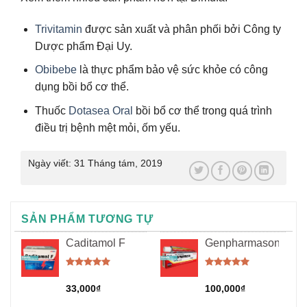
Trivitamin
được sản xuất và phân phối bởi Công ty
Dược phẩm Đại Uy.
Obibebe
là thực phẩm bảo vệ sức khỏe có công
dụng bồi bổ cơ thể.
Thuốc
Dotasea Oral
bồi bổ cơ thể trong quá trình
điều trị bệnh mệt mỏi, ốm yếu.
Ngày viết:
31 Tháng tám, 2019
SẢN PHẨM TƯƠNG TỰ
Caditamol F
Genpharmason
Được xếp
Được xếp
hạng
5.00
hạng
5.00
33,000
₫
100,000
₫
5 sao
5 sao