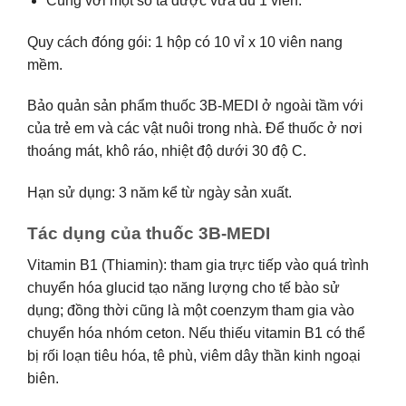
Cùng với một số tá dược vừa đủ 1 viên.
Quy cách đóng gói: 1 hộp có 10 vỉ x 10 viên nang
mềm.
Bảo quản sản phẩm thuốc 3B-MEDI ở ngoài tầm với
của trẻ em và các vật nuôi trong nhà. Để thuốc ở nơi
thoáng mát, khô ráo, nhiệt độ dưới 30 độ C.
Hạn sử dụng: 3 năm kể từ ngày sản xuất.
Tác dụng của thuốc 3B-MEDI
Vitamin B1 (Thiamin): tham gia trực tiếp vào quá trình
chuyển hóa glucid tạo năng lượng cho tế bào sử
dụng; đồng thời cũng là một coenzym tham gia vào
chuyển hóa nhóm ceton. Nếu thiếu vitamin B1 có thể
bị rối loạn tiêu hóa, tê phù, viêm dây thần kinh ngoại
biên.