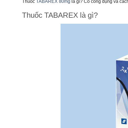
Thuốc
TABAREX
80mg
là gì? Có công dụng và cách
Thuốc
TABAREX
là gì?