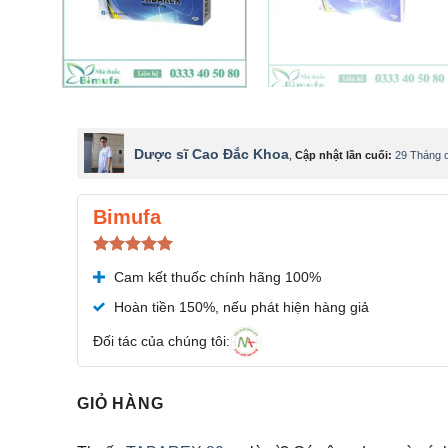
Dược sĩ Cao Đắc Khoa
,
Cập nhật lần cuối:
29 Tháng c
Bimufa
Được xếp
Cam kết thuốc chính hãng 100%
hạng
5.00
5 sao
Hoàn tiền 150%, nếu phát hiện hàng giả
Đối tác của chúng tôi:
GIỎ HÀNG