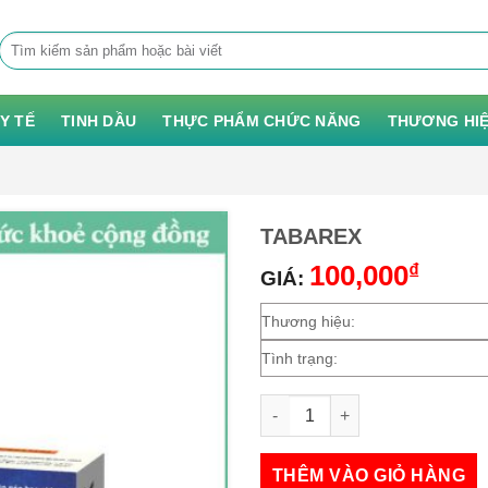
Tìm
kiếm:
 Y TẾ
TINH DẦU
THỰC PHẨM CHỨC NĂNG
THƯƠNG HI
TABAREX
100,000
₫
GIÁ:
Thương hiệu:
Tình trạng:
TABAREX số lượng
THÊM VÀO GIỎ HÀNG