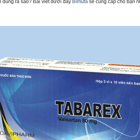
 dùng ra sao? Bài viết dưới đây
Bimufa
sẽ cung cấp cho bạn nh