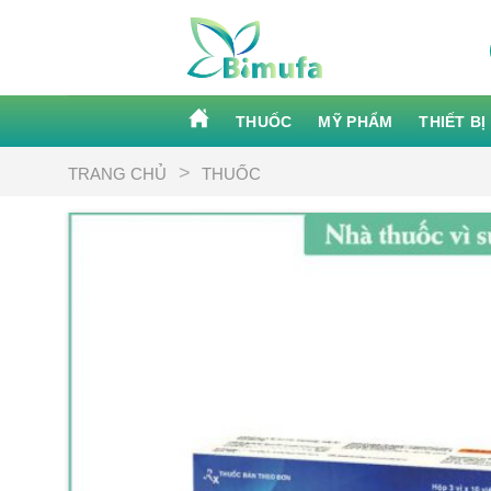
Skip
to
content
THUỐC
MỸ PHẨM
THIẾT BỊ
>
TRANG CHỦ
THUỐC