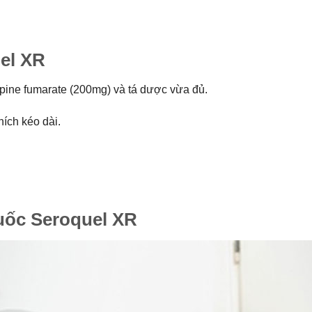
el XR
pine fumarate (200mg) và tá dược vừa đủ.
ích kéo dài.
uốc Seroquel XR