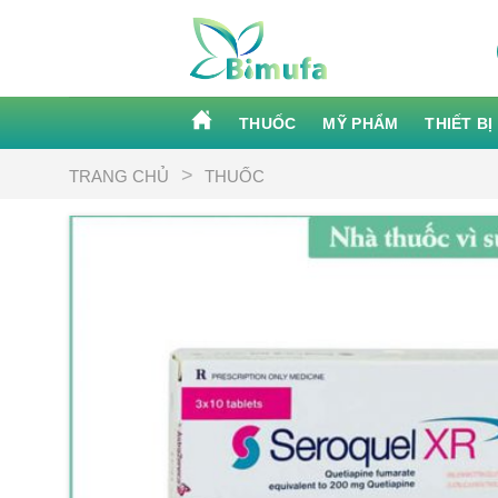
Skip
to
content
THUỐC
MỸ PHẨM
THIẾT BỊ
>
TRANG CHỦ
THUỐC