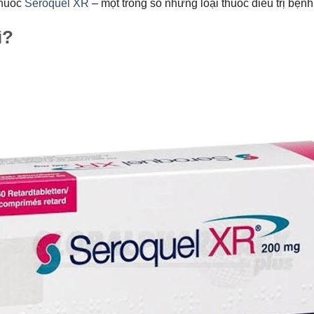
thuốc
Seroquel XR
– một trong số những loại thuốc điều trị bệnh
ì?