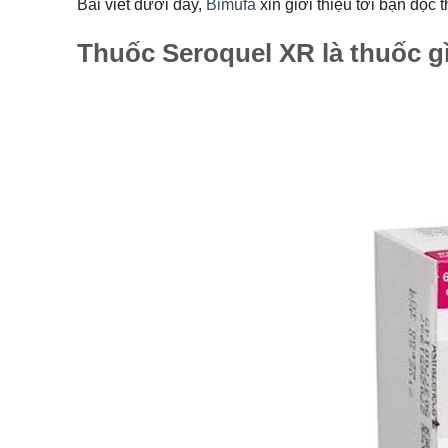
Bài viết dưới đây,
Bimufa
xin giới thiệu tới bạn đọc 
Thuốc Seroquel XR là thuốc g