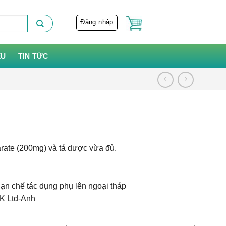
Đăng nhập
ỆU
TIN TỨC
rate (200mg) và tá dược vừa đủ.
ạn chế tác dụng phụ lên ngoại tháp
K Ltd-Anh