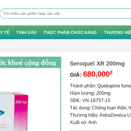
Tìm
kiếm:
 Y TẾ
TINH DẦU
THỰC PHẨM CHỨC NĂNG
THƯƠNG HI
Seroquel XR 200mg
680,000
₫
GIÁ:
Thành phần: Quetiapine fuma
Hàm lượng: 200mg
SĐK: VN-18757-15
Tác dụng: Chống loạn thần, h
Thương hiệu: AstraZeneca U
Xuất xứ: Anh