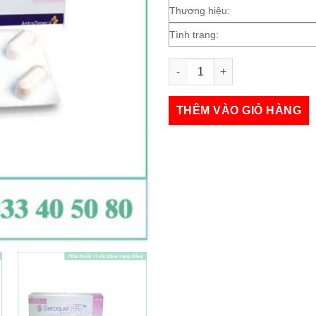
Thương hiệu:
Tình trạng:
Seroquel XR 200mg số lượng
THÊM VÀO GIỎ HÀNG