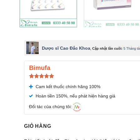
Dược sĩ Cao Đắc Khoa
,
Cập nhật lần cuối:
5 Tháng t
Bimufa
Được xếp
Cam kết thuốc chính hãng 100%
hạng
5.00
5 sao
Hoàn tiền 150%, nếu phát hiện hàng giả
Đối tác của chúng tôi:
GIỎ HÀNG