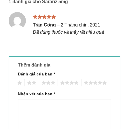
1 đánh giá cho
Sarariz 5mg
Được xếp
Trần Công
–
2 Tháng chín, 2021
hạng
5
5
Đã dùng thuốc và thấy rất hiệu quả
sao
Thêm đánh giá
Đánh giá của bạn
*
1
2
3
4
5
Nhận xét của bạn
*