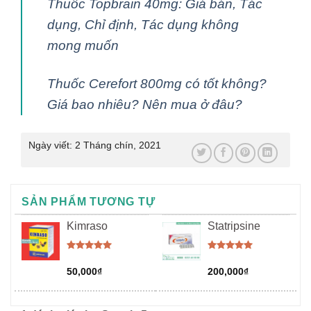
Thuốc Topbrain 40mg: Giá bán, Tác
dụng, Chỉ định, Tác dụng không
mong muốn
Thuốc Cerefort 800mg có tốt không?
Giá bao nhiêu? Nên mua ở đâu?
Ngày viết:
2 Tháng chín, 2021
SẢN PHẨM TƯƠNG TỰ
Kimraso
Statripsine
Được xếp
Được xếp
hạng
5.00
hạng
5.00
50,000
₫
200,000
₫
5 sao
5 sao