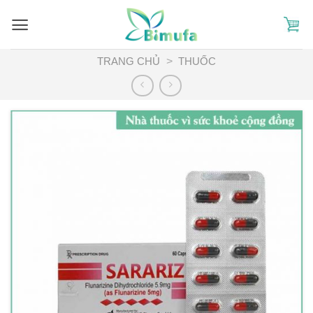
Skip
to
content
TRANG CHỦ
>
THUỐC