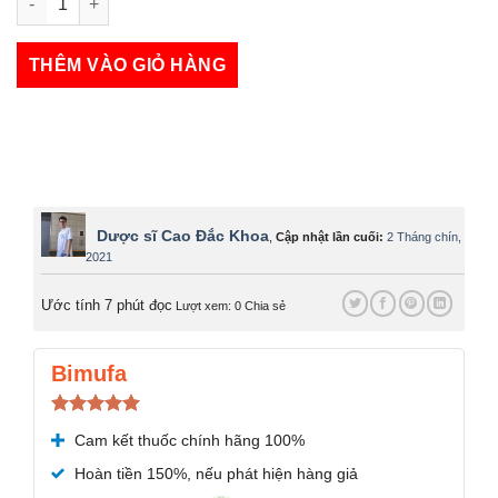
Sarariz 5mg số lượng
THÊM VÀO GIỎ HÀNG
Dược sĩ Cao Đắc Khoa
,
Cập nhật lần cuối:
2 Tháng chín,
2021
Ước tính 7 phút đọc
Lượt xem: 0
Chia sẻ
Bimufa
Được xếp
Cam kết thuốc chính hãng 100%
hạng
5.00
5 sao
Hoàn tiền 150%, nếu phát hiện hàng giả