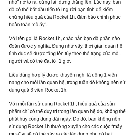
nhỏ” nở to ra, cứng lại, dựng thẳng lên. Lúc này, bạn
đã có thể bắt đầu tiến tới người bạn tình để kiểm
chứng hiệu quả của Rocket 1h, đảm bảo chinh phục
hoàn toàn “cô ấy”.
Với tên gọi là Rocket 1h, chắc hẳn bạn đã phần nào
đoán được ý nghĩa. Đúng như vậy, thời gian quan hệ
tình dục sẽ được tăng lên tùy theo thể trạng của mỗi
người và có thể đạt tới 1 giờ.
Liều dùng hợp lý được khuyến nghị là uống 1 viên
nang cho mỗi lần quan hệ, trong tuần đó không nên sử
dụng quá 3 viên Rocket 1h.
Với mỗi lần sử dụng Rocket 1h, hiệu quả của sản
phẩm chỉ có thể duy trì trong lần quan hệ đó, không thể
phát huy công dụng dài ngày. Do đó, bạn không nên
sử dụng Rocket 1h thường xuyên cho các cuộc “mây
mưa” vì sẽ có thể xảy ra các tác dụng phụ có hại.