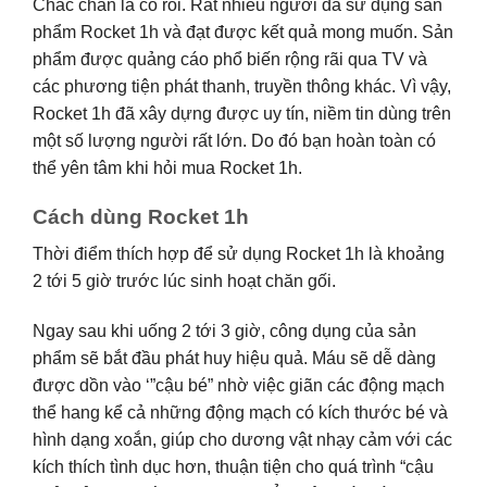
Chắc chắn là có rồi. Rất nhiều người đã sử dụng sản
phẩm Rocket 1h và đạt được kết quả mong muốn. Sản
phẩm được quảng cáo phổ biến rộng rãi qua TV và
các phương tiện phát thanh, truyền thông khác. Vì vậy,
Rocket 1h đã xây dựng được uy tín, niềm tin dùng trên
một số lượng người rất lớn. Do đó bạn hoàn toàn có
thể yên tâm khi hỏi mua Rocket 1h.
Cách dùng Rocket 1h
Thời điểm thích hợp để sử dụng Rocket 1h là khoảng
2 tới 5 giờ trước lúc sinh hoạt chăn gối.
Ngay sau khi uống 2 tới 3 giờ, công dụng của sản
phẩm sẽ bắt đầu phát huy hiệu quả. Máu sẽ dễ dàng
được dồn vào ‘”cậu bé” nhờ việc giãn các động mạch
thể hang kể cả những động mạch có kích thước bé và
hình dạng xoắn, giúp cho dương vật nhạy cảm với các
kích thích tình dục hơn, thuận tiện cho quá trình “cậu