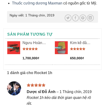
Thuốc cường dương Maxman
có nguồn gốc từ Mỹ.
Ngày viết:
1 Tháng chín, 2019
SẢN PHẨM TƯƠNG TỰ
Ngưu Hoàng
Kim kê đả
Thanh Tâm
thạch
Liquid
Được xếp
Được xếp
hạng
5.00
hạng
5.00
1,700,000
₫
650,000
₫
5 sao
5 sao
1 đánh giá cho
Rocket 1h
Được xếp
Dược sĩ Đỗ Ánh
–
1 Tháng chín, 2019
hạng
5
5
Rocket 1h kéo dài thời gian quan hệ rõ
sao
rệt.