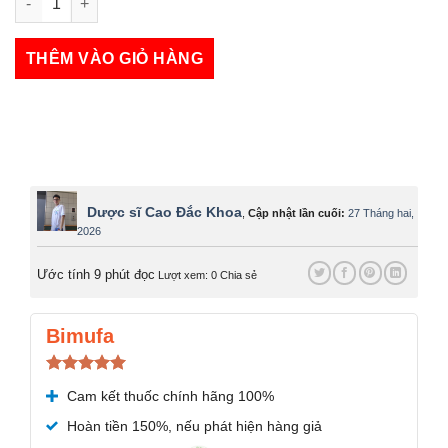
Rocket 1h số lượng
THÊM VÀO GIỎ HÀNG
Dược sĩ Cao Đắc Khoa
,
Cập nhật lần cuối:
27 Tháng hai,
2026
Ước tính 9 phút đọc
Lượt xem: 0
Chia sẻ
Bimufa
Được xếp
Cam kết thuốc chính hãng 100%
hạng
5.00
5 sao
Hoàn tiền 150%, nếu phát hiện hàng giả