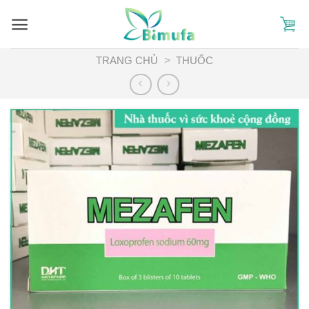
Skip
to
content
TRANG CHỦ
>
THUỐC