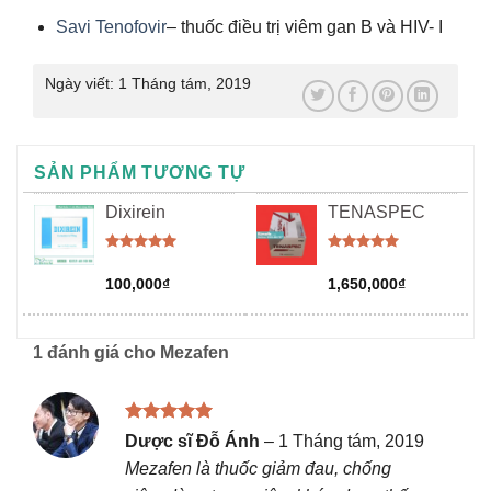
Savi Tenofovir
– thuốc điều trị viêm gan B và HIV- I
Ngày viết:
1 Tháng tám, 2019
SẢN PHẨM TƯƠNG TỰ
Dixirein
TENASPEC
Được xếp
Được xếp
hạng
5.00
hạng
5.00
100,000
₫
1,650,000
₫
5 sao
5 sao
1 đánh giá cho
Mezafen
Được xếp
Dược sĩ Đỗ Ánh
–
1 Tháng tám, 2019
hạng
5
5
Mezafen là thuốc giảm đau, chống
sao