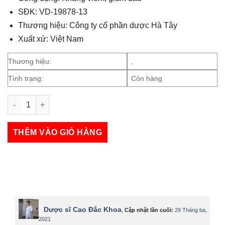
SĐK: VD-19878-13
Thương hiệu: Công ty cổ phần dược Hà Tây
Xuất xứ: Việt Nam
Thương hiệu:
,
Tình trạng:
Còn hàng
Mezafen số lượng
THÊM VÀO GIỎ HÀNG
Dược sĩ Cao Đắc Khoa
,
Cập nhật lần cuối:
29 Tháng ba,
2021