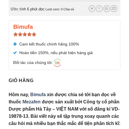
Ước tính 6 phút đọc
Lượt xem: 0
Chia sẻ
Bimufa
Được xếp
Cam kết thuốc chính hãng 100%
hạng
5.00
5 sao
Hoàn tiền 150%, nếu phát hiện hàng giả
Đối tác của chúng tôi:
GIỎ HÀNG
Hôm nay,
Bimufa
xin được chia sẻ tới bạn đọc về
thuốc
Mezafen
được sản xuất bởi Công ty cổ phần
Dược phẩm Hà Tây – VIỆT NAM với số đăng kí VD-
19878-13. Bài viết này sẽ tập trung xoay quanh các
câu hỏi mà nhiều bạn thắc mắc để tiện phân tích kĩ: