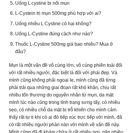
Uống L cystine bị nổi mụn
L-Cystein trị mụn 500mg phù hợp với ai?
Uống nhiều L Cystine có hại không?
Uống L-Cystine đúng cách như nào?
Thuốc L-Cystine 500mg giá bao nhiêu? Mua ở
đâu?
Mụn là một vấn đề vô cùng lớn, vô cùng phiền toái đối
với rất nhiều người, đặc biệt là đối với phái đẹp. Và
mình cũng không phải ngoại lẹ, mình cũng đã từng
phải trải qua những giai đoạn rất khó khăn, chịu rất
nhiều tổn thương do nguyên nhân từ mụn, da mặt
mình lúc nào cũng trong tình trạng sưng tấy, có nhiều
sẹo, có nhiều chỗ da mặt bị trỗ khiến cho mình cảm
thấy rất tự ti khi có ai đó tiếp xúc trực tiếp với mình, đã
có rất nhiều người phàn nàn với mình về vấn đề này.
Mình cũng đã đi khám chữa ở rất nhiều nơi, gặp nhiều