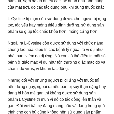
nám da, sạm da do nhiều các tác nhân như ánh nắng
của mặt trời, do các tác dụng phụ khi dùng thuốc khác.
L-Cystine trị mụn còn sử dụng được cho người bị rụng
tóc, tóc yếu hay móng thiếu dinh dưỡng, sử dụng sản
phẩm sẽ giúp tóc chắc khỏe hơn, móng cứng hơn.
Ngoài ra L-Cystine còn được sử dụng với chức năng
chống lão hóa, điều trị các bệnh lý ngoài ra ví dụ như
phát ban, viêm da dị ứng. Nó còn có thể điều trị một số
bệnh ở giác mạc ví dụ như tổn thương giác mạc do va
chạm, do virus, vi khuẩn tác động.
Nhưng đối với những người bị dị ứng với thuốc thì
nên dừng ngay, ngoài ra nếu bạn bị suy thận nặng hay
đang bị hôn mê gan thì không được sử dụng sản
phẩm L Cystine trị mụn vì nó có tác động lên thận và
gan. Đối với bà mẹ đang mang bầu và đang trong quá
trình cho con bú cũng không nên sử dụng sản phẩm