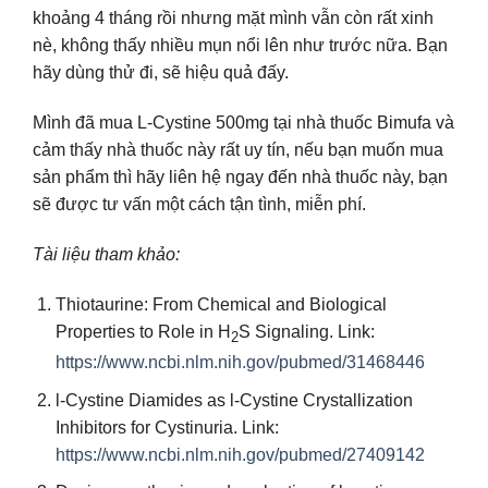
khoảng 4 tháng rồi nhưng mặt mình vẫn còn rất xinh
nè, không thấy nhiều mụn nổi lên như trước nữa. Bạn
hãy dùng thử đi, sẽ hiệu quả đấy.
Mình đã mua L-Cystine 500mg tại nhà thuốc Bimufa và
cảm thấy nhà thuốc này rất uy tín, nếu bạn muốn mua
sản phẩm thì hãy liên hệ ngay đến nhà thuốc này, bạn
sẽ được tư vấn một cách tận tình, miễn phí.
Tài liệu tham khảo:
Thiotaurine: From Chemical and Biological
Properties to Role in H
S Signaling. Link:
2
https://www.ncbi.nlm.nih.gov/pubmed/31468446
l-Cystine Diamides as l-Cystine Crystallization
Inhibitors for Cystinuria. Link:
https://www.ncbi.nlm.nih.gov/pubmed/27409142