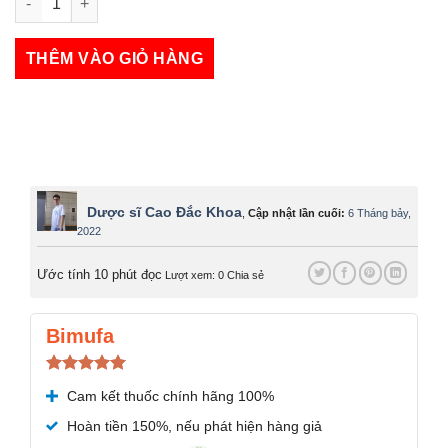
L-Cystine 500mg số lượng
THÊM VÀO GIỎ HÀNG
Dược sĩ Cao Đắc Khoa
,
Cập nhật lần cuối:
6 Tháng bảy,
2022
Ước tính 10 phút đọc
Lượt xem: 0
Chia sẻ
Bimufa
Được xếp
Cam kết thuốc chính hãng 100%
hạng
5.00
5 sao
Hoàn tiền 150%, nếu phát hiện hàng giả