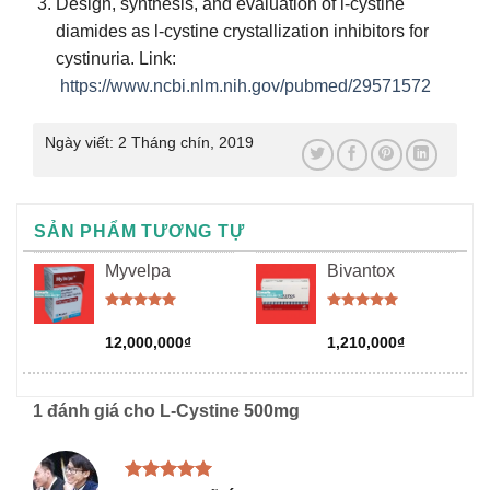
Design, synthesis, and evaluation of l-cystine
diamides as l-cystine crystallization inhibitors for
cystinuria. Link:
https://www.ncbi.nlm.nih.gov/pubmed/29571572
Ngày viết:
2 Tháng chín, 2019
SẢN PHẨM TƯƠNG TỰ
Myvelpa
Bivantox
Được xếp
Được xếp
hạng
5.00
hạng
5.00
12,000,000
₫
1,210,000
₫
5 sao
5 sao
1 đánh giá cho
L-Cystine 500mg