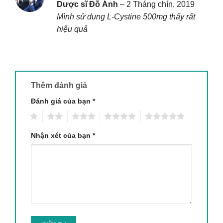
Được xếp
Dược sĩ Đỗ Ánh
–
2 Tháng chín, 2019
hạng
5
5
Mình sử dụng L-Cystine 500mg thấy rất
sao
hiệu quả
Thêm đánh giá
Đánh giá của bạn
*
1
2
3
4
5
Nhận xét của bạn
*