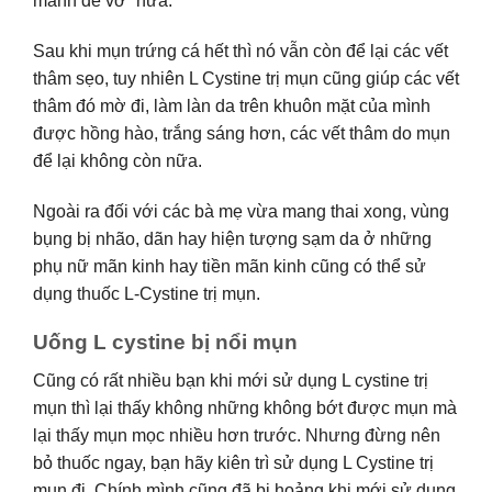
manh dễ vỡ” nữa.
Sau khi mụn trứng cá hết thì nó vẫn còn để lại các vết
thâm sẹo, tuy nhiên L Cystine trị mụn cũng giúp các vết
thâm đó mờ đi, làm làn da trên khuôn mặt của mình
được hồng hào, trắng sáng hơn, các vết thâm do mụn
để lại không còn nữa.
Ngoài ra đối với các bà mẹ vừa mang thai xong, vùng
bụng bị nhão, dãn hay hiện tượng sạm da ở những
phụ nữ mãn kinh hay tiền mãn kinh cũng có thể sử
dụng thuốc L-Cystine trị mụn.
Uống L cystine bị nổi mụn
Cũng có rất nhiều bạn khi mới sử dụng L cystine trị
mụn thì lại thấy không những không bớt được mụn mà
lại thấy mụn mọc nhiều hơn trước. Nhưng đừng nên
bỏ thuốc ngay, bạn hãy kiên trì sử dụng L Cystine trị
mụn đi. Chính mình cũng đã bị hoảng khi mới sử dụng