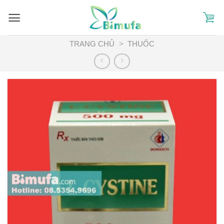
Skip
to
content
TRANG CHỦ
>
THUỐC