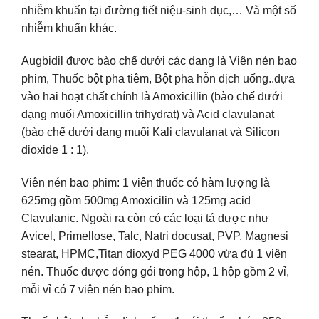
nhiễm khuẩn tại đường tiết niệu-sinh dục,… Và một số
nhiễm khuẩn khác.
Augbidil được bào chế dưới các dạng là Viên nén bao
phim, Thuốc bột pha tiêm, Bột pha hỗn dịch uống..dựa
vào hai hoạt chất chính là Amoxicillin (bào chế dưới
dạng muối Amoxicillin trihydrat) và Acid clavulanat
(bào chế dưới dạng muối Kali clavulanat và Silicon
dioxide 1 : 1).
Viên nén bao phim: 1 viên thuốc có hàm lượng là
625mg gồm 500mg Amoxicilin và 125mg acid
Clavulanic. Ngoài ra còn có các loại tá dược như
Avicel, Primellose, Talc, Natri docusat, PVP, Magnesi
stearat, HPMC,Titan dioxyd PEG 4000 vừa đủ 1 viên
nén. Thuốc được đóng gói trong hộp, 1 hộp gồm 2 vỉ,
mỗi vỉ có 7 viên nén bao phim.