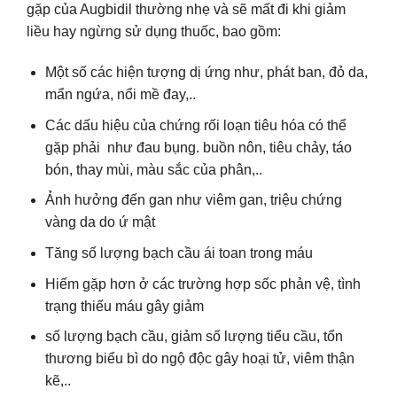
gặp của Augbidil thường nhẹ và sẽ mất đi khi giảm
liều hay ngừng sử dụng thuốc, bao gồm:
Một số các hiện tượng dị ứng như, phát ban, đỏ da,
mẩn ngứa, nổi mề đay,..
Các dấu hiệu của chứng rối loạn tiêu hóa có thể
gặp phải như đau bụng. buồn nôn, tiêu chảy, táo
bón, thay mùi, màu sắc của phân,..
Ảnh hưởng đến gan như viêm gan, triệu chứng
vàng da do ứ mật
Tăng số lượng bạch cầu ái toan trong máu
Hiếm gặp hơn ở các trường hợp sốc phản vệ, tình
trạng thiếu máu gây giảm
số lượng bạch cầu, giảm số lượng tiểu cầu, tổn
thương biểu bì do ngộ độc gây hoại tử, viêm thận
kẽ,..