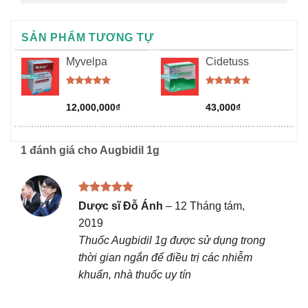
SẢN PHẨM TƯƠNG TỰ
Myvelpa
Cidetuss
Được xếp
Được xếp
hạng
5.00
hạng
5.00
12,000,000
₫
43,000
₫
5 sao
5 sao
1 đánh giá cho
Augbidil 1g
Được xếp
Dược sĩ Đỗ Ánh
–
12 Tháng tám,
hạng
5
5
2019
sao
Thuốc Augbidil 1g được sử dụng trong
thời gian ngắn để điều trị các nhiễm
khuẩn, nhà thuốc uy tín