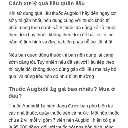
Cách xử lý quá liều quên liều
Khi sử dụng quá liều thuốc Augbidil hãy đến ngay cơ
sở y tế gần nhất, nếu dùng cùng với thuốc khác thì
phải mang theo danh sách thuốc đã dùng kể cả thuốc
theo đơn hay thuốc không theo đơn để bác sĩ có thể
nắm rõ tình hình và đưa ra biện pháp hỗ trợ tốt nhất
Nếu bạn quên dùng thuốc thì bạn nên dùng lại càng
sớm càng tốt. Tuy nhiên nếu đã sát với liều tiếp theo
thì tuyệt đối không được dùng gấp đôi liều mà hãy bỏ
qua, và dùng liều tiếp đó như bình thường
Thuốc Augbidil 1g giá bao nhiêu? Mua ở
đâu?
Thuốc Augbidil 1g hiện đang được bán phổ biến tại
các nhà thuốc, quầy thuốc trên cả nước. Một hộp thuốc
chứa 2 vỉ, mỗi vi gồm 7 viên nén Augbidil hiện có giá
là 95.000 đồng, đối với thuốc bột pha hỗn dịch uống