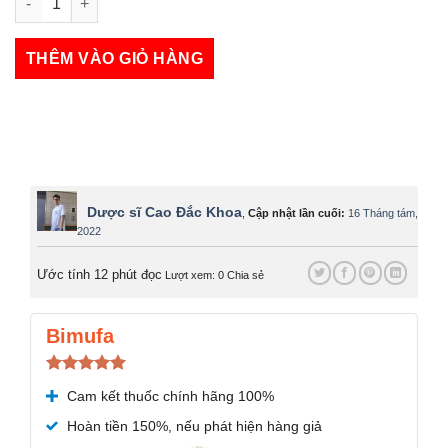
Augbidil 1g số lượng
THÊM VÀO GIỎ HÀNG
Dược sĩ Cao Đắc Khoa
,
Cập nhật lần cuối:
16 Tháng tám,
2022
Ước tính 12 phút đọc
Lượt xem: 0
Chia sẻ
Bimufa
Được xếp
Cam kết thuốc chính hãng 100%
hạng
5.00
5 sao
Hoàn tiền 150%, nếu phát hiện hàng giả