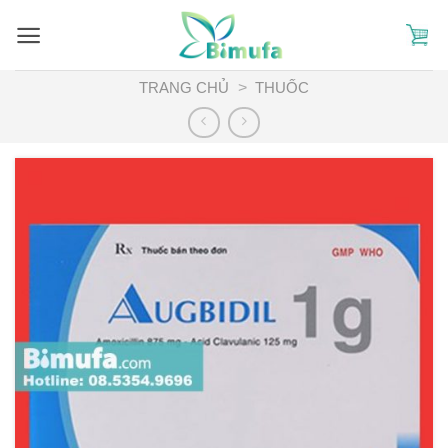
Skip
to
content
TRANG CHỦ
>
THUỐC