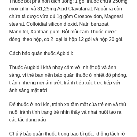
Thuốc bột pha hỗn dịch uống: 1 gói thuốc chứa 250mg
moxicillin và 31,25mg Acid Clavulanat. Ngoài ra còn
chứa tá dược vừa đủ 1g gồm Crospovidon, Magnesi
stearat, Colloidial silicon dioxid, Natri benzoat,
Mannitol, Xanthan gum, Bột mùi cam.Thuốc được
đóng theo hộp, có 2 loại là hộp 12 gói và hộp 20 gói.
Cách bảo quản thuốc Agbidil:
Thuốc Augbidil khá nhạy cảm với nhiệt độ và ánh
sáng, vì thế bạn nên bảo quản thuốc ở nhiệt độ phòng,
tránh những nơi ẩm ướt, tránh tiếp xúc trực tiếp với
ánh sáng mặt trời
Để thuốc ở nơi kín, tránh xa tầm mắt của trẻ em và thú
nuôi tránh tình trạng trẻ nhìn thấy và nhai nuốt tạo ra
các tác dụng xấu
Chú ý bảo quản thuốc trong bao bì gốc, không tách rời