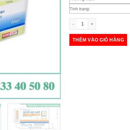
Tình trạng:
Alphadaze 4.2mg số lượng
THÊM VÀO GIỎ HÀNG