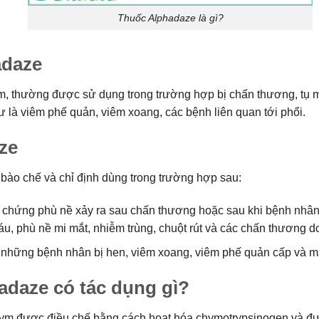
Thuốc Alphadaze là gì?
adaze
m, thường được sử dụng trong trường hợp bị chấn thương, tụ m
 là viêm phế quản, viêm xoang, các bệnh liên quan tới phổi.
ze
ào chế và chỉ định dùng trong trường hợp sau:
ị chứng phù nề xảy ra sau chấn thương hoặc sau khi bệnh nhân
, phù nề mi mắt, nhiễm trùng, chuột rút và các chấn thương do
 những bệnh nhân bị hen, viêm xoang, viêm phế quản cấp và mã
adaze có tác dụng gì?
nzym được điều chế bằng cách hoạt hóa chymotrypsinogen và đượ