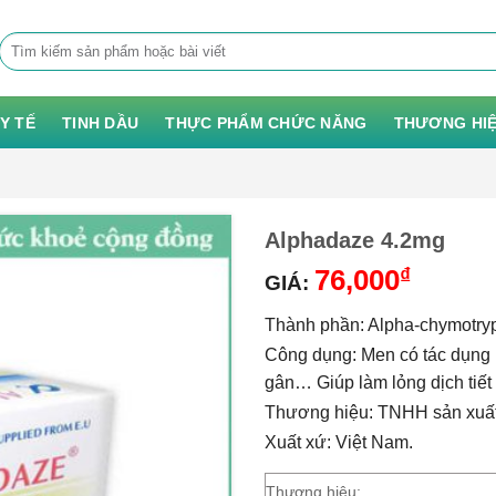
Tìm
kiếm:
 Y TẾ
TINH DẦU
THỰC PHẨM CHỨC NĂNG
THƯƠNG HI
Alphadaze 4.2mg
76,000
₫
GIÁ:
Thành phần: Alpha-chymotryp
Công dụng: Men có tác dụng 
gân… Giúp làm lỏng dịch tiết
Thương hiệu: TNHH sản xuấ
Xuất xứ: Việt Nam.
Thương hiệu: