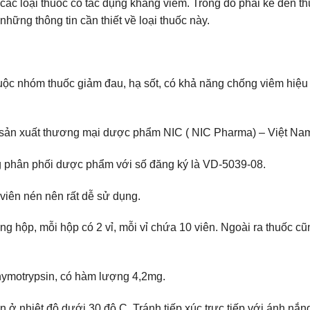
u các loại thuốc có tác dụng kháng viêm. Trong đó phải kể đến t
ững thông tin cần thiết về loại thuốc này.
uộc nhóm thuốc giảm đau, hạ sốt, có khả năng chống viêm hiệu q
sản xuất thương mại dược phẩm NIC ( NIC Pharma) – Việt Na
g phân phối dược phẩm với số đăng ký là VD-5039-08.
iên nén nên rất dễ sử dụng.
 hộp, mỗi hộp có 2 vỉ, mỗi vỉ chứa 10 viên. Ngoài ra thuốc cũ
hymotrypsin, có hàm lượng 4,2mg.
nhiệt độ dưới 30 độ C. Tránh tiếp xúc trực tiếp với ánh nắng m