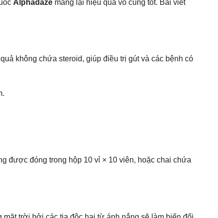
huốc
Alphadaze
mang lại hiệu quả vô cùng tốt. Bài viết
uả không chứa steroid, giúp điều trị gút và các bệnh có
m.
ng được đóng trong hộp 10 vỉ × 10 viên, hoặc chai chứa
ặt trời bởi các tia độc hại từ ánh nắng sẽ làm biến đổi