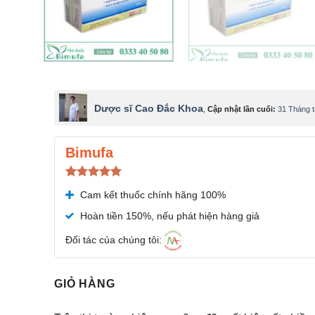
Dược sĩ Cao Đắc Khoa
,
Cập nhật lần cuối:
31 Tháng 
Bimufa
Được xếp
Cam kết thuốc chính hãng 100%
hạng
5.00
5 sao
Hoàn tiền 150%, nếu phát hiện hàng giả
Đối tác của chúng tôi:
GIỎ HÀNG