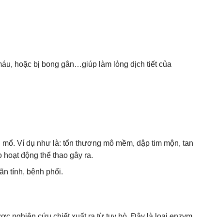
áu, hoặc bị bong gân…giúp làm lỏng dịch tiết của
 mổ. Ví dụ như là: tổn thương mô mềm, dập tim mộn, tan
 hoạt động thể thao gây ra.
n tính, bệnh phổi.
c nghiên cứu chiết xuất ra từ tụy bò. Đây là loại enzym