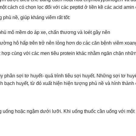
 một cách có chọn lọc đối với các peptid ở liền kề các acid ami
 phù nề, giúp kháng viêm rất tốt:
phù mô mềm do áp xe, chấn thương và loét gây nên
 đường hô hấp trên trở nên lỏng hơn do các căn bệnh viêm xoan
 hợp cùng với các men tiêu protein khác nhằm ngăn chặn những
ủy phân sợi tơ huyết- quá trình tiêu sợi huyết. Những sợi tơ hu
 bạch huyết, từ đó xuất hiện hiện tượng phù nề và hình thành
 uống hoặc ngậm dưới lưỡi. Khi uống thuốc cần uống với một