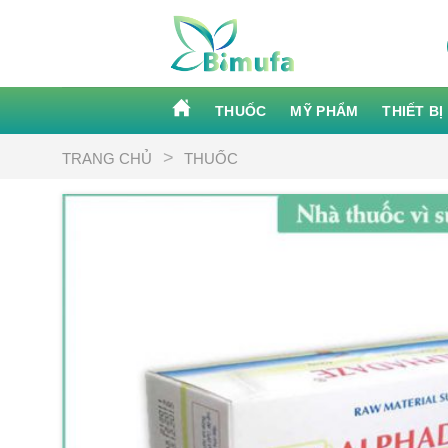
Skip
to
content
THUỐC
MỸ PHẨM
THIẾT BỊ
>
TRANG CHỦ
THUỐC