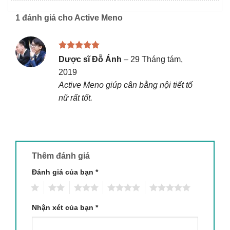
1 đánh giá cho
Active Meno
Được xếp
Dược sĩ Đỗ Ánh
–
29 Tháng tám,
hạng
5
5
2019
sao
Active Meno giúp cân bằng nội tiết tố
nữ rất tốt.
Thêm đánh giá
Đánh giá của bạn
*
1
2
3
4
5
Nhận xét của bạn
*