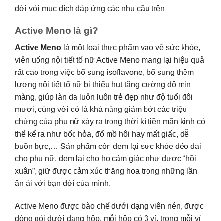
đời với mục đích đáp ứng các nhu cầu trên
Active Meno là gì?
Active Meno
là một loại thực phẩm vảo vệ sức khỏe,
viên uống nội tiết tố nữ Active Meno mang lại hiệu quả
rất cao trong việc bổ sung isoflavone, bổ sung thêm
lượng nội tiết tố nữ bị thiếu hụt tăng cường độ mịn
màng, giúp làn da luôn luôn trẻ đẹp như độ tuổi đôi
mươi, cùng với đó là khả năng giảm bớt các triệu
chứng của phụ nữ xảy ra trong thời kì tiền mãn kinh có
thể kể ra như bốc hỏa, đổ mồ hôi hay mất giấc, dễ
buồn bực,… Sản phẩm còn đem lại sức khỏe dẻo dai
cho phụ nữ, đem lại cho họ cảm giác như đươc “hồi
xuân”, giữ được cảm xúc thăng hoa trong những lần
ân ái với bạn đời của mình.
Active Meno được bào chế dưới dạng viên nén, được
đóng gói dưới dạng hộp, mỗi hộp có 3 vỉ, trong mỗi vỉ