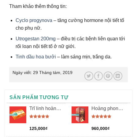
Tham khảo thêm thông tin:
Cyclo progynova
– tăng cường hormone nội tiết tố
cho phụ nữ.
Utrogestan 200mg
– điều trị các bệnh liên quan tới
rối loạn nội tiết tố ở nữ giới.
Tinh dầu hoa bưởi
– làm sáng mịn, trắng da.
Ngày viết:
29 Tháng tám, 2019
SẢN PHẨM TƯƠNG TỰ
Trĩ linh hoàn
Hoàng phong
P/h
lực
Được xếp
Được xếp
hạng
5.00
hạng
5.00
125,000
₫
960,000
₫
5 sao
5 sao