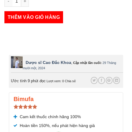
Active Meno số lượng
THÊM VÀO GIỎ HÀNG
Dược sĩ Cao Đắc Khoa
,
Cập nhật lần cuối:
29 Tháng
mười một, 2024
Ước tính 9 phút đọc
Lượt xem: 0
Chia sẻ
Bimufa
Được xếp
Cam kết thuốc chính hãng 100%
hạng
5.00
5 sao
Hoàn tiền 150%, nếu phát hiện hàng giả