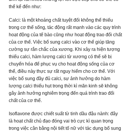
thể kể đến như:
Calci: là một khoáng chất tuyệt đối không thể thiếu
trong cơ thể sống, tác động rất mạnh vào các quy trình
hoạt động của tế bào cũng như hoạt động trao đổi chất
của cơ thể. Việc bổ sung calci vào cơ thể giúp tăng
cường sự rắn chắc của xương. Khi xảy ra hiện tượng
thiếu calci, hàm lượng calci từ xương có thể sẽ bị
chuyển hóa để phục vụ cho hoạt động sống của cơ
thể, điều này thực sự rất nguy hiểm cho cơ thể. Với
việc bổ sung đầy đủ calci, sự ảnh hưởng do hàm
lượng calci thiếu hụt trong thời kì mãn kinh sẽ không
gây ảnh hưởng nghiêm trọng đến quá trình trao đổi
chất của cơ thể.
Isoflavone được chiết suất từ tinh dầu đậu nành: đây
là hoạt chất chủ đạo đóng vai trò cực kì quan trọng
trong việc cân bằng nội tiết tố nữ với tác dụng bổ sung