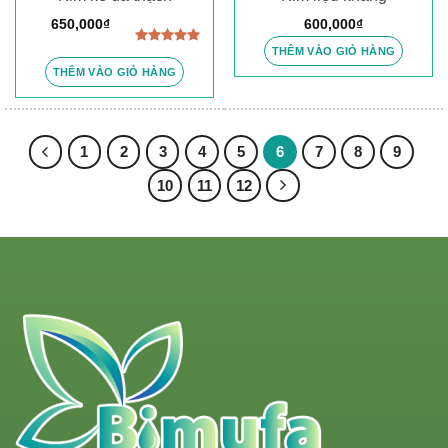
650,000
₫
600,000
₫
THÊM VÀO GIỎ HÀNG
Được xếp
hạng
5.00
THÊM VÀO GIỎ HÀNG
5 sao
1
2
3
4
5
6
7
8
9
10
11
12