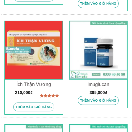
xếp
THÊM VÀO GIỎ HÀNG
hạng
3.88
5
sao
Ích Thận Vương
Imuglucan
210,000
₫
395,000
₫
THÊM VÀO GIỎ HÀNG
Được xếp
hạng
5.00
THÊM VÀO GIỎ HÀNG
5 sao