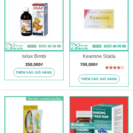
Isilax Bimbi
Keamine Stada
350,000
₫
700,000
₫
THÊM VÀO GIỎ HÀNG
Được
xếp hạng
THÊM VÀO GIỎ HÀNG
4.00
5
sao