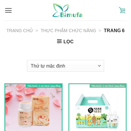
Skip
to
content
TRANG CHỦ
>
THỰC PHẨM CHỨC NĂNG
>
TRANG 6
LỌC