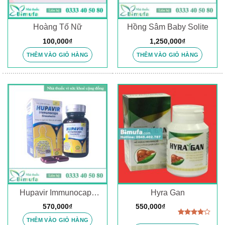
Hoàng Tố Nữ
Hồng Sâm Baby Solite
100,000
₫
1,250,000
₫
THÊM VÀO GIỎ HÀNG
THÊM VÀO GIỎ HÀNG
Hupavir Immunocaps
Hyra Gan
Sinecatechin
570,000
₫
550,000
₫
THÊM VÀO GIỎ HÀNG
Được