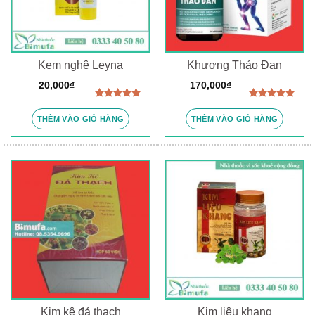
Kem nghệ Leyna
Khương Thảo Đan
20,000
₫
170,000
₫
Được xếp
Được xếp
hạng
5.00
hạng
5.00
THÊM VÀO GIỎ HÀNG
THÊM VÀO GIỎ HÀNG
5 sao
5 sao
Kim kê đả thạch
Kim liệu khang