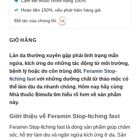
Cam kết thuốc chính hãng 100%
hạng
5.00
5 sao
Hoàn tiền 150%, nếu phát hiện hàng giả
Đối tác của chúng tôi:
GIỎ HÀNG
Làn da thường xuyên gặp phải tình trạng mẩn
ngứa, kích ứng do những tác động từ môi trường,
bệnh lý hoặc do côn trùng đốt.
Feramin Stop-
Itching fast
với những dưỡng chất từ thảo mộc có
thể làm dịu da nhanh chóng. Hôm nay hãy cùng
Nhà thuốc Bimufa tìm hiểu rõ hơn về sản phẩm
này.
Giới thiệu về Feramin Stop-Itching fast
Feramin Stop-Itching fast là dòng sản phẩm giúp chăm
sóc, hỗ trợ làm dịu và ngăn ngừa kích ứng ở da. Sản