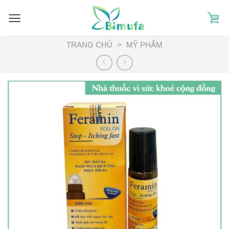
Skip
to
content
TRANG CHỦ
>
MỸ PHẨM