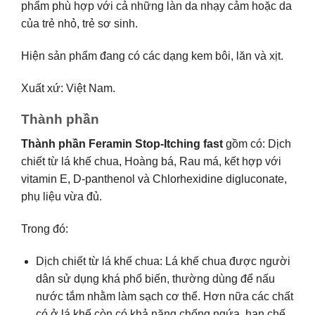
phẩm phù hợp với cả những làn da nhạy cảm hoặc da
của trẻ nhỏ, trẻ sơ sinh.
Hiện sản phẩm đang có các dạng kem bôi, lăn và xịt.
Xuất xứ: Việt Nam.
Thành phần
Thành phần Feramin Stop-Itching fast
gồm có: Dịch
chiết từ lá khế chua, Hoàng bá, Rau má, kết hợp với
vitamin E, D-panthenol và Chlorhexidine digluconate,
phụ liệu vừa đủ.
Trong đó:
Dịch chiết từ lá khế chua: Lá khế chua được người
dân sử dụng khá phổ biến, thường dùng để nấu
nước tắm nhằm làm sạch cơ thể. Hơn nữa các chất
có ở lá khế còn có khả năng chống ngứa, hạn chế