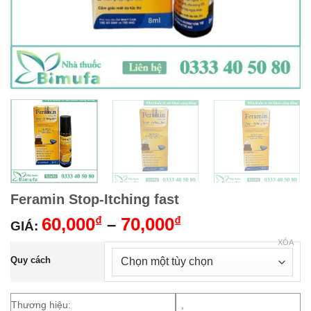
Feramin Stop-Itching fast
60,000
₫
70,000
₫
–
GIÁ:
XÓA
Quy cách
Thương hiệu:
,