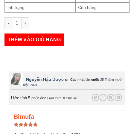
Tình trạng:
Còn hàng
Feramin Stop-Itching fast số lượng
THÊM VÀO GIỎ HÀNG
Nguyễn Hậu Dược sĩ
,
Cập nhật lần cuối:
25 Tháng mười
một, 2024
Ước tính 5 phút đọc
Lượt xem: 0
Chia sẻ
Bimufa
Được xếp