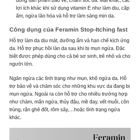
dòng sản phẩm bảo vệ, chăm sóc da. Mặt khác, các
lợi ích khác khi sử dụng vitamin E như làm dịu, cấp
ẩm, ngừa lão hóa và hỗ trợ làm sáng mịn da.
Công dụng của Feramin Stop-Itching fast
Hỗ trợ làm da dịu mát, dưỡng ẩm và hạn chế kích ứng
da. Hỗ trợ phục hồi làn da sau khi bị mụn ngứa. Đặc
biệt được phép dùng cho cả bé sơ sinh, trẻ nhỏ và cho
người lớn.
Ngăn ngừa các tình trạng như mụn, khô ngứa da. Hỗ
trợ bảo vệ và chăm sóc cho những khu vực da đang bị
mụn ngứa. Ngoài ra còn hỗ trợ cho nhiều trường hợp
như chàm, mẩn ngứa, thủy đậu, mề đay, vết muỗi, côn
trùng, rận ghẻ đốt, rôm sảy,…hoặc tình trạng ngứa
khác.