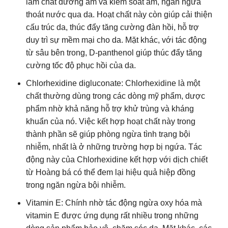
làm chất dưỡng ẩm và kiểm soát ẩm, ngăn ngừa
thoát nước qua da. Hoạt chất này còn giúp cải thiện
cấu trúc da, thúc đẩy tăng cường đàn hồi, hỗ trợ
duy trì sự mềm mại cho da. Mặt khác, với tác động
từ sâu bên trong, D-panthenol giúp thúc đẩy tăng
cường tốc độ phục hồi của da.
Chlorhexidine digluconate: Chlorhexidine là một
chất thường dùng trong các dòng mỹ phẩm, dược
phẩm nhờ khả năng hỗ trợ khử trùng và kháng
khuẩn của nó. Việc kết hợp hoạt chất này trong
thành phần sẽ giúp phòng ngừa tình trạng bội
nhiễm, nhất là ở những trường hợp bị ngứa. Tác
động này của Chlorhexidine kết hợp với dịch chiết
từ Hoàng bá có thể đem lại hiệu quả hiệp đồng
trong ngăn ngừa bội nhiễm.
Vitamin E: Chính nhờ tác động ngừa oxy hóa mà
vitamin E được ứng dụng rất nhiều trong những