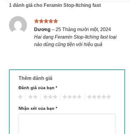
1 đánh giá cho
Feramin Stop-Itching fast
Được xếp
Dương
–
25 Tháng mười một, 2024
hạng
5
5
Hai dạng Feramin Stop-Itching fast loại
sao
nào dùng cũng tiện với hiệu quả
Thêm đánh giá
Đánh giá của bạn
*
1
2
3
4
5
Nhận xét của bạn
*