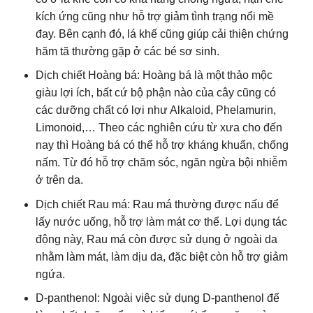
kích ứng cũng như hỗ trợ giảm tình trạng nổi mề
đay. Bên cạnh đó, lá khế cũng giúp cải thiện chứng
hăm tã thường gặp ở các bé sơ sinh.
Dịch chiết Hoàng bá: Hoàng bá là một thảo mộc
giàu lợi ích, bất cứ bộ phận nào của cây cũng có
các dưỡng chất có lợi như Alkaloid, Phelamurin,
Limonoid,… Theo các nghiên cứu từ xưa cho đến
nay thì Hoàng bá có thể hỗ trợ kháng khuẩn, chống
nấm. Từ đó hỗ trợ chăm sóc, ngăn ngừa bội nhiễm
ở trên da.
Dịch chiết Rau má: Rau má thường được nấu để
lấy nước uống, hỗ trợ làm mát cơ thể. Lợi dụng tác
động này, Rau má còn được sử dụng ở ngoài da
nhằm làm mát, làm dịu da, đặc biệt còn hỗ trợ giảm
ngứa.
D-panthenol: Ngoài việc sử dụng D-panthenol để