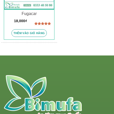
Fugacar
18,000
₫
Được xếp
hạng
5.00
THÊM VÀO GIỎ HÀNG
5 sao