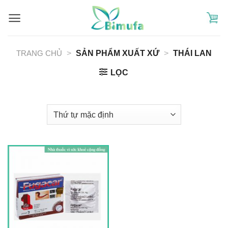
Skip
to
content
TRANG CHỦ
>
SẢN PHẨM XUẤT XỨ
>
THÁI LAN
LỌC