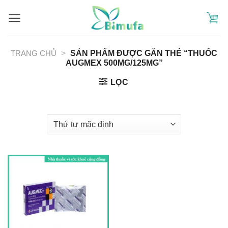
Skip
to
content
TRANG CHỦ
>
SẢN PHẨM ĐƯỢC GẮN THẺ “THUỐC
AUGMEX 500MG/125MG”
LỌC