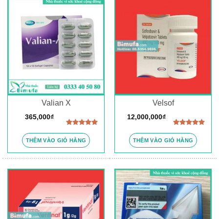
Valian X
Velsof
365,000
₫
12,000,000
₫
Được xếp
Được xếp
hạng
5.00
hạng
5.00
THÊM VÀO GIỎ HÀNG
THÊM VÀO GIỎ HÀNG
5 sao
5 sao