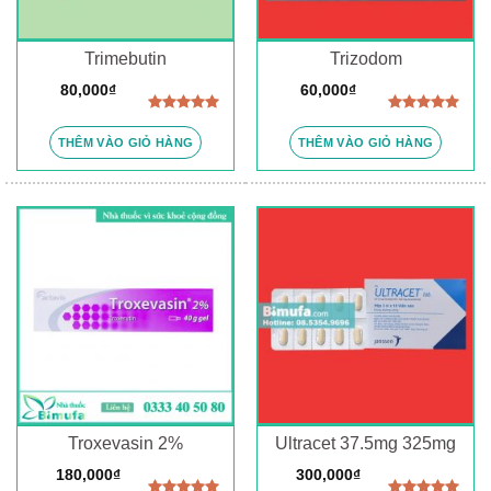
Trimebutin
Trizodom
80,000
₫
60,000
₫
Được xếp
Được xếp
hạng
5.00
hạng
5.00
THÊM VÀO GIỎ HÀNG
THÊM VÀO GIỎ HÀNG
5 sao
5 sao
Troxevasin 2%
Ultracet 37.5mg 325mg
180,000
₫
300,000
₫