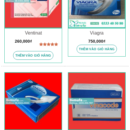
Ventinat
Viagra
260,000
₫
750,000
₫
THÊM VÀO GIỎ HÀNG
Được xếp
hạng
5.00
THÊM VÀO GIỎ HÀNG
5 sao