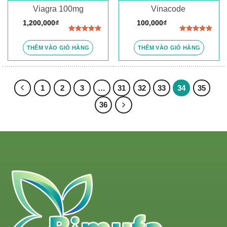
Viagra 100mg
Vinacode
1,200,000
₫
100,000
₫
Được xếp
Được xếp
hạng
5.00
hạng
5.00
THÊM VÀO GIỎ HÀNG
THÊM VÀO GIỎ HÀNG
5 sao
5 sao
1
2
3
…
31
32
33
34
35
36