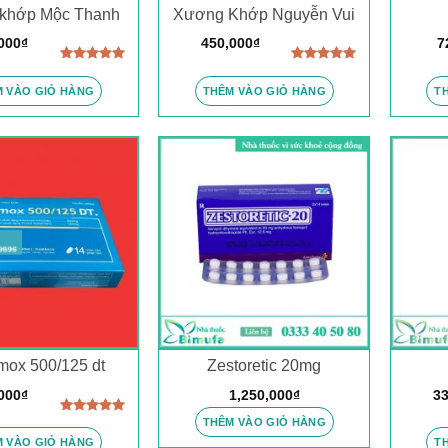
khớp Mộc Thanh
Xương Khớp Nguyễn Vui
000
₫
450,000
₫
7
Được xếp
Được xếp
hạng
5.00
hạng
5.00
 VÀO GIỎ HÀNG
THÊM VÀO GIỎ HÀNG
T
5 sao
5 sao
mox 500/125 dt
Zestoretic 20mg
000
₫
1,250,000
₫
33
THÊM VÀO GIỎ HÀNG
Được xếp
hạng
5.00
 VÀO GIỎ HÀNG
T