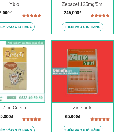
Ybio
Zebacef 125mg/5ml
2,000
₫
245,000
₫
Được xếp
Được xếp
hạng
5.00
hạng
5.00
HÊM VÀO GIỎ HÀNG
THÊM VÀO GIỎ HÀNG
5 sao
5 sao
Zinc Ocecri
Zine nutri
5,000
₫
65,000
₫
Được xếp
Được xếp
hạng
5.00
hạng
5.00
HÊM VÀO GIỎ HÀNG
THÊM VÀO GIỎ HÀNG