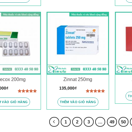
5 sao
necox 200mg
Zinnat 250mg
000
₫
135,000
₫
T
Được xếp
Được xếp
hạng
5.00
hạng
5.00
 VÀO GIỎ HÀNG
THÊM VÀO GIỎ HÀNG
5 sao
5 sao
1
2
3
…
49
50