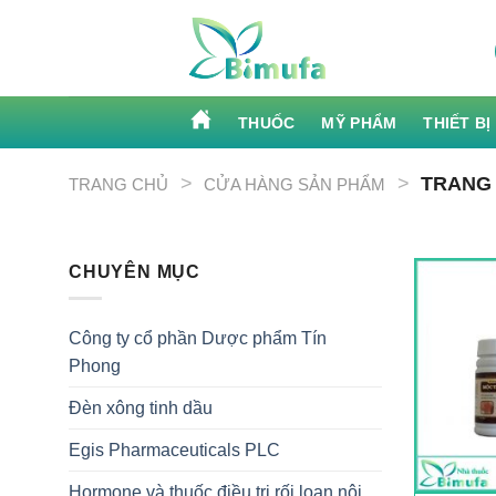
Skip
to
content
THUỐC
MỸ PHẨM
THIẾT BỊ
>
>
TRANG 
TRANG CHỦ
CỬA HÀNG SẢN PHẨM
CHUYÊN MỤC
Công ty cổ phần Dược phẩm Tín
Phong
Đèn xông tinh dầu
Egis Pharmaceuticals PLC
Hormone và thuốc điều trị rối loạn nội