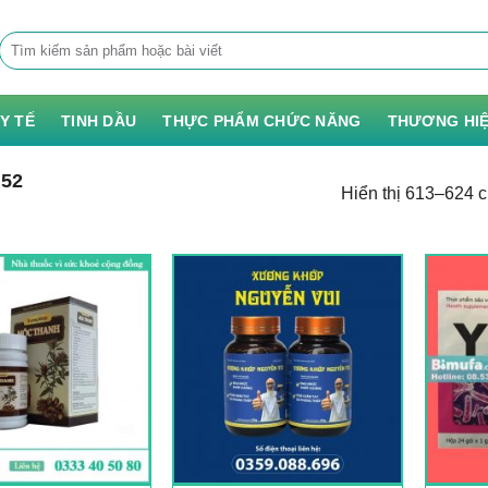
Tìm
kiếm:
 Y TẾ
TINH DẦU
THỰC PHẨM CHỨC NĂNG
THƯƠNG HI
52
Hiển thị 613–624 c