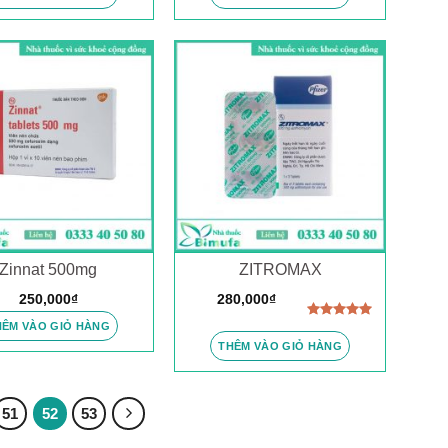
5 sao
5 sao
Zinnat 500mg
ZITROMAX
250,000
₫
280,000
₫
HÊM VÀO GIỎ HÀNG
Được xếp
hạng
5.00
THÊM VÀO GIỎ HÀNG
5 sao
51
52
53