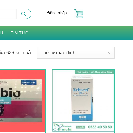
Đăng nhập
ỆU
TIN TỨC
ủa 626 kết quả