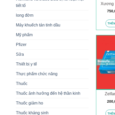
Xương 
tiết tố
750,
long đờm
THÊM
Máy khuếch tán tinh dầu
Mỹ phẩm
Pfizer
Sữa
Thiết bị y tế
Thực phẩm chức năng
Thuốc
Thuốc ảnh hưởng đến hệ thần kinh
Zelfa
200,
Thuốc giảm ho
Thuốc kháng sinh
THÊM